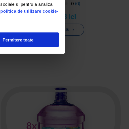
0
(0)
 sociale și pentru a analiza
u
politica de utilizare cookie-
131,28 lei
Vezi produsul
Permitere toate