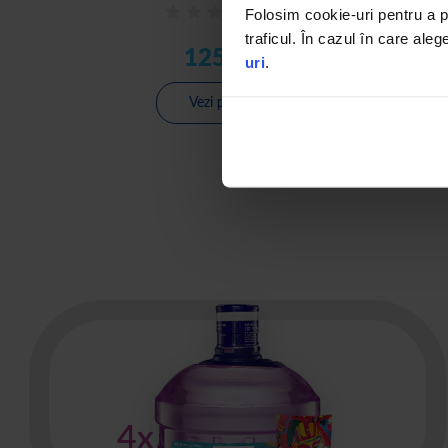
0
(0)
Folosim cookie-uri pentru a pe
traficul. În cazul în care aleg
125,18 lei
uri
.
Vezi produsul