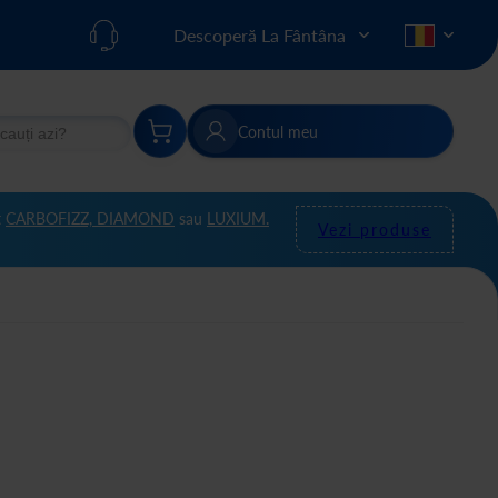
Descoperă La Fântâna
Contul meu
re
Căutare
t
CARBOFIZZ,
DIAMOND
sau
LUXIUM.
Vezi produse