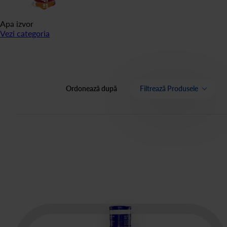
Apa izvor
Vezi categoria
Ordonează după
Filtrează Produsele
Categorie
Preț
OK
Apă plată îmbuteliată
66
produse
Dozator apă (watercooler) în custodie
cu apă îmbuteliată
12
produse
Filtre apă potabilă
22
produse
Cafea KAFUNE - cafea boabe,