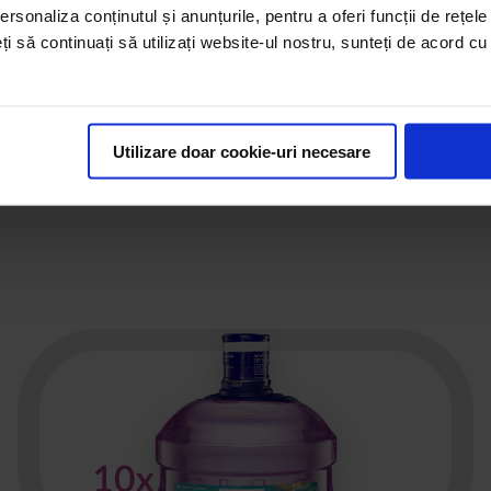
0
(0)
rsonaliza conținutul și anunțurile, pentru a oferi funcții de rețele
eți să continuați să utilizați website-ul nostru, sunteți de acord c
159,63 lei
Vezi produsul
Utilizare doar cookie-uri necesare