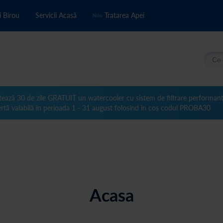
i Birou
Servicii Acasă
Tratarea Apei
Nou
Căuta
tează 30 de zile GRATUIT un watercooler cu sistem de filtrare performan
rtă valabilă în perioada 1 - 31 august folosind în coș codul PROBA30
Acasa