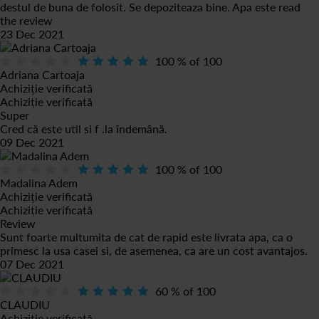
destul de buna de folosit. Se depoziteaza bine. Apa este
read
the review
23 Dec 2021
100
% of
100
Adriana Cartoaja
Achiziție verificată
Achiziție verificată
Super
Cred că este util si f .la îndemână.
09 Dec 2021
100
% of
100
Madalina Adem
Achiziție verificată
Achiziție verificată
Review
Sunt foarte multumita de cat de rapid este livrata apa, ca o
primesc la usa casei si, de asemenea, ca are un cost avantajos.
07 Dec 2021
60
% of
100
CLAUDIU
Achiziție verificată