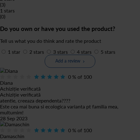
(3)
1 stars
(0)
Do you own or have you used the product?
Tell us what you do think and rate the product
1 star
2 stars
3 stars
4 stars
5 stars
Add a review
0
% of
100
Diana
Achiziție verificată
Achiziție verificată
atentie, creeaza dependenta????
Este cea mai buna si ecologica varianta pt familia mea,
multumim!
28 Sep 2023
0
% of
100
Damaschin