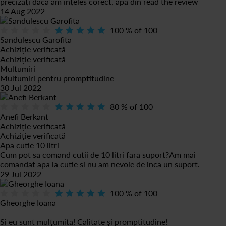
precizați dacă am înțeles corect, apa din
read the review
14 Aug 2022
100
% of
100
Sandulescu Garofita
Achiziție verificată
Achiziție verificată
Multumiri
Multumiri pentru promptitudine
30 Jul 2022
80
% of
100
Anefi Berkant
Achiziție verificată
Achiziție verificată
Apa cutie 10 litri
Cum pot sa comand cutii de 10 litri fara suport?Am mai
comandat apa la cutie si nu am nevoie de inca un suport.
29 Jul 2022
100
% of
100
Gheorghe Ioana
-
Si eu sunt mulțumita! Calitate și promptitudine!