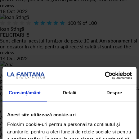
review
18 Oct 2022
100
% of
100
Ioan Stîngă
FELICITARI !!!
Sunt clientul acestui furnizor de peste 10 ani. Am abonament si
un dozator in chirie, pentru apă rece și caldă și sunt
read the
review
14 Oct 2022
100
% of
100
Ana
PH apa
Buna ziua. Va rog mult sa îmi spuneți ce PH are apa. Mulțumesc.
Consimțământ
Detalii
Despre
03 Oct 2022
100
% of
100
Crina Toader
Acest site utilizează cookie-uri
Achiziție verificată
Achiziție verificată
Folosim cookie-uri pentru a personaliza conținutul și
Foarte mulțumiți
anunțurile, pentru a oferi funcții de rețele sociale și pentru
Apa este foarte buna, ofertele sunt atractive, iar livratorii sunt