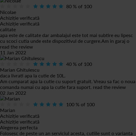
80
% of
100
Nicolae
Achiziție verificată
Achiziție verificată
calitate
apa este de calitate dar ambalajul este tot mai subtire eu lipesc
cu scoci cutia unde este dispozitivul de curgere.Am in garaj o
read the review
11 Jan 2022
40
% of
100
Marian Ghitulescu
daca livrati apa la cutie de 10L.
Am cumparat apa la cutie cu suport gratuit. Vreau sa fac o noua
comanda numai cu apa la cutie fara suport.
read the review
02 Jan 2022
100
% of
100
Marian
Achiziție verificată
Achiziție verificată
Alegerea perfecta
Folosesc de peste un an serviciul acesta, cutiile sunt o varianta