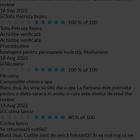
review
16 Sep 2022
100
% of
100
Trifu Petruta Ileana
Achiziție verificată
Achiziție verificată
Promtitudine
Întelegere pentru persoanele învârstā. Multumesc
18 Aug 2022
100
% of
100
Nicoleta
Compozitie chimica apa
Buna ziua, As vrea sa stiu daca apa La Fantana este potrivita
pentru o dieta saraca in sodiu si care este nivelul de
read the
review
14 Aug 2022
80
% of
100
Corina Iancu
Se returnează cutiile?
Bună ziua, Cutiile sunt de unică folosință? Și va mai rog sa ne