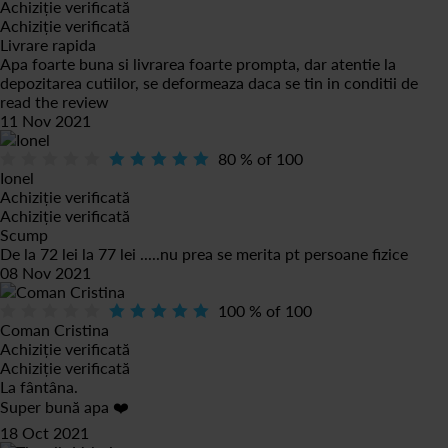
Achiziție verificată
Achiziție verificată
Livrare rapida
Apa foarte buna si livrarea foarte prompta, dar atentie la
depozitarea cutiilor, se deformeaza daca se tin in conditii de
read the review
11 Nov 2021
80
% of
100
Ionel
Achiziție verificată
Achiziție verificată
Scump
De la 72 lei la 77 lei .....nu prea se merita pt persoane fizice
08 Nov 2021
100
% of
100
Coman Cristina
Achiziție verificată
Achiziție verificată
La fântâna.
Super bună apa ❤️
18 Oct 2021