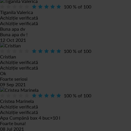
100
% of
100
Tiganila Valerica
Achiziție verificată
Achiziție verificată
Buna apa dv
Buna apa dv !
12 Oct 2021
100
% of
100
Cristian
Achiziție verificată
Achiziție verificată
Ok
Foarte seriosi
09 Sep 2021
100
% of
100
Cristea Marinela
Achiziție verificată
Achiziție verificată
Apa Cumpănă bax 4 buc×10 l
Foarte buna!
08 Jul 2021