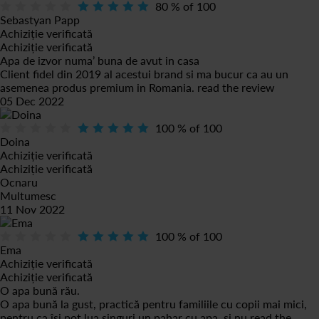
80
% of
100
Sebastyan Papp
Achiziție verificată
Achiziție verificată
Apa de izvor numa’ buna de avut in casa
Client fidel din 2019 al acestui brand si ma bucur ca au un
asemenea produs premium in Romania.
read the review
05 Dec 2022
100
% of
100
Doina
Achiziție verificată
Achiziție verificată
Ocnaru
Multumesc
11 Nov 2022
100
% of
100
Ema
Achiziție verificată
Achiziție verificată
O apa bună rău.
O apa bună la gust, practică pentru familiile cu copii mai mici,
pentru ca își pot lua singuri un pahar cu apa, si nu
read the