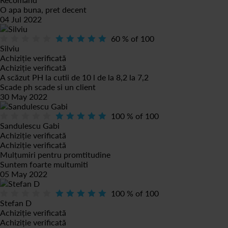
O apa buna, pret decent
04 Jul 2022
60
% of
100
Silviu
Achiziție verificată
Achiziție verificată
A scăzut PH la cutii de 10 l de la 8,2 la 7,2
Scade ph scade si un client
30 May 2022
100
% of
100
Sandulescu Gabi
Achiziție verificată
Achiziție verificată
Mulțumiri pentru promtitudine
Suntem foarte multumiti
05 May 2022
100
% of
100
Stefan D
Achiziție verificată
Achiziție verificată