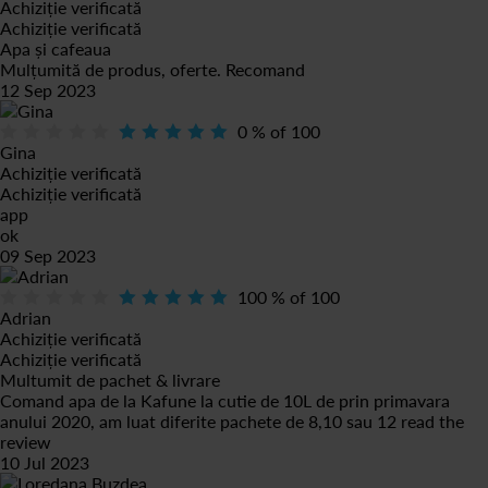
Achiziție verificată
Achiziție verificată
Apa și cafeaua
Mulțumită de produs, oferte. Recomand
12 Sep 2023
0
% of
100
Gina
Achiziție verificată
Achiziție verificată
app
ok
09 Sep 2023
100
% of
100
Adrian
Achiziție verificată
Achiziție verificată
Multumit de pachet & livrare
Comand apa de la Kafune la cutie de 10L de prin primavara
anului 2020, am luat diferite pachete de 8,10 sau 12
read the
review
10 Jul 2023