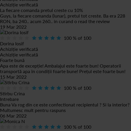
Achiziție verificată
La fiecare comanda pretul creste cu 10%
Guys, la fiecare comanda (lunar), pretul tot creste. Ba era 228
RON, ba 240.. acum 260.. in curand o
read the review
19 Mar 2022
100
% of
100
Dorina Iosif
Achiziție verificată
Achiziție verificată
Foarte bună
Apa este de excepție! Ambalajul este foarte bun! Operatorii
transportă apa în condiții foarte bune! Prețul este foarte bun!
15 Mar 2022
100
% of
100
Stirbu Crina
Intrebare
Buna Va rog din ce este confectionat recipientul ? Si la interior?
Multumesc mult pentru raspuns
06 Mar 2022
100
% of
100