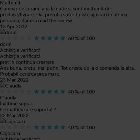
Multumit
Cumpar de curand apa la cutie si sunt multumit de
produse/livrare. Da, pretul a suferit niste ajustari in ultima
perioada, dar era
read the review
13 Apr 2022
60
% of
100
dorin
Achiziție verificată
Achiziție verificată
pret in continua crestere
Apa buna, pretul mai putin. Tot creste de la o comanda la alta.
Probabil cererea prea mare.
23 Mar 2022
40
% of
100
Claudia
Înălțime suport
Ce înălțime are suportul ?
22 Mar 2022
40
% of
100
Cojocaru
Achiziție verificată