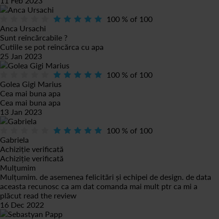
11 Feb 2023
100
% of
100
Anca Ursachi
Sunt reîncărcabile ?
Cutiile se pot reîncărca cu apa
25 Jan 2023
100
% of
100
Golea Gigi Marius
Cea mai buna apa
Cea mai buna apa
13 Jan 2023
100
% of
100
Gabriela
Achiziție verificată
Achiziție verificată
Mulțumim
Mulțumim. de asemenea felicitări și echipei de design. de data
aceasta recunosc ca am dat comanda mai mult ptr ca mi a
plăcut
read the review
16 Dec 2022