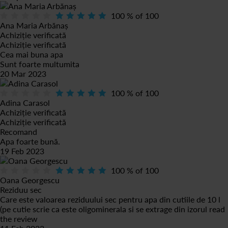
100
% of
100
Ana Maria Arbănaș
Achiziție verificată
Achiziție verificată
Cea mai buna apa
Sunt foarte multumita
20 Mar 2023
100
% of
100
Adina Carasol
Achiziție verificată
Achiziție verificată
Recomand
Apa foarte bună.
19 Feb 2023
100
% of
100
Oana Georgescu
Reziduu sec
Care este valoarea reziduului sec pentru apa din cutiile de 10 l
(pe cutie scrie ca este oligominerala si se extrage din izorul
read
the review