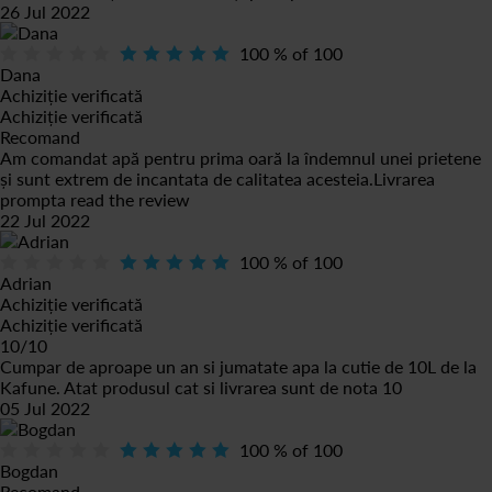
26 Jul 2022
100
% of
100
Dana
Achiziție verificată
Achiziție verificată
Recomand
Am comandat apă pentru prima oară la îndemnul unei prietene
și sunt extrem de incantata de calitatea acesteia.Livrarea
prompta
read the review
22 Jul 2022
100
% of
100
Adrian
Achiziție verificată
Achiziție verificată
10/10
Cumpar de aproape un an si jumatate apa la cutie de 10L de la
Kafune. Atat produsul cat si livrarea sunt de nota 10
05 Jul 2022
100
% of
100
Bogdan
Recomand