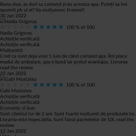
Buna ziua, as dori sa comand și eu aceasta apa. Puteți sa îmi
spuneti ph ul ei? Va mulțumesc frumos!!
30 Jan 2022
100
% of
100
Nadia Grigoraș
Achiziție verificată
Achiziție verificată
Mulțumită
Cred ca sunt deja vreo 5 luni de când comand apa. Îmi place
modul de ambalare, apa e bună iar prețul avantajos. Livrarea
read the review
22 Jan 2022
100
% of
100
Gabi Mustatea
Achiziție verificată
Achiziție verificată
Economic si bun
Sunt clientul lor de 2 ani. Sunt foarte multumit de produsele lor.
Livrarea este impecabila. Sunt fanul pachetelor de 10L
read the
review
12 Jan 2022