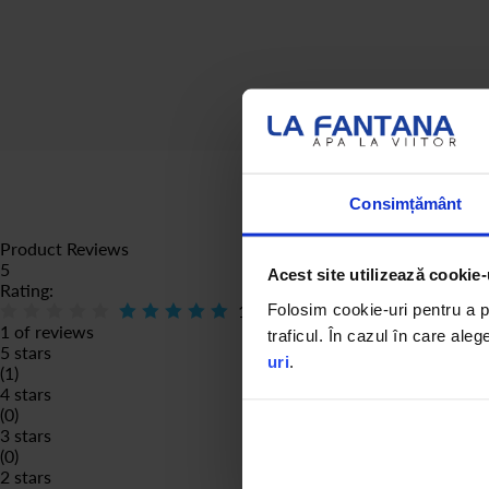
Consimțământ
Product Reviews
5
Acest site utilizează cookie-
Rating:
Folosim cookie-uri pentru a pe
100
% of
100
1 of reviews
traficul. În cazul în care aleg
5 stars
uri
.
(1)
4 stars
(0)
3 stars
(0)
2 stars