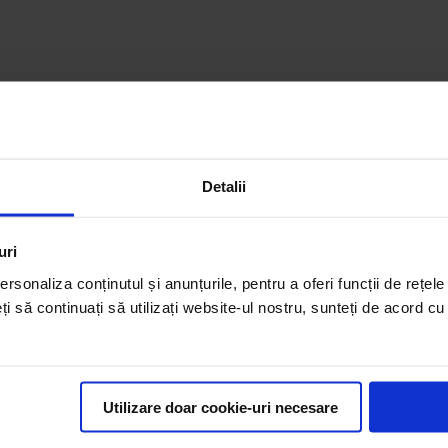
Detalii
uri
rsonaliza conținutul și anunțurile, pentru a oferi funcții de rețele
eți să continuați să utilizați website-ul nostru, sunteți de acord c
Utilizare doar cookie-uri necesare