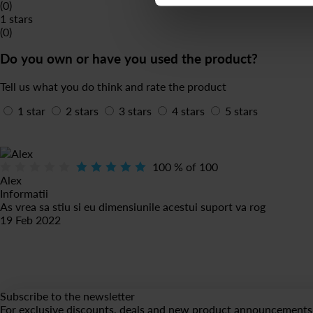
(0)
1 stars
(0)
Do you own or have you used the product?
Tell us what you do think and rate the product
1 star
2 stars
3 stars
4 stars
5 stars
100
% of
100
Alex
Informatii
As vrea sa stiu si eu dimensiunile acestui suport va rog
19 Feb 2022
Subscribe to the newsletter
For exclusive discounts, deals and new product announcements 