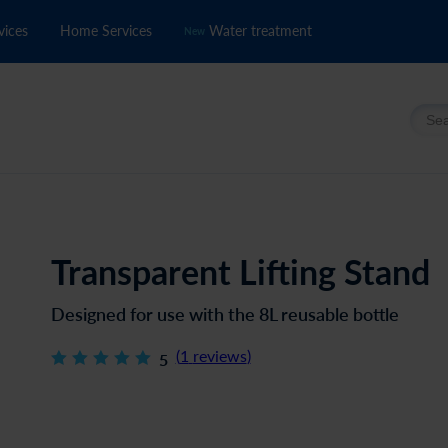
vices
Home Services
Water treatment
New
Searc
Transparent Lifting Stand
Designed for use with the 8L reusable bottle
(
1
reviews
)
5