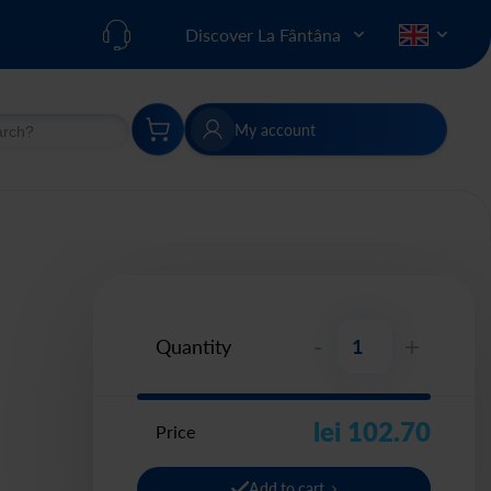
Discover La Fântâna
My account
h
Search
-
+
Quantity
lei 102.70
Price
Add to cart