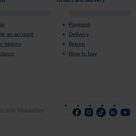
 in
Payment
te an account
Delivery
r history
Return
stance
How to buy
on note
Regulations