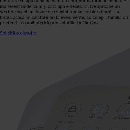
hidratare cu apă bună de băut cu conținut natural de minerale -
indiferent unde, cum și câtă apă e necesară. De aproape un
sfert de secol, milioane de români români se hidratează - la
birou, acasă, în călătorii ori la evenimente, cu colegii, familia ori
prietenii - cu apă oferită prin soluțiile La Fântâna.
Solicită o discuție