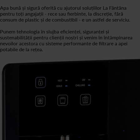
Apa bună și sigură oferită cu ajutorul soluțiilor La Fântâna
pentru toți angajații - rece sau fierbinte, la discreție, fără
consum de plastic și de combustibil - e un astfel de serviciu.
Punem tehnologia în slujba eficienței, siguranței și
sustenabilității pentru clienții noștri și venim în întâmpinarea
nevoilor acestora cu sisteme performante de filtrare a apei
potabile de la rețea.