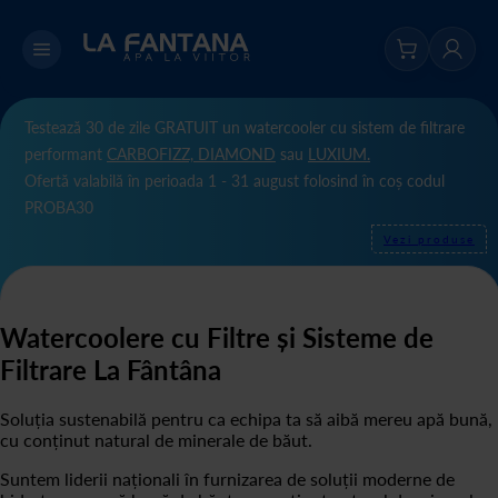
Testează 30 de zile GRATUIT un watercooler cu sistem de filtrare
performant
CARBOFIZZ,
DIAMOND
sau
LUXIUM.
Ofertă valabilă în perioada 1 - 31 august folosind în coș codul
PROBA30
Vezi produse
Watercoolere cu Filtre și Sisteme de
Filtrare La Fântâna
Soluția sustenabilă pentru ca echipa ta să aibă mereu apă bună,
cu conținut natural de minerale de băut.
Suntem liderii naționali în furnizarea de soluții moderne de