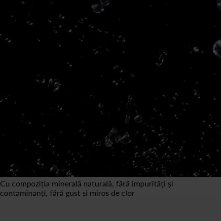
Cu compoziția minerală naturală, fără impurități și
contaminanți, fără gust și miros de clor