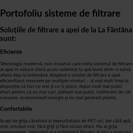
Portofoliu sisteme de filtrare
Soluțiile de filtrare a apei de la La Fântâna
sunt:
Eficiente
Tehnologia modernă, non-invazivă care imită sistemul de filtrare
al apei în natură oferă acces nelimitat la apă bună dintr-o sursă
aflată deja la îndemână. Alegând o soluție de filtrare e apei
eficientizezi resursele pe multiple niveluri – ai mai mult timp la
dispoziție să faci ce vrei și ce-ți place, depui mult mai puțin
efort pentru că nu mai cari, plătești mai puțin, indiferent de cât
consumi, economisești energie și nu mai generezi plastic.
Confortabile
Scapi de grija căratului și depozitatului de PET-uri, bei câtă apă
vrei, oricând vrei, fără griji și fără niciun efort. Nu ai grija
mentenanței, igienizării și a schimbării filtrelor și nici a spațiului,