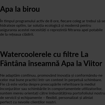
Apa la birou
În timpul programului activ de 8 ore, fiecare coleg ar trebui să se
hidrateze optim, iar soluția ecologică și modernă pentru
asigurarea acestei necesități o reprezintă filtrarea apei potabile
de la rețeaua clădirii.
Watercoolerele cu filtre La
Fântâna înseamnă Apa la Viitor
Ne adaptăm continuu, promovând inovația și conformându-ne
celor mai bune practici într-un context în perpetuă schimbare.
Fie că este vorba despre preocupările referitoare la mediul
înconjurător sau schimbările în comportamentele utilizatorilor,
suntem mereu orientați către îmbunătățirea portofoliului nostru
de servicii și echipamente – flexibil, personalizat și aliniat
perfect cu nevoile clienților noștri.