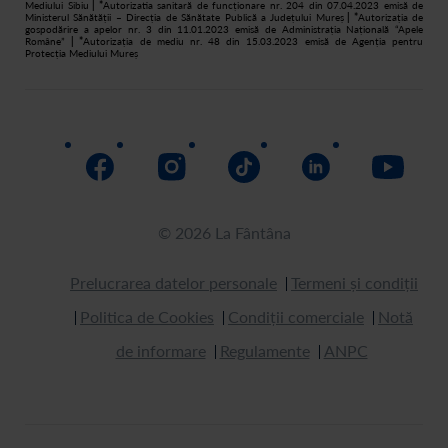
Mediului Sibiu
| *
Autorizatia sanitară de funcționare nr. 204 din 07.04.2023 emisă de
Ministerul Sănătății – Direcția de Sănătate Publică a Județului Mureș
| *
Autorizația de
gospodărire a apelor nr. 3 din 11.01.2023 emisă de Administrația Națională “Apele
Române”
| *
Autorizația de mediu nr. 48 din 15.03.2023 emisă de Agenția pentru
Protecția Mediului Mureș
© 2026 La Fântâna
Prelucrarea datelor personale
Termeni și condiții
Politica de Cookies
Condiții comerciale
Notă
de informare
Regulamente
ANPC