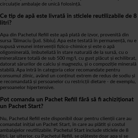
circulație ambalaje de unică folosință.
Ce tip de apă este livrată în sticlele reutilizabile de 8
litri?
Apa din Pachetul Refill este apă plată de izvor, provenită din
sursa Tălmaciu (jud. Sibiu). Apa este testată în permanență, nu e
supusă vreunei intervenții fizico-chimice și este o apă
oligominerală, îmbuteliată în stare naturală de la sursă, cu o
mineralizare totală de sub 500 mg/l, cu gust plăcut și echilibrat,
datorat sărurilor de calciu și magneziu, și o compoziție minerală
stabilă. Apa intră în categoria celor recomandate pentru
consumul zilnic, având un conținut extrem de redus de sodiu și
e recomandată și persoanelor cu restricții dietare - de exemplu,
persoanelor hipertensive.
Pot comanda un Pachet Refill fără să fi achiziționat
un Pachet Start?
Nu, Pachetul Refill este disponibil doar pentru clienții care au
comandat inițial un Pachet Start, în care au plătit și costul
ambalajelor reutilizabile. Pachetul Start include sticlele de 8
litri, iar ulterior, cu Pachetul Refill, se plătește doar apa și se