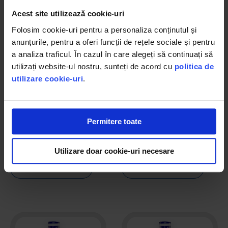
Acest site utilizează cookie-uri
Folosim cookie-uri pentru a personaliza conținutul și
anunțurile, pentru a oferi funcții de rețele sociale și pentru
a analiza traficul. În cazul în care alegeți să continuați să
utilizați website-ul nostru, sunteți de acord cu
politica de
utilizare cookie-uri
.
Pachet Refill (4 x 8L) & Cafea
Pachet Refill (2 x 8L) & Cafea
32 litri apă de izvor + 50 de
16 litri apă de izvor + 50 de
monodoze KAFUNE Aromao
monodoze KAFUNE Aromao
Permitere toate
0
(0)
0
(0)
167,77 lei
139,42 lei
Utilizare doar cookie-uri necesare
Vezi produsul
Vezi produsul