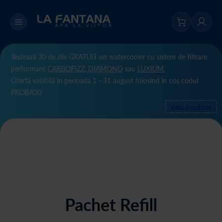
Testează 30 de zile GRATUIT un watercooler cu sistem de filtrare
performant
CARBOFIZZ,
DIAMOND
sau
LUXIUM.
Ofertă valabilă în perioada 1 - 31 august folosind în coș codul
PROBA30
Vezi produse
Pachet Refill