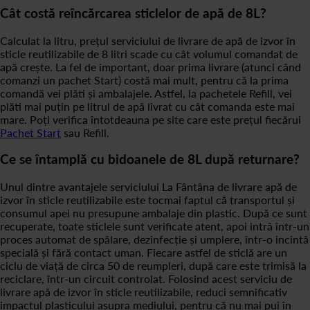
Cât costă reîncărcarea sticlelor de apă de 8L?
Calculat la litru, prețul serviciului de livrare de apă de izvor în
sticle reutilizabile de 8 litri scade cu cât volumul comandat de
apă crește. La fel de important, doar prima livrare (atunci când
comanzi un pachet Start) costă mai mult, pentru că la prima
comandă vei plăti și ambalajele. Astfel, la pachetele Refill, vei
plăti mai puțin pe litrul de apă livrat cu cât comanda este mai
mare. Poți verifica întotdeauna pe site care este prețul fiecărui
Pachet Start
sau Refill.
Ce se întamplă cu bidoanele de 8L după returnare?
Unul dintre avantajele serviciului La Fântâna de livrare apă de
izvor în sticle reutilizabile este tocmai faptul că transportul și
consumul apei nu presupune ambalaje din plastic. După ce sunt
recuperate, toate sticlele sunt verificate atent, apoi intră într-un
proces automat de spălare, dezinfecție și umplere, într-o incintă
specială și fără contact uman. Fiecare astfel de sticlă are un
ciclu de viață de circa 50 de reumpleri, după care este trimisă la
reciclare, într-un circuit controlat. Folosind acest serviciu de
livrare apă de izvor în sticle reutilizabile, reduci semnificativ
impactul plasticului asupra mediului, pentru că nu mai pui în