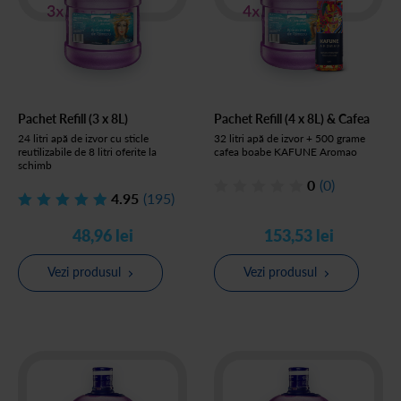
Pachet Refill (3 x 8L)
Pachet Refill (4 x 8L) & Cafea
24 litri apă de izvor cu sticle
32 litri apă de izvor + 500 grame
reutilizabile de 8 litri oferite la
cafea boabe KAFUNE Aromao
schimb
0
(0)
4.95
(195)
48,96 lei
153,53 lei
Vezi produsul
Vezi produsul