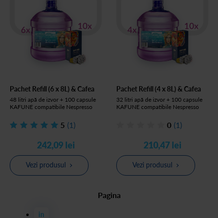
Pachet Refill (6 x 8L) & Cafea
Pachet Refill (4 x 8L) & Cafea
48 litri apă de izvor + 100 capsule
32 litri apă de izvor + 100 capsule
KAFUNE compatibile Nespresso
KAFUNE compatibile Nespresso
5
(1)
0
(1)
242,09 lei
210,47 lei
Vezi produsul
Vezi produsul
Pagina
in