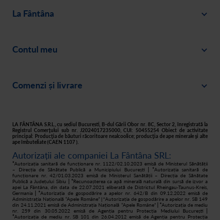
La Fântâna
Blog
Contul meu
Despre noi
Intră în cont
Cariere
Comenzi și livrare
Creează-ți cont
Recomandă un prieten
Plată
Istoric comenzi
Responsabilitate socială
Livrare
Asistență
Filtre apă acasă
LA FÂNTÂNA S.R.L., cu sediul Bucuresti, B-dul Gării Obor nr. 8C, Sector 2, înregistrată la
Registrul Comerţului sub nr. J2024017235000, CUI: 50455254 Obiect de activitate
principal: Producţia de băuturi răcoritoare nealcoolice; producţia de ape minerale şi alte
Retur
ape îmbuteliate (CAEN 1107 ).
Autorizații ale companiei La Fântâna SRL:
Cum cumpăr
*
Autorizația sanitară de funcționare nr. 1122/02.10.2023 emisă de Ministerul Sănătății
– Direcția de Sănătate Publică a Municipiului București
| *
Autorizația sanitară de
funcționare nr. 42/01.03.2023 emisă de Ministerul Sanătății – Direcția de Sănătate
Publică a Județului Sibiu
| *
Recunoașterea ca apă minerală naturală din sursă de izvor a
apei La Fântâna, din data de 22.07.2021 eliberată de Districtul Rheingau-Taunus-Kreis,
Germania
| *
Autorizația de gospodărire a apelor nr. 642/B din 09.12.2022 emisă de
Administrația Națională “Apele Române”
Autorizația de gospodărire a apelor nr. SB 149
| *
din 24.11.2021 emisă de Administrația Națională “Apele Române”
| *
Autorizația de mediu
nr. 259 din 30.05.2022 emisă de Agenția pentru Protecția Mediului București
|
*
Autorizația de mediu nr. SB 101 din 26.04.2012 emisă de Agenția pentru Protecția