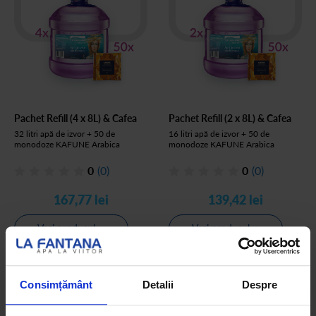
Pachet Refill (4 x 8L) & Cafea
Pachet Refill (2 x 8L) & Cafea
32 litri apă de izvor + 50 de
16 litri apă de izvor + 50 de
monodoze KAFUNE Arabica
monodoze KAFUNE Arabica
0
(0)
0
(0)
167,77 lei
139,42 lei
Vezi produsul
Vezi produsul
Consimțământ
Detalii
Despre