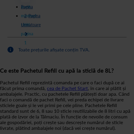
acest
Pagina
moment
2
Pagina
Urmatoare
cititi
pagina
1
Toate prețurile afișate conțin TVA.
Ce este Pachetul Refill cu apă la sticlă de 8L?
Pachetul Refill reprezintă comanda pe care o faci după ce ai
făcut prima comandă,
cea de Pachet Start
, în care ai plătit și
ambalajele. Practic, cu pachetele Refill plătești doar apa. Când
faci o comandă de pachet Refill, vei preda echipei de livrare
sticlele goale și le vei primi pe cele pline. Pachetele Refill
standard sunt de 6, 8 sau 10 sticle reutilizabile de 8 litri cu apă
plată de izvor de la Tălmaciu. În funcție de nevoile de consum
ale gospodăriei, poți crește sau descrește numărul de sticle
livrate, plătind ambalajele noi (dacă vei crește numărul).