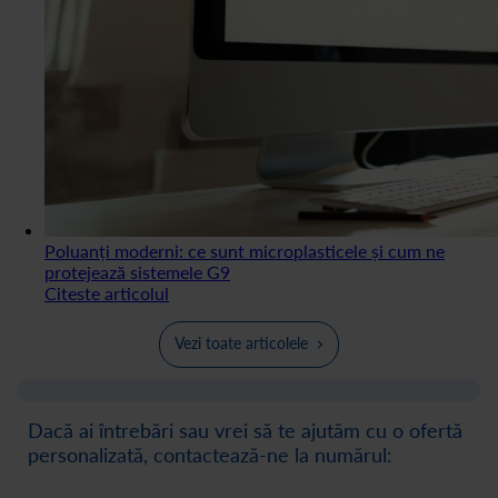
Poluanți moderni: ce sunt microplasticele și cum ne
protejează sistemele G9
Citeste articolul
Vezi toate articolele
Dacă ai întrebări sau vrei să te ajutăm cu o ofertă
personalizată, contactează-ne la numărul: