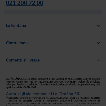
021 200 72 00
La Fântâna
Blog
Contul meu
Despre noi
Intră în cont
Cariere
Comenzi și livrare
Creează-ți cont
Recomandă un prieten
Plată
Istoric comenzi
Responsabilitate socială
Livrare
Asistență
Filtre apă acasă
LA FÂNTÂNA S.R.L., cu sediul Bucuresti, B-dul Gării Obor nr. 8C, Sector 2, înregistrată la
Registrul Comerţului sub nr. J2024017235000, CUI: 50455254 Obiect de activitate
principal: Producţia de băuturi răcoritoare nealcoolice; producţia de ape minerale şi alte
Retur
ape îmbuteliate (CAEN 1107 ).
Autorizații ale companiei La Fântâna SRL:
Cum cumpăr
*
Autorizația sanitară de funcționare nr. 1122/02.10.2023 emisă de Ministerul Sănătății
– Direcția de Sănătate Publică a Municipiului București
| *
Autorizația sanitară de
funcționare nr. 42/01.03.2023 emisă de Ministerul Sanătății – Direcția de Sănătate