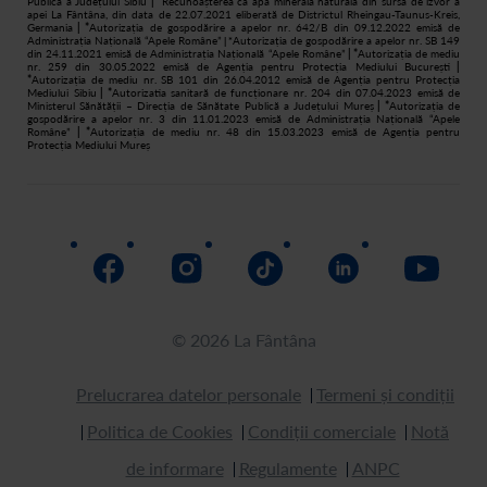
Publică a Județului Sibiu
| *
Recunoașterea ca apă minerală naturală din sursă de izvor a
apei La Fântâna, din data de 22.07.2021 eliberată de Districtul Rheingau-Taunus-Kreis,
Germania
| *
Autorizația de gospodărire a apelor nr. 642/B din 09.12.2022 emisă de
Administrația Națională “Apele Române”
Autorizația de gospodărire a apelor nr. SB 149
| *
din 24.11.2021 emisă de Administrația Națională “Apele Române”
| *
Autorizația de mediu
nr. 259 din 30.05.2022 emisă de Agenția pentru Protecția Mediului București
|
*
Autorizația de mediu nr. SB 101 din 26.04.2012 emisă de Agenția pentru Protecția
Mediului Sibiu
| *
Autorizatia sanitară de funcționare nr. 204 din 07.04.2023 emisă de
Ministerul Sănătății – Direcția de Sănătate Publică a Județului Mureș
| *
Autorizația de
gospodărire a apelor nr. 3 din 11.01.2023 emisă de Administrația Națională “Apele
Române”
| *
Autorizația de mediu nr. 48 din 15.03.2023 emisă de Agenția pentru
Protecția Mediului Mureș
© 2026 La Fântâna
Prelucrarea datelor personale
Termeni și condiții
Politica de Cookies
Condiții comerciale
Notă
de informare
Regulamente
ANPC