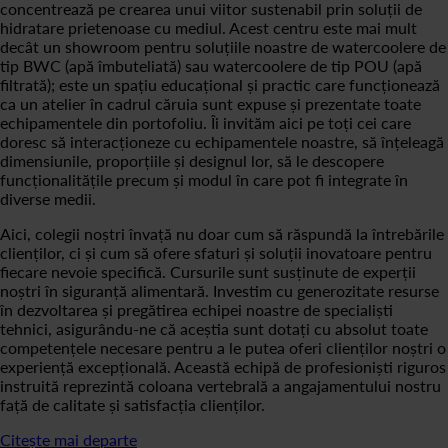
concentrează pe crearea unui viitor sustenabil prin soluții de
hidratare prietenoase cu mediul. Acest centru este mai mult
decât un showroom pentru soluțiile noastre de watercoolere de
tip BWC (apă îmbuteliată) sau watercoolere de tip POU (apă
filtrată); este un spațiu educațional și practic care funcționează
ca un atelier în cadrul căruia sunt expuse și prezentate toate
echipamentele din portofoliu. Îi invităm aici pe toți cei care
doresc să interacționeze cu echipamentele noastre, să înțeleagă
dimensiunile, proporțiile și designul lor, să le descopere
funcționalitățile precum și modul în care pot fi integrate în
diverse medii.
Aici, colegii noștri învață nu doar cum să răspundă la întrebările
clienților, ci și cum să ofere sfaturi și soluții inovatoare pentru
fiecare nevoie specifică. Cursurile sunt susținute de experții
noștri în siguranță alimentară. Investim cu generozitate resurse
în dezvoltarea și pregătirea echipei noastre de specialiști
tehnici, asigurându-ne că aceștia sunt dotați cu absolut toate
competențele necesare pentru a le putea oferi clienților noștri o
experiență excepțională. Această echipă de profesioniști riguros
instruită reprezintă coloana vertebrală a angajamentului nostru
față de calitate și satisfacția clienților.
Citește mai departe