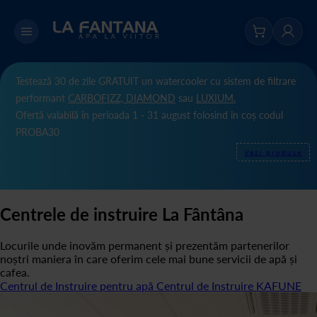
Testează 30 de zile GRATUIT un watercooler cu sistem de filtrare
performant
CARBOFIZZ,
DIAMOND
sau
LUXIUM.
Ofertă valabilă în perioada 1 - 31 august folosind în coș codul
PROBA30
Vezi produse
Centrele de instruire La Fântâna
Locurile unde inovăm permanent și prezentăm partenerilor
noștri maniera în care oferim cele mai bune servicii de apă și
cafea.
Centrul de Instruire pentru apă
Centrul de Instruire KAFUNE