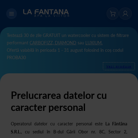
Testează 30 de zile GRATUIT un watercooler cu sistem de filtrare
performant
CARBOFIZZ,
DIAMOND
sau
LUXIUM.
Ofertă valabilă în perioada 1 - 31 august folosind în coș codul
PROBA30
Vezi produse
Prelucrarea datelor cu
caracter personal
Operatorul datelor cu caracter personal este
La Fântâna
S.R.L.
, cu sediul în B-dul Gării Obor nr. 8C, Sector 2,