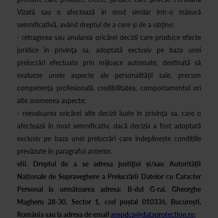
Vizată sau o afectează în mod similar într-o măsură
semnificativă, având dreptul de a cere și de a obţine:
- retragerea sau anularea oricărei decizii care produce efecte
juridice în privinţa sa, adoptată exclusiv pe baza unei
prelucrări efectuate prin mijloace automate, destinată să
evalueze unele aspecte ale personalităţii sale, precum
competența profesională, credibilitatea, comportamentul ori
alte asemenea aspecte;
- reevaluarea oricărei alte decizii luate în privinţa sa, care o
afectează în mod semnificativ, dacă decizia a fost adoptată
exclusiv pe baza unei prelucrări care îndeplinește condițiile
prevăzute în paragraful anterior.
viii. Dreptul de a se adresa justiţiei și/sau Autoritățîi
Naționale de Supraveghere a Prelucrării Datelor cu Caracter
Personal la următoarea adresa: B-dul G-ral. Gheorghe
Magheru 28-30, Sector 1, cod poștal 010336, București,
România sau la adresa de email
anspdcp@dataprotection.ro;