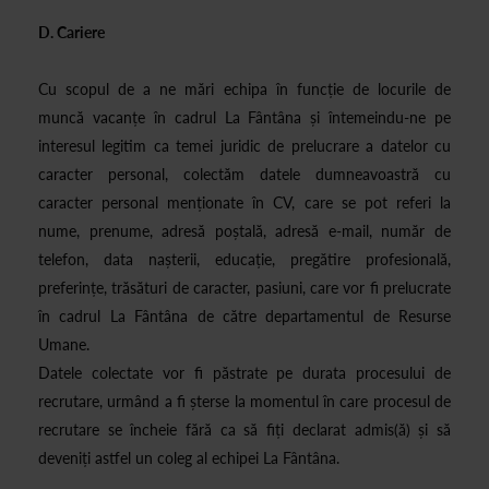
D. Cariere
Cu scopul de a ne mări echipa în funcție de locurile de
muncă vacanțe în cadrul La Fântâna și întemeindu-ne pe
interesul legitim ca temei juridic de prelucrare a datelor cu
caracter personal, colectăm datele dumneavoastră cu
caracter personal menționate în CV, care se pot referi la
nume, prenume, adresă poștală, adresă e-mail, număr de
telefon, data nașterii, educație, pregătire profesională,
preferințe, trăsături de caracter, pasiuni, care vor fi prelucrate
în cadrul La Fântâna de către departamentul de Resurse
Umane.
Datele colectate vor fi păstrate pe durata procesului de
recrutare, urmând a fi șterse la momentul în care procesul de
recrutare se încheie fără ca să fiți declarat admis(ă) și să
deveniți astfel un coleg al echipei La Fântâna.