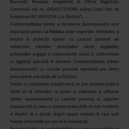
București, România, înregistrată la Oficiul Registrului
Comerțului sub nr. J2024017235000, având Codul Unic de
Înregistrare RO 50455254 („La Fântâna”).
Confidențialitatea datelor și încrederea dumneavoastră sunt
importante pentru
La Fântâna
, unde respectăm intimitatea și
dreptul la protecția datelor cu caracter personal ale
vizitatorilor, clienților, potențialilor clienți, angajaților,
potențialilor angajați și colaboratorilor noștri, în conformitate
cu legislația aplicabilă în domeniu. Confidențialitatea datelor
dumneavoastră cu caracter personal reprezintă una dintre
preocupările principale ale La Fântâna.
Tratăm cu seriozitatea această temă, iar prin prezența politică
dorim să vă informăm cu privire la colectarea și utilizarea
datelor dumneavoastră cu caracter personal, să asigurăm
transparență în ceea ce privește prelucrările de date incidente
și dreptul de a decide singuri asupra modului în care sunt
folosite informațiile pe care ni le comunicați.
Prezenta Politică de confidențialitate se aplică prelucrărilor de