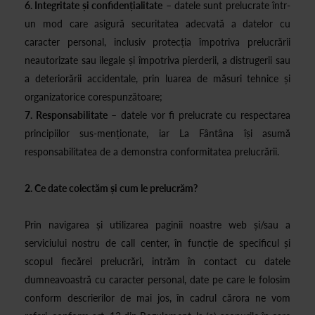
6. Integritate și confidențialitate
– datele sunt prelucrate într-
un mod care asigură securitatea adecvată a datelor cu
caracter personal, inclusiv protecția împotriva prelucrării
neautorizate sau ilegale și împotriva pierderii, a distrugerii sau
a deteriorării accidentale, prin luarea de măsuri tehnice și
organizatorice corespunzătoare;
7. Responsabilitate
– datele vor fi prelucrate cu respectarea
principiilor sus-menționate, iar La Fântâna își asumă
responsabilitatea de a demonstra conformitatea prelucrării.
2. Ce date colectăm și cum le prelucrăm?
Prin navigarea și utilizarea paginii noastre web și/sau a
serviciului nostru de call center, în funcție de specificul și
scopul fiecărei prelucrări, intrăm în contact cu datele
dumneavoastră cu caracter personal, date pe care le folosim
conform descrierilor de mai jos, în cadrul cărora ne vom