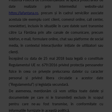
date realizate prin intermediul website-ului
https://lafantana.ro
, precum și în cadrul serviciilor asociate
acestuia (de exemplu cont client, comenzi online, call center,
newsletter), inclusiv în situațiile în care datele sunt transmise
către La Fântâna prin alte canale de comunicare, precum
telefon, e-mail, formulare online, chat sau platforme de social
media, în contextul interacțiunilor inițiate de utilizatori sau
clienți.
Începând cu data de 25 mai 2018 baza legală o constituie
Regulamentul UE nr. 679/2016 privind protecția persoanelor
fizice în ceea ce privește prelucrarea datelor cu caracter
personal și privind libera circulație a acestor date
(”Regulamentul”) și legislația secundară.
De asemenea, menționăm că vom utiliza toate datele și
documentele pe care ni le transmiteți exclusiv în scopul
pentru care ne-au fost transmise, în conformitate cu
informațiile furnizate în această politică.