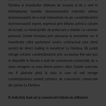
Fântâna și brandurilor deținute de aceasta și de a veni în
întâmpinarea nevoilor dumneavoastră, colectăm adresa
dumneavoastră de e-mail întemeindu-ne pe consimțământul
dumneavoastră expres, exprimat prin bifarea activă a căsuței
de accept, ca temei juridic de prelucrare a datelor cu caracter
personal. Datele furnizate prin abonarea la newsletter vor fi
transferate către partenerul nostru contractual care oferă
servicii de direct mailing în beneficiul La Fântâna. Vă puteți
retrage oricând consimțământul prin accesarea link-ului pus
la dispoziție în fiecare e-mail de comunicare comercială, iar o
atare retragere va avea efecte pentru viitor. Datele colectate
vor fi păstrate până la data la care vă veți retrage
consimțământul privind primirea de comunicări comerciale
din partea La Fântâna
B. Solicitări, lead-uri și comunicări inițiate de utilizatori