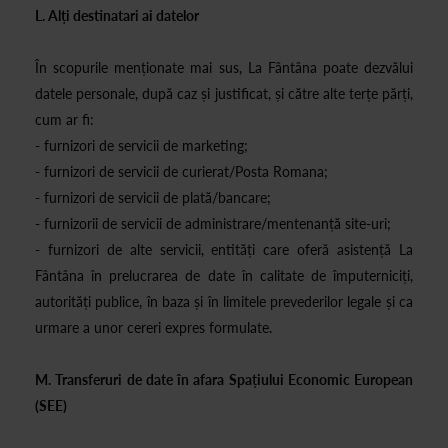
L. Alți destinatari ai datelor
În scopurile menționate mai sus, La Fântâna poate dezvălui
datele personale, după caz și justificat, și către alte terțe părți,
cum ar fi:
- furnizori de servicii de marketing;
- furnizori de servicii de curierat/Posta Romana;
- furnizori de servicii de plată/bancare;
- furnizorii de servicii de administrare/mentenanță site-uri;
- furnizori de alte servicii, entități care oferă asistență La
Fântâna în prelucrarea de date în calitate de împuterniciți,
autorități publice, în baza și în limitele prevederilor legale și ca
urmare a unor cereri expres formulate.
M. Transferuri de date în afara Spațiului Economic European
(SEE)