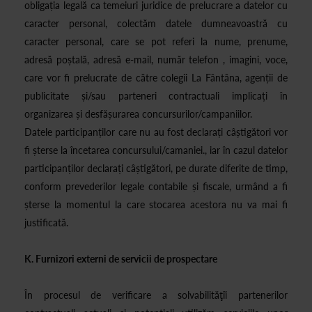
obligația legală ca temeiuri juridice de prelucrare a datelor cu
caracter personal, colectăm datele dumneavoastră cu
caracter personal, care se pot referi la nume, prenume,
adresă poștală, adresă e-mail, număr telefon , imagini, voce,
care vor fi prelucrate de către colegii La Fântâna, agenții de
publicitate și/sau parteneri contractuali implicați în
organizarea și desfășurarea concursurilor/campaniilor.
Datele participanților care nu au fost declarați câștigători vor
fi șterse la încetarea concursului/camaniei., iar în cazul datelor
participanților declarați câștigători, pe durate diferite de timp,
conform prevederilor legale contabile și fiscale, urmând a fi
șterse la momentul la care stocarea acestora nu va mai fi
justificată.
K. Furnizori externi de servicii de prospectare
În procesul de verificare a solvabilităţîi partenerilor