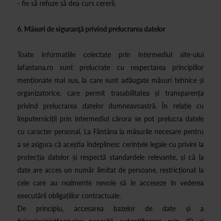
- fie să refuze să dea curs cererii.
6. Măsuri de siguranţă privind prelucrarea datelor
Toate informațiile colectate prin intermediul site-ului
lafantana.ro sunt prelucrate cu respectarea principiilor
menționate mai sus, la care sunt adăugate măsuri tehnice și
organizatorice, care permit trasabilitatea și transparența
privind prelucrarea datelor dumneavoastră. În relație cu
împuternicițîi prin intermediul cărora se pot prelucra datele
cu caracter personal, La Fântâna ia măsurile necesare pentru
a se asigura că aceștia îndeplinesc cerințele legale cu privire la
protecția datelor și respectă standardele relevante, și că la
date are acces un număr limitat de persoane, restricționat la
cele care au realmente nevoie să le acceseze în vederea
executării obligațiilor contractuale.
De principiu, accesarea bazelor de date și a