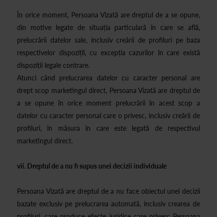
În orice moment, Persoana Vizată are dreptul de a se opune,
din motive legate de situația particulară în care se află,
prelucrării datelor sale, inclusiv creării de profiluri pe baza
respectivelor dispozițîi, cu excepția cazurilor în care există
dispoziții legale contrare.
Atunci când prelucrarea datelor cu caracter personal are
drept scop marketingul direct, Persoana Vizată are dreptul de
a se opune în orice moment prelucrării în acest scop a
datelor cu caracter personal care o privesc, inclusiv creării de
profiluri, în măsura în care este legată de respectivul
marketingul direct.
vii. Dreptul de a nu fi supus unei decizii individuale
Persoana Vizată are dreptul de a nu face obiectul unei decizii
bazate exclusiv pe prelucrarea automată, inclusiv crearea de
profiluri, care produce efecte juridice care privesc Persoana