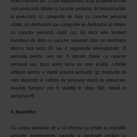
referi, conform art. 13 din Regulament, la (a) scopurile în care
sunt prelucrate datele cu caracter personal, (b) temeiul juridic
al prelucrării; (c) categoriile de date cu caracter personal
vizate; (d) destinatarii sau categoriile de destinatari ai datelor
cu caracter personal, după caz; (e) dacă este incident
transferul de date cu caracter personal către un destinatar
dintr-o țară terță UE sau o organizație internațională; (f)
perioada pentru care vor fi stocate datele cu caracter
personal sau, dacă acest lucru nu este posibil, criteriile
utilizate pentru a stabili această perioadă; (g) drepturile de
care dispuneți în calitate de persoană vizată de prelucrare.
Anumiți furnizori pot fi stabiliți în afara SEE; detalii în
secțiunea M.
A. Newsletter
Cu scopul publicitar de a vă informa cu privire la noutățile,
acțiunile, evenimentele, serviciile și produsele similare La