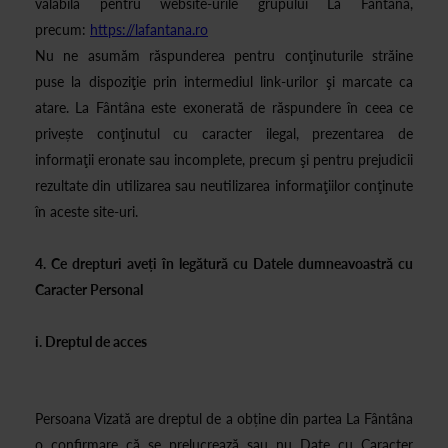
valabilă pentru website-urile grupului La Fantana,
precum:
https://lafantana.ro
Nu ne asumăm răspunderea pentru conţinuturile străine
puse la dispoziţie prin intermediul link-urilor şi marcate ca
atare. La Fântâna este exonerată de răspundere în ceea ce
privește conţinutul cu caracter ilegal, prezentarea de
informaţii eronate sau incomplete, precum şi pentru prejudicii
rezultate din utilizarea sau neutilizarea informaţiilor conţinute
în aceste site-uri.
4. Ce drepturi aveți în legătură cu Datele dumneavoastră cu
Caracter Personal
i. Dreptul de acces
Persoana Vizată are dreptul de a obține din partea La Fântâna
o confirmare că se prelucrează sau nu Date cu Caracter