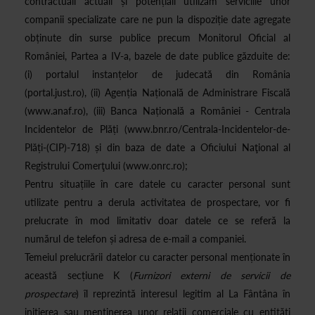
contractuali actuali și potențiali utilizăm serviciile unor
companii specializate care ne pun la dispoziție date agregate
obținute din surse publice precum Monitorul Oficial al
României, Partea a IV-a, bazele de date publice găzduite de:
(i) portalul instanțelor de judecată din România
(portal.just.ro), (ii) Agenția Națională de Administrare Fiscală
(www.anaf.ro), (iii) Banca Națională a României - Centrala
Incidentelor de Plăți (www.bnr.ro/Centrala-Incidentelor-de-
Plăți-(CIP)-718) și din baza de date a Oficiului Naţional al
Registrului Comerţului (www.onrc.ro);
Pentru situațiile în care datele cu caracter personal sunt
utilizate pentru a derula activitatea de prospectare, vor fi
prelucrate în mod limitativ doar datele ce se referă la
numărul de telefon și adresa de e-mail a companiei.
Temeiul prelucrării datelor cu caracter personal menționate în
această secțiune K (
Furnizori externi de servicii de
prospectare
) îl reprezintă interesul legitim al La Fântâna în
inițierea sau menținerea unor relații comerciale cu entități