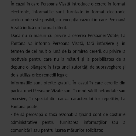
În cazul în care Persoana Vizată introduce o cerere în format
electronic, informațiile sunt furnizate în format electronic
acolo unde este posibil, cu excepția cazului în care Persoană
Vizată indică un format diferit.
Dacă nu ia măsuri cu privire la cererea Persoanei Vizate, La
Fântâna va informa Persoana Vizată, fără întârziere și în
termen de cel mult o lună de la primirea cererii, cu privire la
motivele pentru care nu ia măsuri și la posibilitatea de a
depune o plângere în fața unei autorități de supraveghere și
de a utiliza orice remedii legale.
Informațiile sunt oferite gratuit. În cazul în care cererile din
partea unei Persoane Vizate sunt în mod vădit nefondate sau
excesive, în special din cauza caracterului lor repetitiv, La
Fântâna poate:
- fie să perceapă o taxă rezonabilă ținând cont de costurile
administrative pentru furnizarea informațiilor sau a
comunicării sau pentru luarea măsurilor solicitate;