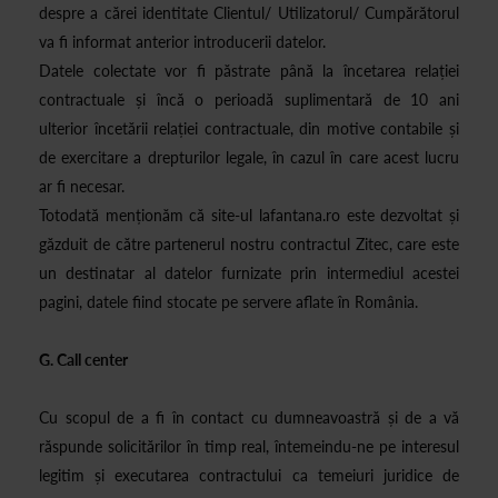
despre a cărei identitate Clientul/ Utilizatorul/ Cumpărătorul
va fi informat anterior introducerii datelor.
Datele colectate vor fi păstrate până la încetarea relației
contractuale și încă o perioadă suplimentară de 10 ani
ulterior încetării relației contractuale, din motive contabile și
de exercitare a drepturilor legale, în cazul în care acest lucru
ar fi necesar.
Totodată menționăm că site-ul lafantana.ro este dezvoltat și
găzduit de către partenerul nostru contractul Zitec, care este
un destinatar al datelor furnizate prin intermediul acestei
pagini, datele fiind stocate pe servere aflate în România.
G. Call center
Cu scopul de a fi în contact cu dumneavoastră și de a vă
răspunde solicitărilor în timp real, întemeindu-ne pe interesul
legitim și executarea contractului ca temeiuri juridice de