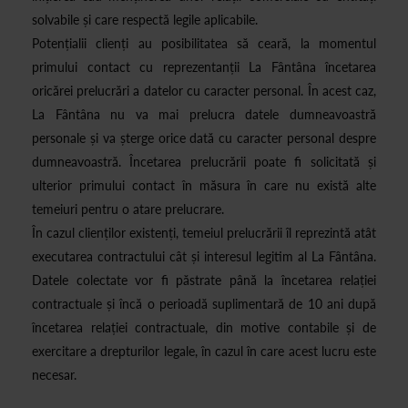
solvabile și care respectă legile aplicabile.
Potențialii clienți au posibilitatea să ceară, la momentul
primului contact cu reprezentanții La Fântâna încetarea
oricărei prelucrări a datelor cu caracter personal. În acest caz,
La Fântâna nu va mai prelucra datele dumneavoastră
personale și va șterge orice dată cu caracter personal despre
dumneavoastră. Încetarea prelucrării poate fi solicitată și
ulterior primului contact în măsura în care nu există alte
temeiuri pentru o atare prelucrare.
În cazul clienților existenți, temeiul prelucrării îl reprezintă atât
executarea contractului cât și interesul legitim al La Fântâna.
Datele colectate vor fi păstrate până la încetarea relației
contractuale și încă o perioadă suplimentară de 10 ani după
încetarea relației contractuale, din motive contabile și de
exercitare a drepturilor legale, în cazul în care acest lucru este
necesar.