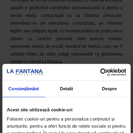
plasării și gestionării comenzilor dumneavoastră și pentru a
derula relația contractuală cu La Fântâna, prelucrăm,
întemeindu-ne pe executarea contractului, pe interesul
legitim sau obligația legală, ca temeiuri juridice de prelucrare a
datelor cu caracter personal, date precum numele,
prenumele, adresa de e-mail, numărul de telefon, care vor fi
utilizate intern de către colegii responsabili cu gestionarea
relației cu clienții La Fântâna.
Datele colectate vor fi păstrate până la încetarea relației
contractuale și pentru o perioadă suplimentară de 10 ani
ulterior încetării relației contractuale, din motive contabile și
Consimțământ
Detalii
Despre
de exercitare a drepturilor legale, în cazul în care acest lucru
ar fi necesar.
Acest site utilizează cookie-uri
I. Aplicația instalată pe dispozitivul mobil
Folosim cookie-uri pentru a personaliza conținutul și
anunțurile, pentru a oferi funcții de rețele sociale și pentru
- cu scopul de a deține acuratețea gestiunii stocurilor privind