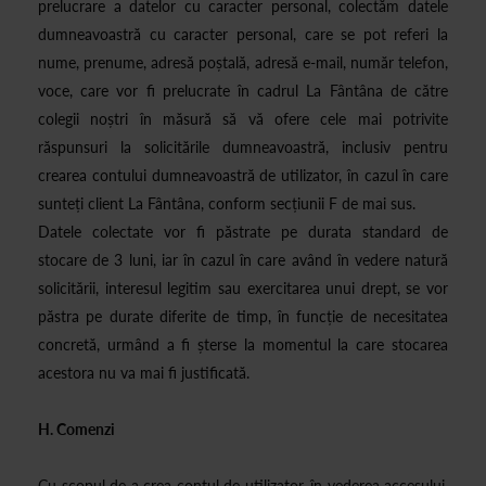
prelucrare a datelor cu caracter personal, colectăm datele
dumneavoastră cu caracter personal, care se pot referi la
nume, prenume, adresă poștală, adresă e-mail, număr telefon,
voce, care vor fi prelucrate în cadrul La Fântâna de către
colegii noștri în măsură să vă ofere cele mai potrivite
răspunsuri la solicitările dumneavoastră, inclusiv pentru
crearea contului dumneavoastră de utilizator, în cazul în care
sunteți client La Fântâna, conform secțiunii F de mai sus.
Datele colectate vor fi păstrate pe durata standard de
stocare de 3 luni, iar în cazul în care având în vedere natură
solicitării, interesul legitim sau exercitarea unui drept, se vor
păstra pe durate diferite de timp, în funcție de necesitatea
concretă, urmând a fi șterse la momentul la care stocarea
acestora nu va mai fi justificată.
H. Comenzi
Cu scopul de a crea contul de utilizator, în vederea accesului,