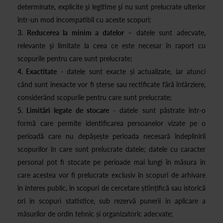
determinate, explicite şi legitime şi nu sunt prelucrate ulterior
într-un mod incompatibil cu aceste scopuri;
3. Reducerea la minim a datelor
– datele sunt adecvate,
relevante şi limitate la ceea ce este necesar în raport cu
scopurile pentru care sunt prelucrate;
4. Exactitate
- datele sunt exacte și actualizate, iar atunci
când sunt inexacte vor fi șterse sau rectificate fără întârziere,
considerând scopurile pentru care sunt prelucrate;
5. Limitări legate de stocare
- datele sunt păstrate într-o
formă care permite identificarea persoanelor vizate pe o
perioadă care nu depășește perioada necesară îndeplinirii
scopurilor în care sunt prelucrate datele; datele cu caracter
personal pot fi stocate pe perioade mai lungi în măsura în
care acestea vor fi prelucrate exclusiv în scopuri de arhivare
în interes public, în scopuri de cercetare științifică sau istorică
ori în scopuri statistice, sub rezervă punerii în aplicare a
măsurilor de ordin tehnic și organizatoric adecvate;