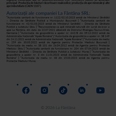
principal: Producţia de băuturi răcoritoare nealcoolice; producţia de ape minerale şi alte
Retur
ape îmbuteliate (CAEN 1107 ).
Autorizații ale companiei La Fântâna SRL:
Cum cumpăr
*
Autorizația sanitară de funcționare nr. 1122/02.10.2023 emisă de Ministerul Sănătății
– Direcția de Sănătate Publică a Municipiului București
| *
Autorizația sanitară de
funcționare nr. 42/01.03.2023 emisă de Ministerul Sanătății – Direcția de Sănătate
Publică a Județului Sibiu
| *
Recunoașterea ca apă minerală naturală din sursă de izvor a
apei La Fântâna, din data de 22.07.2021 eliberată de Districtul Rheingau-Taunus-Kreis,
Germania
| *
Autorizația de gospodărire a apelor nr. 642/B din 09.12.2022 emisă de
Administrația Națională “Apele Române”
Autorizația de gospodărire a apelor nr. SB 149
| *
din 24.11.2021 emisă de Administrația Națională “Apele Române”
| *
Autorizația de mediu
nr. 259 din 30.05.2022 emisă de Agenția pentru Protecția Mediului București
|
*
Autorizația de mediu nr. SB 101 din 26.04.2012 emisă de Agenția pentru Protecția
Mediului Sibiu
| *
Autorizatia sanitară de funcționare nr. 204 din 07.04.2023 emisă de
Ministerul Sănătății – Direcția de Sănătate Publică a Județului Mureș
| *
Autorizația de
gospodărire a apelor nr. 3 din 11.01.2023 emisă de Administrația Națională “Apele
Române”
| *
Autorizația de mediu nr. 48 din 15.03.2023 emisă de Agenția pentru
Protecția Mediului Mureș
© 2026 La Fântâna