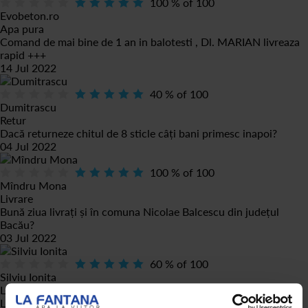
100
% of
100
Evobeton.ro
Apa pura
Comand de mai bine de 1 an in balotesti , Dl. MARIAN livreaza
rapid +++
14 Jul 2022
40
% of
100
Dumitrascu
Retur
Dacă returneze chitul de 8 sticle câți bani primesc inapoi?
04 Jul 2022
100
% of
100
Mîndru Mona
Livrare
Bună ziua livrați și în comuna Nicolae Balcescu din județul
Bacău?
03 Jul 2022
60
% of
100
Silviu Ionita
Lămurire
La a doua comanda nu se mai plătesc sticlele, daca le returnez