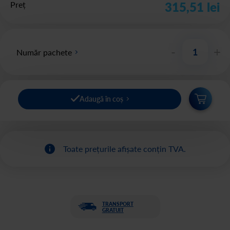
Preț
315,51 lei
-
+
Număr pachete
Adaugă în coș
Toate prețurile afișate conțin TVA.
TRANSPORT
GRATUIT