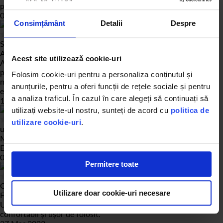
pe astea de la prima comanda ?
07 Jun 2022
Consimțământ
Detalii
Despre
100
% of
100
Simona Seiman
Achiziție verificată
Acest site utilizează cookie-uri
Achiziție verificată
ph
Folosim cookie-uri pentru a personaliza conținutul și
ma intereseaza acest kit, dar vroiam sa va intreb ce ph are apa.
anunțurile, pentru a oferi funcții de rețele sociale și pentru
eu o sa il masor si acasa, dar vroiam sa stiu intai. multumesc
a analiza traficul. În cazul în care alegeți să continuați să
11 May 2022
utilizați website-ul nostru, sunteți de acord cu
politica de
100
% of
100
utilizare cookie-uri
.
ursachi sebastian
Merita si 10 stele
Este un super bun kit pentur acasa si birou recomand !!!
08 Apr 2022
Permitere toate
100
% of
100
Cristina
Utilizare doar cookie-uri necesare
Foarte mulțumită de serviciu
Un mare mulțumesc pentru acest serviciu, convenabil,
confortabil și ușor de folosit.