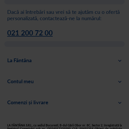
Dacă ai întrebări sau vrei să te ajutăm cu o ofertă
personalizată, contactează-ne la numărul:
021 200 72 00
La Fântâna
Blog
Contul meu
Despre noi
Intră în cont
Cariere
Comenzi și livrare
Creează-ți cont
Recomandă un prieten
Plată
Istoric comenzi
Responsabilitate socială
Livrare
Asistență
Filtre apă acasă
LA FÂNTÂNA S.R.L., cu sediul Bucuresti, B-dul Gării Obor nr. 8C, Sector 2, înregistrată la
Registrul Comerţului sub nr. J2024017235000, CUI: 50455254 Obiect de activitate