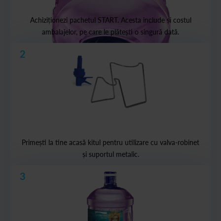
Achiziționezi pachetul START. Acesta include și costul
ambalajelor, pe care le plătești o singură dată.
2
Primești la tine acasă kitul pentru utilizare cu valva-robinet
și suportul metalic.
3