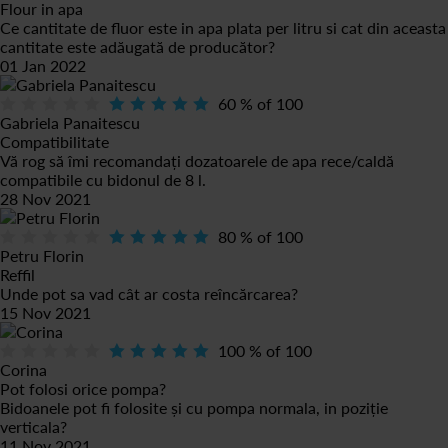
Flour in apa
Ce cantitate de fluor este in apa plata per litru si cat din aceasta
cantitate este adăugată de producător?
01 Jan 2022
60
% of
100
Gabriela Panaitescu
Compatibilitate
Vă rog să îmi recomandați dozatoarele de apa rece/caldă
compatibile cu bidonul de 8 l.
28 Nov 2021
80
% of
100
Petru Florin
Reffil
Unde pot sa vad cât ar costa reîncărcarea?
15 Nov 2021
100
% of
100
Corina
Pot folosi orice pompa?
Bidoanele pot fi folosite și cu pompa normala, in poziție
verticala?
11 Nov 2021