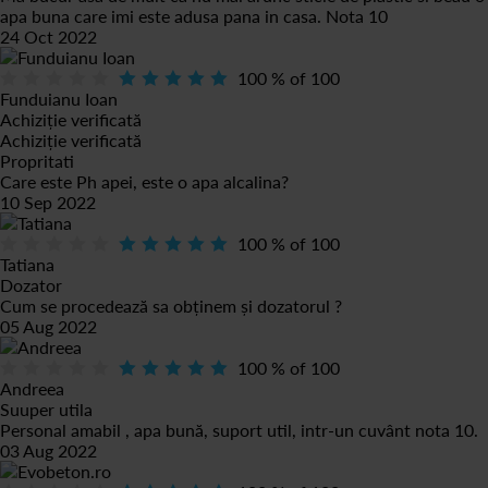
apa buna care imi este adusa pana in casa. Nota 10
24 Oct 2022
100
% of
100
Funduianu Ioan
Achiziție verificată
Achiziție verificată
Propritati
Care este Ph apei, este o apa alcalina?
10 Sep 2022
100
% of
100
Tatiana
Dozator
Cum se procedează sa obținem și dozatorul ?
05 Aug 2022
100
% of
100
Andreea
Suuper utila
Personal amabil , apa bună, suport util, intr-un cuvânt nota 10.
03 Aug 2022