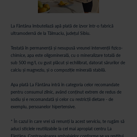
La Fântâna îmbuteliază apă plată de izvor într-o fabrică
ultramodernă de la Tălmaciu, județul Sibiu.
Testată în permanență și nesupusă vreunei intervenții fizico-
chimice, apa este oligominerală, cu o mineralizare totală de
sub 500 mg/l, cu gust plăcut și echilibrat, datorat sărurilor de
calciu și magneziu, și o compoziție minerală stabilă.
Apa plată La Fântâna intră în categoria celor recomandate
pentru consumul zilnic, având conținut extrem de redus de
sodiu și e recomandată și celor cu restricții dietare - de
exemplu, persoanelor hipertensive.
* În cazul în care vrei să renunți la acest serviciu, te rugăm să
aduci sticlele reutilizabile la cel mai apropiat centru La
Fântâna. Contravaloarea ambalajelor conforme se va restitui