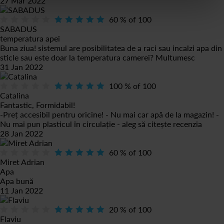
27 Mar 2022
60
% of
100
SABADUS
temperatura apei
Buna ziua! sistemul are posibilitatea de a raci sau incalzi apa din
sticle sau este doar la temperatura camerei? Multumesc
31 Jan 2022
100
% of
100
Catalina
Fantastic, Formidabil!
-Preț accesibil pentru oricine! - Nu mai car apă de la magazin! -
Nu mai pun plasticul în circulație - aleg să
citește recenzia
28 Jan 2022
60
% of
100
Miret Adrian
Apa
Apa bună
11 Jan 2022
20
% of
100
Flaviu