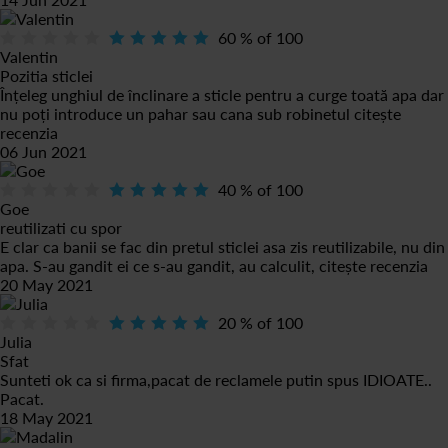
60
% of
100
Valentin
Pozitia sticlei
Înțeleg unghiul de înclinare a sticle pentru a curge toată apa dar
nu poți introduce un pahar sau cana sub robinetul
citește
recenzia
06 Jun 2021
40
% of
100
Goe
reutilizati cu spor
E clar ca banii se fac din pretul sticlei asa zis reutilizabile, nu din
apa. S-au gandit ei ce s-au gandit, au calculit,
citește recenzia
20 May 2021
20
% of
100
Julia
Sfat
Sunteti ok ca si firma,pacat de reclamele putin spus IDIOATE..
Pacat.
18 May 2021