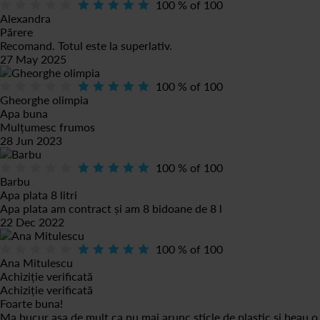
100
% of
100
Alexandra
Părere
Recomand. Totul este la superlativ.
27 May 2025
100
% of
100
Gheorghe olimpia
Apa buna
Mulțumesc frumos
28 Jun 2023
100
% of
100
Barbu
Apa plata 8 litri
Apa plata am contract și am 8 bidoane de 8 l
22 Dec 2022
100
% of
100
Ana Mitulescu
Achiziție verificată
Achiziție verificată
Foarte buna!
Ma bucur asa de mult ca nu mai arunc sticle de plastic si beau o