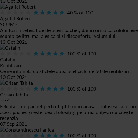
13 Oct 2021
40
% of
100
Agarici Robert
SCUMP
Am fost intetesat de de acest pachet, dar in urma calculului iese
scump pe litru mai ales ca ai si disconfortul volumului
13 Oct 2021
100
% of
100
Catalin
Reutilizare
Ce se intampla cu sticlele dupa acel ciclu de 50 de reutilizari?
10 Oct 2021
100
% of
100
Crisan Tabita
????
Felicitari, un pachet perfect, pt.birouri acasă....folosesc la birou
acest pachet și este ideal, folosiți și pe urma dați-vă cu
citește
recenzia
07 Sep 2021
100
% of
100