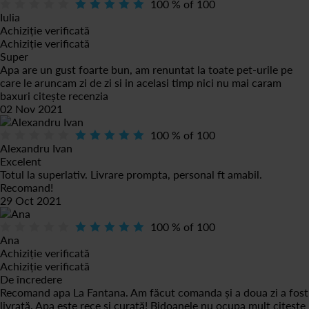
100
% of
100
Iulia
Achiziție verificată
Achiziție verificată
Super
Apa are un gust foarte bun, am renuntat la toate pet-urile pe
care le aruncam zi de zi si in acelasi timp nici nu mai caram
baxuri
citește recenzia
02 Nov 2021
100
% of
100
Alexandru Ivan
Excelent
Totul la superlativ. Livrare prompta, personal ft amabil.
Recomand!
29 Oct 2021
100
% of
100
Ana
Achiziție verificată
Achiziție verificată
De încredere
Recomand apa La Fantana. Am făcut comanda și a doua zi a fost
livrată. Apa este rece și curată! Bidoanele nu ocupa mult
citește