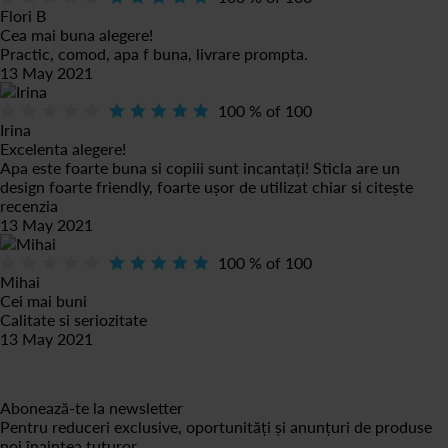
Flori B
Cea mai buna alegere!
Practic, comod, apa f buna, livrare prompta.
13 May 2021
100
% of
100
Irina
Excelenta alegere!
Apa este foarte buna si copiii sunt incantați! Sticla are un
design foarte friendly, foarte ușor de utilizat chiar si
citește
recenzia
13 May 2021
100
% of
100
Mihai
Cei mai buni
Calitate si seriozitate
13 May 2021
Abonează-te la newsletter
Pentru reduceri exclusive, oportunități și anunțuri de produse
noi înaintea tuturor.