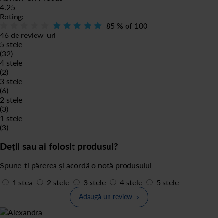
4.25
Rating:
85
% of
100
46 de review-uri
5 stele
(32)
4 stele
(2)
3 stele
(6)
2 stele
(3)
1 stele
(3)
Deții sau ai folosit produsul?
Spune-ți părerea și acordă o notă produsului
1 stea
2 stele
3 stele
4 stele
5 stele
Adaugă un review