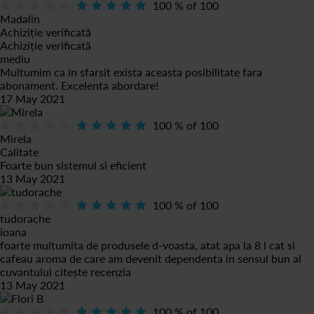
100
% of
100
Madalin
Achiziție verificată
Achiziție verificată
mediu
Multumim ca in sfarsit exista aceasta posibilitate fara
abonament. Excelenta abordare!
17 May 2021
100
% of
100
Mirela
Calitate
Foarte bun sistemul si eficient
13 May 2021
100
% of
100
tudorache
ioana
foarte multumita de produsele d-voasta, atat apa la 8 l cat si
cafeau aroma de care am devenit dependenta in sensul bun al
cuvantului
citește recenzia
13 May 2021
100
% of
100