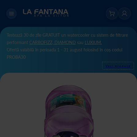
Testează 30 de zile GRATUIT un watercooler cu sistem de filtrare
performant
CARBOFIZZ,
DIAMOND
sau
LUXIUM.
Ofertă valabilă în perioada 1 - 31 august folosind în coș codul
PROBA30
Vezi produse