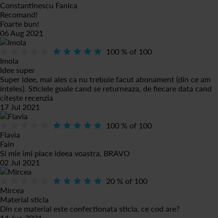
Constantinescu Fanica
Recomand!
Foarte bun!
06 Aug 2021
100
% of
100
Imola
Idee super
Super idee, mai ales ca nu trebuie facut abonament (din ce am
inteles). Sticlele goale cand se returneaza, de fiecare data cand
citește recenzia
17 Jul 2021
100
% of
100
Flavia
Fain
Si mie imi place ideea voastra, BRAVO
02 Jul 2021
20
% of
100
Mircea
Material sticla
Din ce material este confectionata sticla, ce cod are?
14 Jun 2021