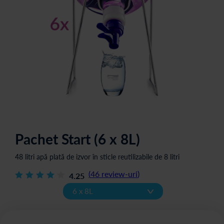
Pachet Start (6 x 8L)
48 litri apă plată de izvor în sticle reutilizabile de 8 litri
(
46
review-uri
)
4.25
v
6 x 8L