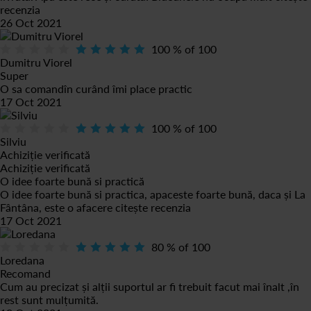
recenzia
26 Oct 2021
100
% of
100
Dumitru Viorel
Super
O sa comandîn curând îmi place practic
17 Oct 2021
100
% of
100
Silviu
Achiziție verificată
Achiziție verificată
O idee foarte bună si practică
O idee foarte bună si practica, apaceste foarte bună, daca și La
Fântâna, este o afacere
citește recenzia
17 Oct 2021
80
% of
100
Loredana
Recomand
Cum au precizat și alții suportul ar fi trebuit facut mai înalt ,în
rest sunt mulțumită.