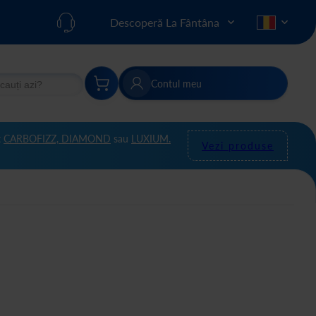
Descoperă La Fântâna
Contul meu
re
Căutare
t
CARBOFIZZ,
DIAMOND
sau
LUXIUM.
Vezi produse