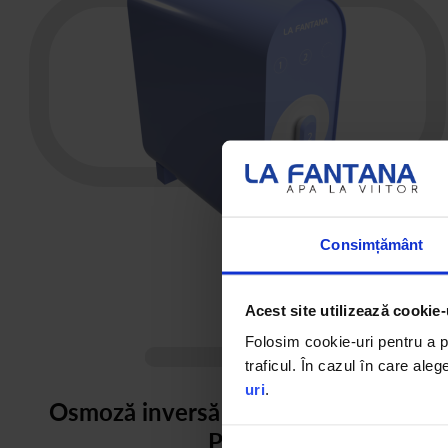
Consimțământ
Acest site utilizează cookie-
Folosim cookie-uri pentru a pe
traficul. În cazul în care aleg
uri
.
Osmoză inversă în pachet VECTOR
PLUS