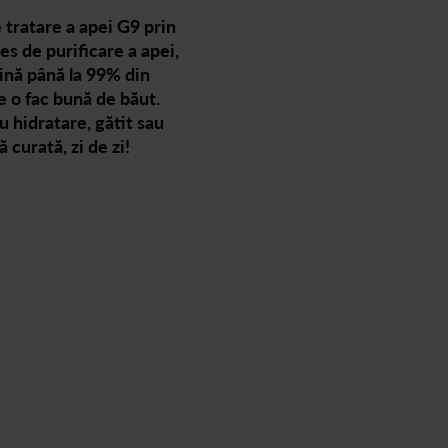
e tratare a apei G9 prin
es de purificare a apei,
mină până la 99% din
e o fac bună de băut.
u hidratare, gătit sau
curată, zi de zi!