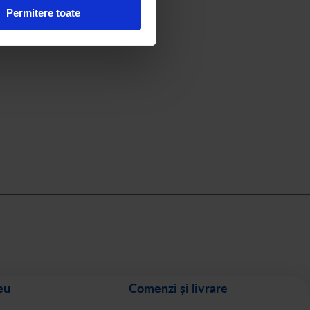
Permitere toate
eu
Comenzi și livrare