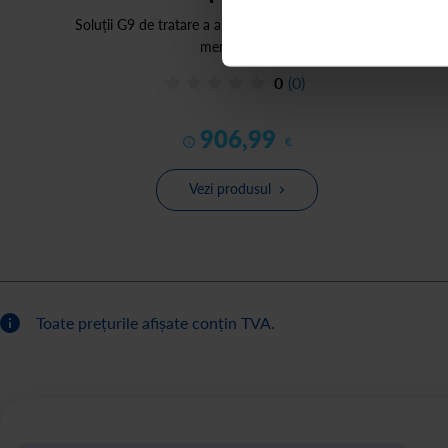
Soluții G9 de tratare a apei, cu abonament servicii de
mentenanță
0
(0)
906
,
99
€
Vezi produsul
Toate prețurile afișate conțin TVA.