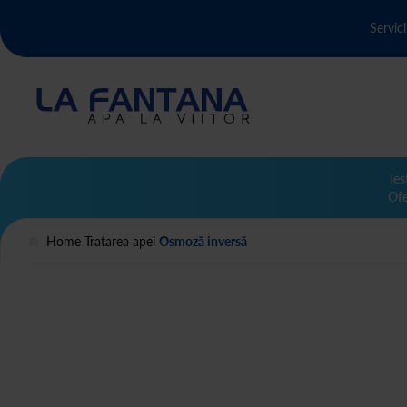
Servici
Tes
Ofe
Home
Tratarea apei
Osmoză inversă