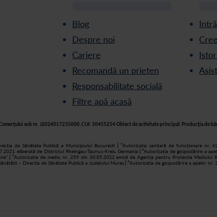
Blog
Intr
Despre noi
Cree
Cariere
Isto
Recomandă un prieten
Asis
Responsabilitate socială
Filtre apă acasă
rul Comerţului sub nr. J2024017235000, CUI: 50455254 Obiect de activitate principal: Producţia de bău
recția de Sănătate Publică a Municipiului București
| *
Autorizația sanitară de funcționare nr. 4
7.2021 eliberată de Districtul Rheingau-Taunus-Kreis, Germania
| *
Autorizația de gospodărire a ape
âne”
| *
Autorizația de mediu nr. 259 din 30.05.2022 emisă de Agenția pentru Protecția Mediului B
ănătății – Direcția de Sănătate Publică a Județului Mureș
| *
Autorizația de gospodărire a apelor nr.