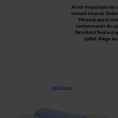
Ai tot timpul apă mai c
osmoză inversă. Sisteme
filtrează apa la ni
contaminanții din ap
Rezultatul final e o 
spălat. Alege ac
NOU în stoc