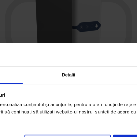
Detalii
uri
rsonaliza conținutul și anunțurile, pentru a oferi funcții de rețele
eți să continuați să utilizați website-ul nostru, sunteți de acord c
Osmoză inversă în pachet PARAGON
PRO