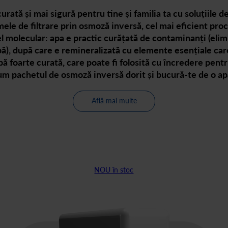
urată și mai sigură pentru tine și familia ta cu soluțiile d
le de filtrare prin osmoză inversă, cel mai eficient proc
vel molecular: apa e practic curățată de contaminanți (eli
ă), după care e remineralizată cu elemente esențiale car
apă foarte curată, care poate fi folosită cu încredere pentr
um pachetul de osmoză inversă dorit și bucură-te de o apă 
Află mai multe
NOU în stoc