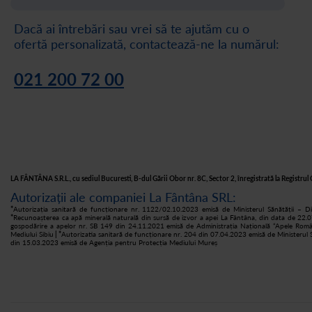
Dacă ai întrebări sau vrei să te ajutăm cu o
ofertă personalizată, contactează-ne la numărul:
021 200 72 00
LA FÂNTÂNA S.R.L., cu sediul Bucuresti, B-dul Gării Obor nr. 8C, Sector 2, înregistrată la Regist
Autorizații ale companiei La Fântâna SRL:
*
Autorizația sanitară de funcționare nr. 1122/02.10.2023 emisă de Ministerul Sănătății – Di
*
Recunoașterea ca apă minerală naturală din sursă de izvor a apei La Fântâna, din data de 22.0
gospodărire a apelor nr. SB 149 din 24.11.2021 emisă de Administrația Națională “Apele Rom
Mediului Sibiu
| *
Autorizatia sanitară de funcționare nr. 204 din 07.04.2023 emisă de Ministerul S
din 15.03.2023 emisă de Agenția pentru Protecția Mediului Mureș