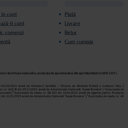
ă în cont
Plată
ază-ți cont
Livrare
ric comenzi
Retur
tență
Cum cumpăr
turi răcoritoare nealcoolice; producţia de ape minerale şi alte ape îmbuteliate (CAEN 1107 ).
2/01.03.2023 emisă de Ministerul Sanătății – Direcția de Sănătate Publică a Județului Sibiu
|
lor nr. 642/B din 09.12.2022 emisă de Administrația Națională “Apele Române”
Autorizația de
| *
ucurești
| *
Autorizația de mediu nr. SB 101 din 26.04.2012 emisă de Agenția pentru Protecția
 3 din 11.01.2023 emisă de Administrația Națională “Apele Române”
| *
Autorizația de mediu nr. 48