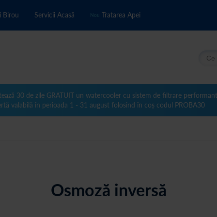
i Birou
Servicii Acasă
Tratarea Apei
Nou
Căuta
tează 30 de zile GRATUIT un watercooler cu sistem de filtrare performan
rtă valabilă în perioada 1 - 31 august folosind în coș codul PROBA30
Osmoză inversă