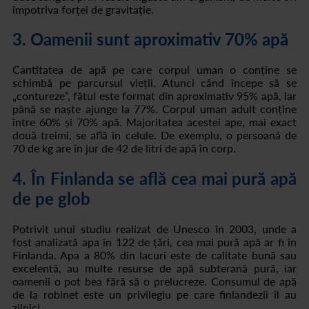
împotriva forței de gravitație.
3. Oamenii sunt aproximativ 70% apă
Cantitatea de apă pe care corpul uman o conține se
schimbă pe parcursul vieții. Atunci când începe să se
„contureze”, fătul este format din aproximativ 95% apă, iar
până se naște ajunge la 77%. Corpul uman adult conține
între 60% și 70% apă. Majoritatea acestei ape, mai exact
două treimi, se află în celule. De exemplu, o persoană de
70 de kg are în jur de 42 de litri de apă în corp.
4. În Finlanda se află cea mai pură apă
de pe glob
Potrivit unui studiu realizat de Unesco în 2003, unde a
fost analizată apa în 122 de țări, cea mai pură apă ar fi în
Finlanda. Apa a 80% din lacuri este de calitate bună sau
excelentă, au multe resurse de apă subterană pură, iar
oamenii o pot bea fără să o prelucreze. Consumul de apă
de la robinet este un privilegiu pe care finlandezii îl au
zilnic!