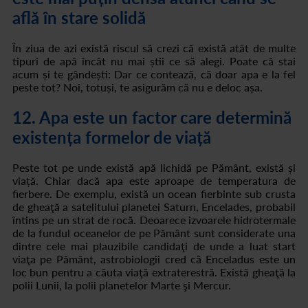
află în stare solidă
În ziua de azi există riscul să crezi că există atât de multe
tipuri de apă încât nu mai știi ce să alegi. Poate că stai
acum și te gândești: Dar ce contează, că doar apa e la fel
peste tot? Noi, totuși, te asigurăm că nu e deloc așa.
12. Apa este un factor care determină
existența formelor de viață
Peste tot pe unde există apă lichidă pe Pământ, există și
viață. Chiar dacă apa este aproape de temperatura de
fierbere. De exemplu, există un ocean fierbinte sub crusta
de gheaţă a satelitului planetei Saturn, Encelades, probabil
întins pe un strat de rocă. Deoarece izvoarele hidrotermale
de la fundul oceanelor de pe Pământ sunt considerate una
dintre cele mai plauzibile candidaţi de unde a luat start
viaţa pe Pământ, astrobiologii cred că Enceladus este un
loc bun pentru a căuta viaţă extraterestră. Există gheaţă la
polii Lunii, la polii planetelor Marte şi Mercur.