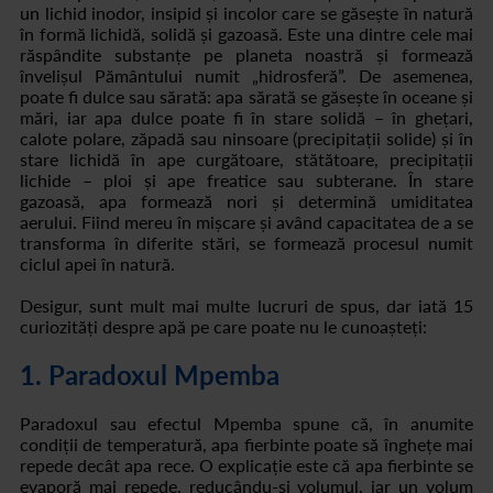
un lichid inodor, insipid și incolor care se găsește în natură
în formă lichidă, solidă și gazoasă. Este una dintre cele mai
răspândite substanțe pe planeta noastră și formează
învelișul Pământului numit „hidrosferă”. De asemenea,
poate fi dulce sau sărată: apa sărată se găsește în oceane și
mări, iar apa dulce poate fi în stare solidă – în ghețari,
calote polare, zăpadă sau ninsoare (precipitații solide) și în
stare lichidă în ape curgătoare, stătătoare, precipitații
lichide – ploi și ape freatice sau subterane. În stare
gazoasă, apa formează nori și determină umiditatea
aerului. Fiind mereu în mișcare și având capacitatea de a se
transforma în diferite stări, se formează procesul numit
ciclul apei în natură.
Desigur, sunt mult mai multe lucruri de spus, dar iată 15
curiozități despre apă pe care poate nu le cunoașteți:
1. Paradoxul Mpemba
Paradoxul sau efectul Mpemba spune că, în anumite
condiții de temperatură, apa fierbinte poate să înghețe mai
repede decât apa rece. O explicație este că apa fierbinte se
evaporă mai repede, reducându-și volumul, iar un volum