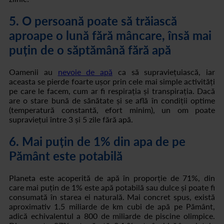
5. O persoană poate să trăiască
aproape o lună fără mâncare, însă mai
puțin de o săptămână fără apă
Oamenii au
nevoie de apă
ca să supraviețuiască, iar
aceasta se pierde foarte ușor prin cele mai simple activități
pe care le facem, cum ar fi respirația și transpirația. Dacă
are o stare bună de sănătate și se află în condiții optime
(temperatură constantă, efort minim), un om poate
supraviețui între 3 și 5 zile fără apă.
6. Mai puțin de 1% din apa de pe
Pământ este potabilă
Planeta este acoperită de apă în proporție de 71%, din
care mai puțin de 1% este apă potabilă sau dulce și poate fi
consumată în starea ei naturală. Mai concret spus, există
aproximativ 1.5 miliarde de km cubi de apă pe Pământ,
adică echivalentul a 800 de miliarde de piscine olimpice.