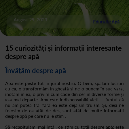
August 29, 2023
Educație Apă
15 curiozități și informații interesante
despre apă
Învățăm despre apă
Apa este peste tot în jurul nostru. O bem, spălăm lucruri
cu ea, o transformăm în gheață și ne-o punem în suc vara,
înotăm în ea, o privim cum cade din cer în diverse forme și
așa mai departe. Apa este indispensabilă vieții – faptul că
nu am putea trăi fără ea este deja un truism. Și, deși ne
folosim de ea atât de des, sunt atât de multe informații
despre apă pe care nu le știm .
Să recapitulăm, mai întâi, ce știm cu toții despre apă: este