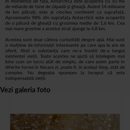
În momentul de față, Antarctica este acoperită cu 10 mii
de miliarde de tone de zăpadă şi gheaţă. Având 14 milioane
de km pătrați, este al cincilea continent ca suprafață.
Aproximativ 98% din suprafața Antarcticii este acoperită
de o pătură de gheață cu grosimea medie de 1,6 km. Cea
mai mare grosime a acestui strat ajunge la 4,8 km.
Acestea sunt doar câteva curiozități despre apă. Mai sunt
o mulțime de informații interesante pe care apa le are de
oferit, fiind o substanța care ne-a însoțit de-a lungul
existenței vieții. Toate acestea ne ajută să înțelegem mai
bine cum un lucru atât de simplu, de care avem parte în
diferite forme în fiecare zi, poate fi, în același timp, atât de
complex. Nu degeaba spuneam la început că este
indispensabilă vieții.
Vezi galeria foto