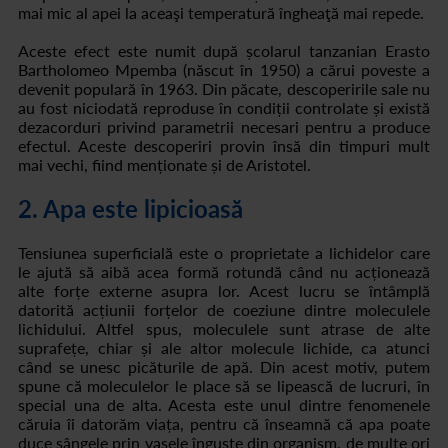
mai mic al apei la aceaşi temperatură îngheaţă mai repede.
Aceste efect este numit după școlarul tanzanian Erasto
Bartholomeo Mpemba (născut în 1950) a cărui poveste a
devenit populară în 1963. Din păcate, descoperirile sale nu
au fost niciodată reproduse în condiții controlate și există
dezacorduri privind parametrii necesari pentru a produce
efectul. Aceste descoperiri provin însă din timpuri mult
mai vechi, fiind menționate și de Aristotel.
2. Apa este lipicioasă
Tensiunea superficială este o proprietate a lichidelor care
le ajută să aibă acea formă rotundă când nu acționează
alte forțe externe asupra lor. Acest lucru se întâmplă
datorită acțiunii forțelor de coeziune dintre moleculele
lichidului. Altfel spus, moleculele sunt atrase de alte
suprafețe, chiar și ale altor molecule lichide, ca atunci
când se unesc picăturile de apă. Din acest motiv, putem
spune că moleculelor le place să se lipească de lucruri, în
special una de alta. Acesta este unul dintre fenomenele
căruia îi datorăm viața, pentru că înseamnă că apa poate
duce sângele prin vasele înguste din organism, de multe ori