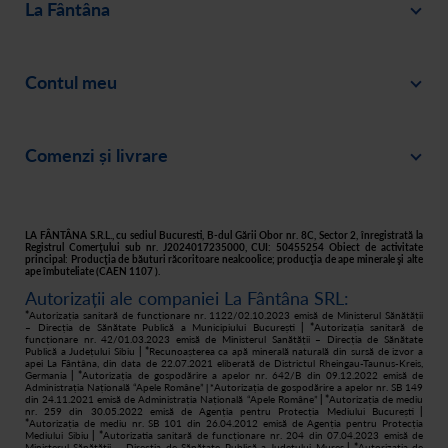
La Fântâna
Blog
Contul meu
Despre noi
Intră în cont
Cariere
Comenzi și livrare
Creează-ți cont
Recomandă un prieten
Plată
Istoric comenzi
Responsabilitate socială
Livrare
Asistență
Filtre apă acasă
LA FÂNTÂNA S.R.L., cu sediul Bucuresti, B-dul Gării Obor nr. 8C, Sector 2, înregistrată la
Registrul Comerţului sub nr. J2024017235000, CUI: 50455254 Obiect de activitate
principal: Producţia de băuturi răcoritoare nealcoolice; producţia de ape minerale şi alte
Retur
ape îmbuteliate (CAEN 1107 ).
Autorizații ale companiei La Fântâna SRL:
Cum cumpăr
*
Autorizația sanitară de funcționare nr. 1122/02.10.2023 emisă de Ministerul Sănătății
– Direcția de Sănătate Publică a Municipiului București
| *
Autorizația sanitară de
funcționare nr. 42/01.03.2023 emisă de Ministerul Sanătății – Direcția de Sănătate
Publică a Județului Sibiu
| *
Recunoașterea ca apă minerală naturală din sursă de izvor a
apei La Fântâna, din data de 22.07.2021 eliberată de Districtul Rheingau-Taunus-Kreis,
Germania
| *
Autorizația de gospodărire a apelor nr. 642/B din 09.12.2022 emisă de
Administrația Națională “Apele Române”
Autorizația de gospodărire a apelor nr. SB 149
| *
din 24.11.2021 emisă de Administrația Națională “Apele Române”
| *
Autorizația de mediu
nr. 259 din 30.05.2022 emisă de Agenția pentru Protecția Mediului București
|
*
Autorizația de mediu nr. SB 101 din 26.04.2012 emisă de Agenția pentru Protecția
Mediului Sibiu
| *
Autorizatia sanitară de funcționare nr. 204 din 07.04.2023 emisă de
Ministerul Sănătății – Direcția de Sănătate Publică a Județului Mureș
| *
Autorizația de