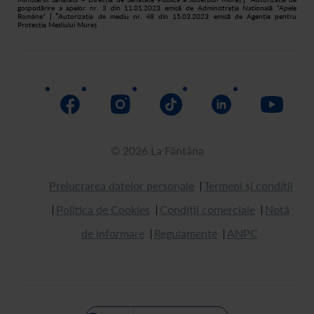
gospodărire a apelor nr. 3 din 11.01.2023 emisă de Administrația Națională “Apele
Române”
| *
Autorizația de mediu nr. 48 din 15.03.2023 emisă de Agenția pentru
Protecția Mediului Mureș
© 2026 La Fântâna
Prelucrarea datelor personale
Termeni și condiții
Politica de Cookies
Condiții comerciale
Notă
de informare
Regulamente
ANPC