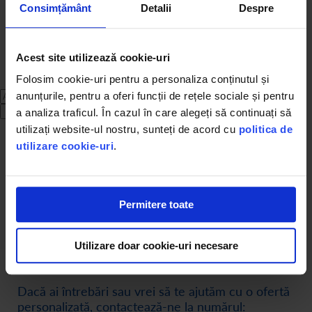
Consimțământ
Detalii
Despre
Acest site utilizează cookie-uri
Folosim cookie-uri pentru a personaliza conținutul și
anunțurile, pentru a oferi funcții de rețele sociale și pentru
Mă abonez
a analiza traficul. În cazul în care alegeți să continuați să
utilizați website-ul nostru, sunteți de acord cu
politica de
utilizare cookie-uri
.
Permitere toate
Utilizare doar cookie-uri necesare
Dacă ai întrebări sau vrei să te ajutăm cu o ofertă
personalizată, contactează-ne la numărul: