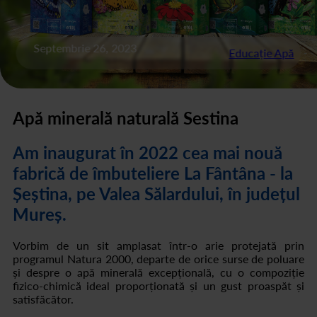
Septembrie 26, 2023
Educație Apă
Apă minerală naturală Sestina
Am inaugurat în 2022 cea mai nouă
fabrică de îmbuteliere La Fântâna - la
Șeștina, pe Valea Sălardului, în județul
Mureș.
Vorbim de un sit amplasat într-o arie protejată prin
programul Natura 2000, departe de orice surse de poluare
și despre o apă minerală excepțională, cu o compoziție
fizico-chimică ideal proporționată și un gust proaspăt și
satisfăcător.