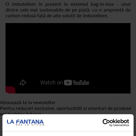
O îmbuteliem în prezent în sistemul bag-in-box - unul
dintre cele mai sustenabile de pe piață, cu o amprentă de
carbon redusă față de alte soluții de îmbuteliere.
Abonează-te la newsletter
Pentru reduceri exclusive, oportunități și anunțuri de produse
noi înaintea tuturor.