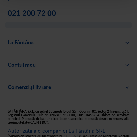
021 200 72 00
La Fântâna
Blog
Contul meu
Despre noi
Intră în cont
Cariere
Comenzi și livrare
Creează-ți cont
Recomandă un prieten
Plată
Istoric comenzi
Responsabilitate socială
Livrare
Asistență
Filtre apă acasă
LA FÂNTÂNA S.R.L., cu sediul Bucuresti, B-dul Gării Obor nr. 8C, Sector 2, înregistrată la
Registrul Comerţului sub nr. J2024017235000, CUI: 50455254 Obiect de activitate
principal: Producţia de băuturi răcoritoare nealcoolice; producţia de ape minerale şi alte
Retur
ape îmbuteliate (CAEN 1107 ).
Autorizații ale companiei La Fântâna SRL:
Cum cumpăr
*
Autorizația sanitară de funcționare nr. 1122/02.10.2023 emisă de Ministerul Sănătății