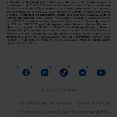
– Direcția de Sănătate Publică a Municipiului București
| *
Autorizația sanitară de
funcționare nr. 42/01.03.2023 emisă de Ministerul Sanătății – Direcția de Sănătate
Publică a Județului Sibiu
| *
Recunoașterea ca apă minerală naturală din sursă de izvor a
apei La Fântâna, din data de 22.07.2021 eliberată de Districtul Rheingau-Taunus-Kreis,
Germania
| *
Autorizația de gospodărire a apelor nr. 642/B din 09.12.2022 emisă de
Administrația Națională “Apele Române”
Autorizația de gospodărire a apelor nr. SB 149
| *
din 24.11.2021 emisă de Administrația Națională “Apele Române”
| *
Autorizația de mediu
nr. 259 din 30.05.2022 emisă de Agenția pentru Protecția Mediului București
|
*
Autorizația de mediu nr. SB 101 din 26.04.2012 emisă de Agenția pentru Protecția
Mediului Sibiu
| *
Autorizatia sanitară de funcționare nr. 204 din 07.04.2023 emisă de
Ministerul Sănătății – Direcția de Sănătate Publică a Județului Mureș
| *
Autorizația de
gospodărire a apelor nr. 3 din 11.01.2023 emisă de Administrația Națională “Apele
Române”
| *
Autorizația de mediu nr. 48 din 15.03.2023 emisă de Agenția pentru
Protecția Mediului Mureș
© 2026 La Fântâna
Prelucrarea datelor personale
Termeni și condiții
Politica de Cookies
Condiții comerciale
Notă