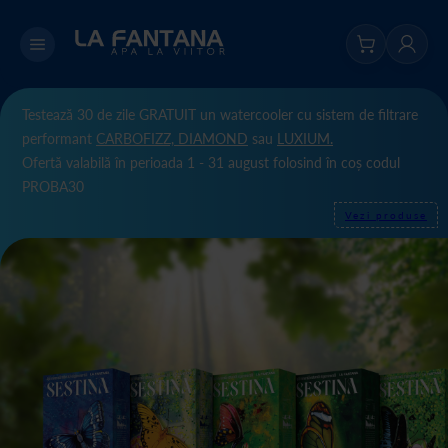
Testează 30 de zile GRATUIT un watercooler cu sistem de filtrare
performant
CARBOFIZZ,
DIAMOND
sau
LUXIUM.
Ofertă valabilă în perioada 1 - 31 august folosind în coș codul
PROBA30
Vezi produse