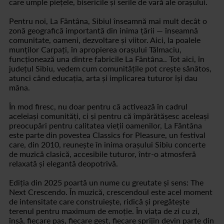
care umple piețele, bisericile și serile de vară ale orașului.
Pentru noi, La Fântâna, Sibiul înseamnă mai mult decât o
zonă geografică importantă din inima țării — înseamnă
comunitate, oameni, dezvoltare și viitor. Aici, la poalele
munților Carpați, în apropierea orașului Tălmaciu,
funcționează una dintre fabricile La Fântâna.. Tot aici, în
județul Sibiu, vedem cum comunitățile pot crește sănătos,
atunci când educația, arta și implicarea tuturor își dau
mâna.
În mod firesc, nu doar pentru că activează în cadrul
aceleiași comunități, ci și pentru că împărătășesc aceleași
preocupări pentru calitatea vieții oamenilor, La Fântâna
este parte din povestea Classics for Pleasure, un festival
care, din 2010, reunește în inima orașului Sibiu concerte
de muzică clasică, accesibile tuturor, într-o atmosferă
relaxată și elegantă deopotrivă.
Ediția din 2025 poartă un nume cu greutate și sens: The
Next Crescendo. În muzică, crescendoul este acel moment
de intensitate care construiește, ridică și pregătește
terenul pentru maximum de emoție. În viața de zi cu zi,
însă, fiecare pas, fiecare gest, fiecare sprijin devin parte din