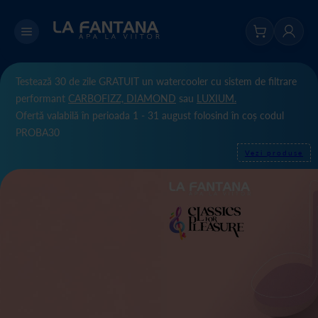
Testează 30 de zile GRATUIT un watercooler cu sistem de filtrare
performant
CARBOFIZZ,
DIAMOND
sau
LUXIUM.
Ofertă valabilă în perioada 1 - 31 august folosind în coș codul
PROBA30
Vezi produse