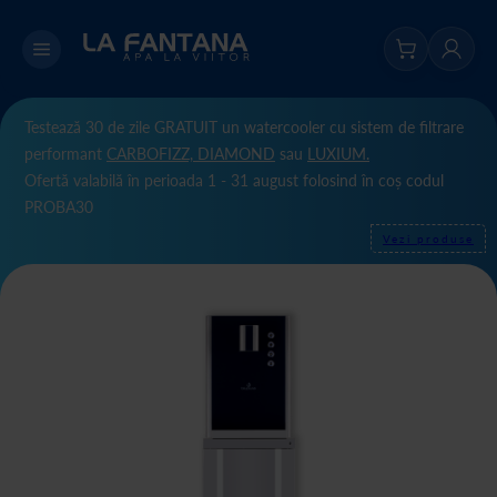
Testează 30 de zile GRATUIT un watercooler cu sistem de filtrare
performant
CARBOFIZZ,
DIAMOND
sau
LUXIUM.
Ofertă valabilă în perioada 1 - 31 august folosind în coș codul
PROBA30
Vezi produse