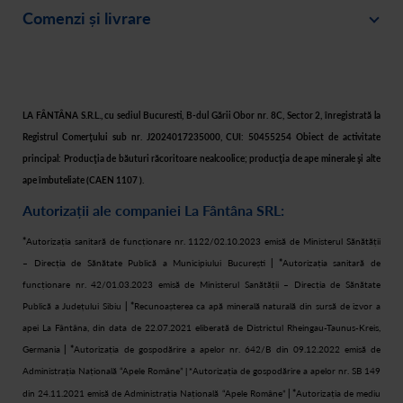
Comenzi și livrare
Creează-ți cont
Recomandă un prieten
Plată
Istoric comenzi
Responsabilitate socială
Livrare
Asistență
Filtre apă acasă
LA FÂNTÂNA S.R.L., cu sediul Bucuresti, B-dul Gării Obor nr. 8C, Sector 2, înregistrată la
Retur
Registrul Comerţului sub nr. J2024017235000, CUI: 50455254 Obiect de activitate
Cum cumpăr
principal: Producţia de băuturi răcoritoare nealcoolice; producţia de ape minerale şi alte
ape îmbuteliate (CAEN 1107 ).
Autorizații ale companiei La Fântâna SRL:
*
Autorizația sanitară de funcționare nr. 1122/02.10.2023 emisă de Ministerul Sănătății
– Direcția de Sănătate Publică a Municipiului București
| *
Autorizația sanitară de
funcționare nr. 42/01.03.2023 emisă de Ministerul Sanătății – Direcția de Sănătate
Publică a Județului Sibiu
| *
Recunoașterea ca apă minerală naturală din sursă de izvor a
apei La Fântâna, din data de 22.07.2021 eliberată de Districtul Rheingau-Taunus-Kreis,
Germania
| *
Autorizația de gospodărire a apelor nr. 642/B din 09.12.2022 emisă de
Administrația Națională “Apele Române”
Autorizația de gospodărire a apelor nr. SB 149
| *
din 24.11.2021 emisă de Administrația Națională “Apele Române”
| *
Autorizația de mediu