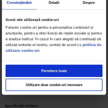
Consimțământ
Detalii
Despre
Tehnologie de răcire uscată
Acest site utilizează cookie-uri
Asigură în toate situațiile temperatura corespunzătoare pentru
Folosim cookie-uri pentru a personaliza conținutul și
confort.
anunțurile, pentru a oferi funcții de rețele sociale și pentru
Funcția de economisire a energiei
a analiza traficul. În cazul în care alegeți să continuați să
utilizați website-ul nostru, sunteți de acord cu
politica de
Reduce consumul de energie cu 75% și ajută la eficiența în
utilizare cookie-uri
.
utilizare – se activeaza mecanic prin butonul P4, odată activată
funcția, compresorul încetinește activarea; acesta funcționând 30
minute la fiecare 8 ore.
Permitere toate
Portion Control
Permite personalizarea cantităților pentru un serviciu rapid și
Utilizare doar cookie-uri necesare
convenabil, pentru o utilizare cât mai comodă.
Specificații tehnice