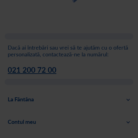
Dacă ai întrebări sau vrei să te ajutăm cu o ofertă
personalizată, contactează-ne la numărul:
021 200 72 00
La Fântâna
Blog
Contul meu
Despre noi
Intră în cont
Cariere