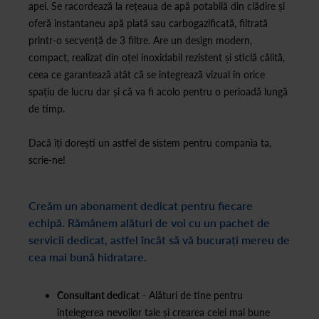
apei. Se racordează la rețeaua de apă potabilă din clădire și
oferă instantaneu apă plată sau carbogazificată, filtrată
printr-o secvență de 3 filtre. Are un design modern,
compact, realizat din oțel inoxidabil rezistent și sticlă călită,
ceea ce garantează atât că se integrează vizual în orice
spațiu de lucru dar și că va fi acolo pentru o perioadă lungă
de timp.
Dacă îți dorești un astfel de sistem pentru compania ta,
scrie-ne!
Creăm un abonament dedicat pentru fiecare
echipă. Rămânem alături de voi cu un pachet de
servicii dedicat, astfel încât să vă bucurați mereu de
cea mai bună hidratare.
Consultant dedicat
- Alături de tine pentru
înțelegerea nevoilor tale și crearea celei mai bune