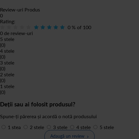
Review-uri Produs
0
Rating:
0
% of
100
0 de review-uri
5 stele
(0)
4 stele
(0)
3 stele
(0)
2 stele
(0)
1 stele
(0)
Deții sau ai folosit produsul?
Spune-ți părerea și acordă o notă produsului
1 stea
2 stele
3 stele
4 stele
5 stele
Adaugă un review