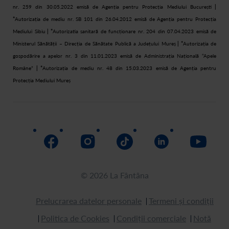
nr. 259 din 30.05.2022 emisă de Agenția pentru Protecția Mediului București
|
*
Autorizația de mediu nr. SB 101 din 26.04.2012 emisă de Agenția pentru Protecția
Mediului Sibiu
| *
Autorizatia sanitară de funcționare nr. 204 din 07.04.2023 emisă de
Ministerul Sănătății – Direcția de Sănătate Publică a Județului Mureș
| *
Autorizația de
gospodărire a apelor nr. 3 din 11.01.2023 emisă de Administrația Națională “Apele
Române”
| *
Autorizația de mediu nr. 48 din 15.03.2023 emisă de Agenția pentru
Protecția Mediului Mureș
© 2026 La Fântâna
Prelucrarea datelor personale
Termeni și condiții
Politica de Cookies
Condiții comerciale
Notă