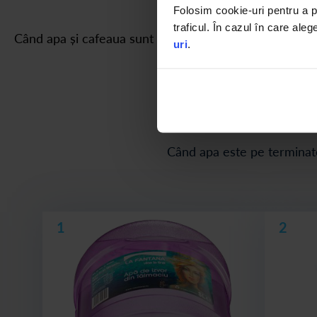
Folosim cookie-uri pentru a pe
traficul. În cazul în care aleg
Când apa și cafeaua sunt pe terminate, comanzi doar pac
uri
.
Când apa este pe terminate,
1
2