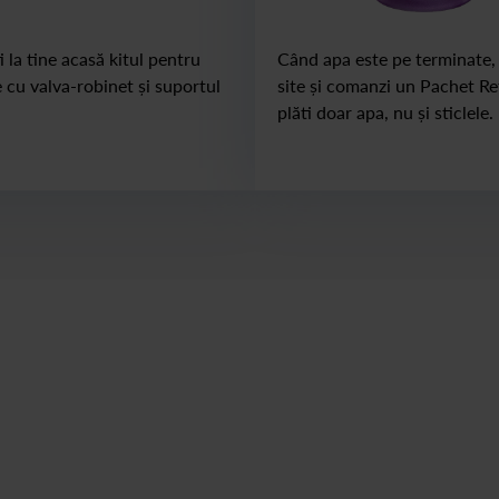
 la tine acasă kitul pentru
Când apa este pe terminate, 
e cu valva-robinet și suportul
site și comanzi un Pachet Refi
.
plăti doar apa, nu și sticlele.