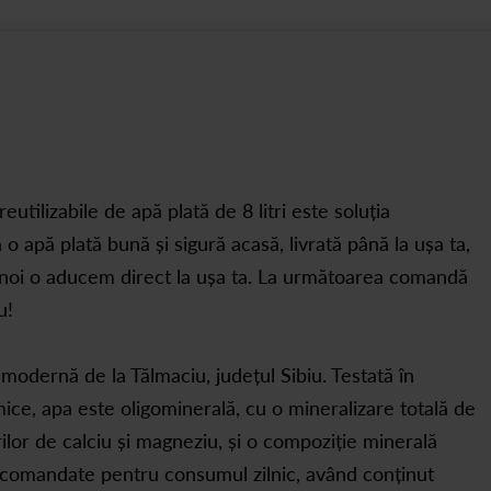
reutilizabile de apă plată de 8 litri este soluția
 apă plată bună și sigură acasă, livrată până la ușa ta,
r noi o aducem direct la ușa ta. La următoarea comandă
u!
amodernă de la Tălmaciu, județul Sibiu. Testată în
ice, apa este oligominerală, cu o mineralizare totală de
rilor de calciu și magneziu, și o compoziție minerală
 recomandate pentru consumul zilnic, având conținut