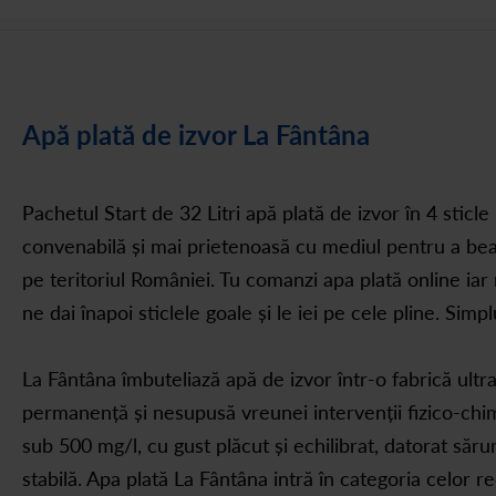
Apă plată de izvor La Fântâna
Pachetul Start de 32 Litri apă plată de izvor în 4 sticle 
convenabilă și mai prietenoasă cu mediul pentru a bea o
pe teritoriul României. Tu comanzi apa plată online ia
ne dai înapoi sticlele goale și le iei pe cele pline. Simpl
La Fântâna îmbuteliază apă de izvor într-o fabrică ultr
permanență și nesupusă vreunei intervenții fizico-chim
sub 500 mg/l, cu gust plăcut și echilibrat, datorat săru
stabilă. Apa plată La Fântâna intră în categoria celor