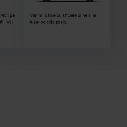
revii pe
Venim la tine cu sticlele pline și le
ll. Vei
luăm pe cele goale.