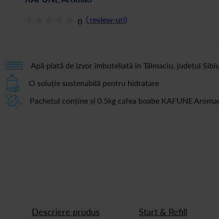
(
review-uri
)
0
Apă plată de izvor îmbuteliată în Tălmaciu, județul Sibi
O soluție sustenabilă pentru hidratare
Pachetul conține și 0.5kg cafea boabe KAFUNE Aroma
Descriere produs
Start & Refill