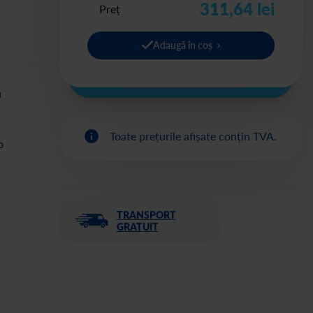
311,64 lei
Preț
Adaugă în coș
u
Toate prețurile afișate conțin TVA.
o
TRANSPORT
GRATUIT