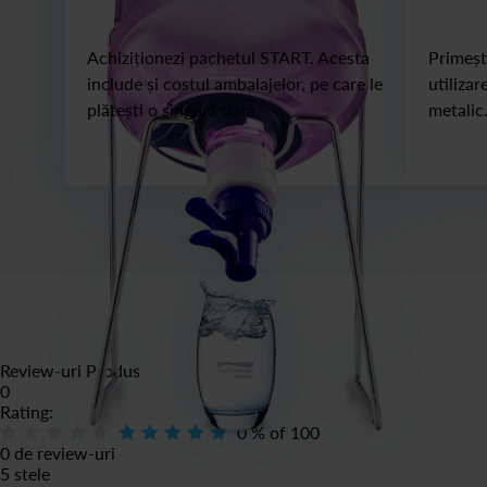
Achiziționezi pachetul START. Acesta
Primești
include și costul ambalajelor, pe care le
utilizar
plătești o singură dată.
metalic
Review-uri Produs
0
Rating:
0
% of
100
0 de review-uri
5 stele