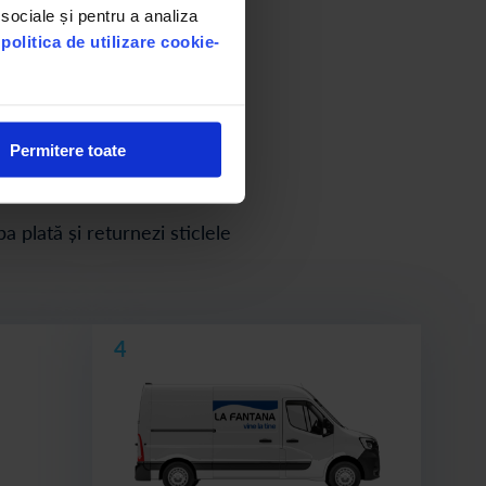
 sociale și pentru a analiza
u
politica de utilizare cookie-
și returnezi sticlele goale.
Permitere toate
 plată și returnezi sticlele
4