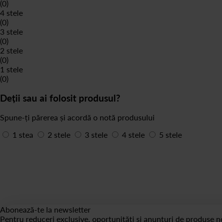
(0)
4 stele
(0)
3 stele
(0)
2 stele
(0)
1 stele
(0)
Deții sau ai folosit produsul?
Spune-ți părerea și acordă o notă produsului
1 stea
2 stele
3 stele
4 stele
5 stele
Abonează-te la newsletter
Pentru reduceri exclusive, oportunități și anunțuri de produse no