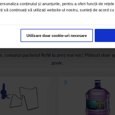
rsonaliza conținutul și anunțurile, pentru a oferi funcții de rețele
eți să continuați să utilizați website-ul nostru, sunteți de acord c
hetul Refill la preț mai mic. Plătești doar cafeaua & apa 
Utilizare doar cookie-uri necesare
Data viitoare comanzi doar pachetul Refill
 comanzi pachetul Refill la preț mai mic! Plătești doar apa
goale.
3