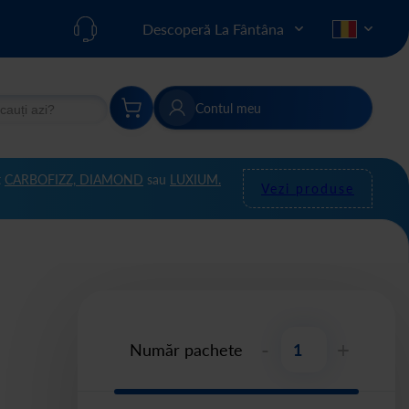
Descoperă La Fântâna
Contul meu
re
Căutare
t
CARBOFIZZ,
DIAMOND
sau
LUXIUM.
Vezi produse
-
+
Număr pachete