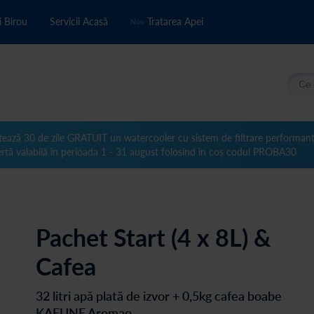
i Birou
Servicii Acasă
Tratarea Apei
Nou
Căuta
tează 30 de zile GRATUIT un watercooler cu sistem de filtrare performan
rtă valabilă în perioada 1 - 31 august folosind în coș codul PROBA30
Pachet Start (4 x 8L) &
Cafea
32 litri apă plată de izvor + 0,5kg cafea boabe
KAFUNE Aromao