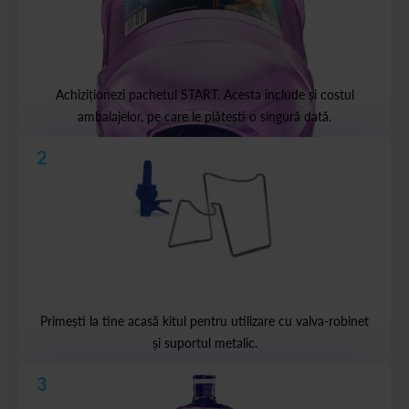
Achiziționezi pachetul START. Acesta include și costul
ambalajelor, pe care le plătești o singură dată.
2
Primești la tine acasă kitul pentru utilizare cu valva-robinet
și suportul metalic.
3