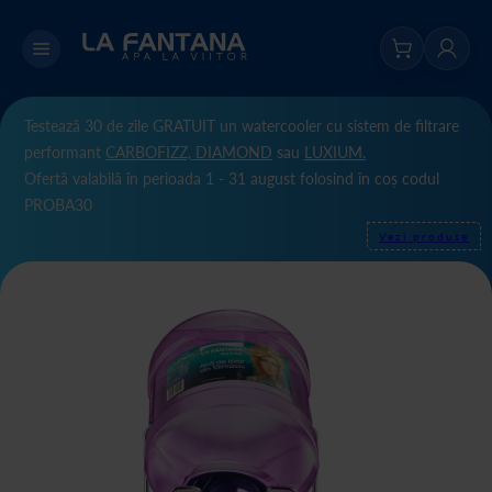
Testează 30 de zile GRATUIT un watercooler cu sistem de filtrare
performant
CARBOFIZZ,
DIAMOND
sau
LUXIUM.
Ofertă valabilă în perioada 1 - 31 august folosind în coș codul
PROBA30
Vezi produse