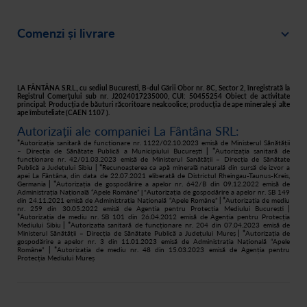
Intră în cont
Cariere
Comenzi și livrare
Creează-ți cont
Recomandă un prieten
Plată
Istoric comenzi
Responsabilitate socială
Livrare
Asistență
Filtre apă acasă
LA FÂNTÂNA S.R.L., cu sediul Bucuresti, B-dul Gării Obor nr. 8C, Sector 2, înregistrată la
Registrul Comerţului sub nr. J2024017235000, CUI: 50455254 Obiect de activitate
principal: Producţia de băuturi răcoritoare nealcoolice; producţia de ape minerale şi alte
Retur
ape îmbuteliate (CAEN 1107 ).
Autorizații ale companiei La Fântâna SRL:
Cum cumpăr
*
Autorizația sanitară de funcționare nr. 1122/02.10.2023 emisă de Ministerul Sănătății
– Direcția de Sănătate Publică a Municipiului București
| *
Autorizația sanitară de
funcționare nr. 42/01.03.2023 emisă de Ministerul Sanătății – Direcția de Sănătate
Publică a Județului Sibiu
| *
Recunoașterea ca apă minerală naturală din sursă de izvor a
apei La Fântâna, din data de 22.07.2021 eliberată de Districtul Rheingau-Taunus-Kreis,
Germania
| *
Autorizația de gospodărire a apelor nr. 642/B din 09.12.2022 emisă de
Administrația Națională “Apele Române”
Autorizația de gospodărire a apelor nr. SB 149
| *
din 24.11.2021 emisă de Administrația Națională “Apele Române”
| *
Autorizația de mediu
nr. 259 din 30.05.2022 emisă de Agenția pentru Protecția Mediului București
|
*
Autorizația de mediu nr. SB 101 din 26.04.2012 emisă de Agenția pentru Protecția
Mediului Sibiu
| *
Autorizatia sanitară de funcționare nr. 204 din 07.04.2023 emisă de
Ministerul Sănătății – Direcția de Sănătate Publică a Județului Mureș
| *
Autorizația de
gospodărire a apelor nr. 3 din 11.01.2023 emisă de Administrația Națională “Apele
Române”
| *
Autorizația de mediu nr. 48 din 15.03.2023 emisă de Agenția pentru
Protecția Mediului Mureș