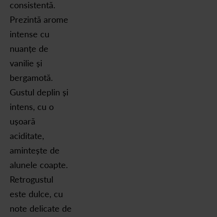
consistentă.
Prezintă arome
intense cu
nuanțe de
vanilie și
bergamotă.
Gustul deplin și
intens, cu o
ușoară
aciditate,
amintește de
alunele coapte.
Retrogustul
este dulce, cu
note delicate de