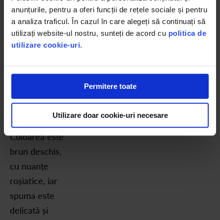
Gustul său este
anunțurile, pentru a oferi funcții de rețele sociale și pentru
bogat, cu un
a analiza traficul. În cazul în care alegeți să continuați să
corp bine
utilizați website-ul nostru, sunteți de acord cu
politica de
utilizare cookie-uri
.
definit și un
retrogust
precum o
Permitere toate
amintire
recentă,
Utilizare doar cookie-uri necesare
puternică, vie.
Culoarea este
brun deschis,
cu nuanțe
roșiatice, iar
spuma este
delicată și