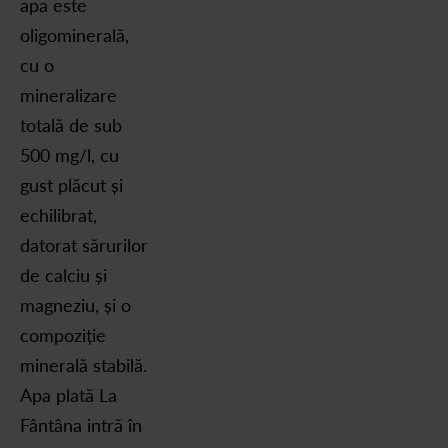
apa este
oligominerală,
cu o
mineralizare
totală de sub
500 mg/l, cu
gust plăcut și
echilibrat,
datorat sărurilor
de calciu și
magneziu, și o
compoziție
minerală stabilă.
Apa plată La
Fântâna intră în