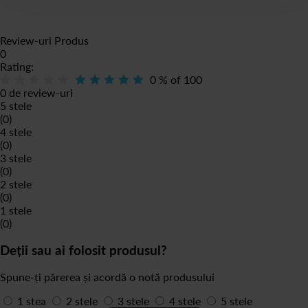
Review-uri Produs
0
Rating:
0
% of
100
0 de review-uri
5 stele
(0)
4 stele
(0)
3 stele
(0)
2 stele
(0)
1 stele
(0)
Deții sau ai folosit produsul?
Spune-ți părerea și acordă o notă produsului
1 stea
2 stele
3 stele
4 stele
5 stele