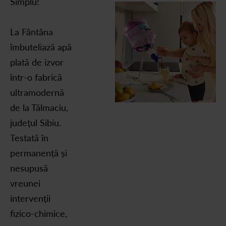
Simplu!
La Fântâna
îmbuteliază apă
plată de izvor
într-o fabrică
ultramodernă
de la Tălmaciu,
județul Sibiu.
Testată în
permanență și
nesupusă
vreunei
intervenții
fizico-chimice,