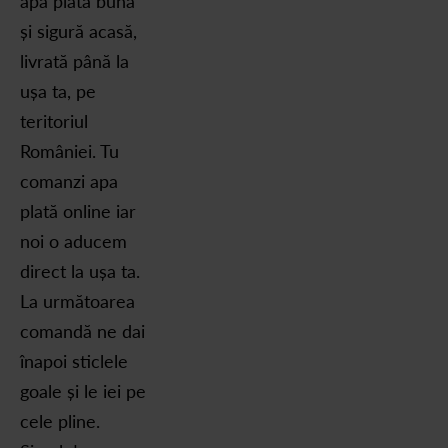
apă plată bună
și sigură acasă,
livrată până la
ușa ta, pe
teritoriul
României. Tu
comanzi apa
plată online iar
noi o aducem
direct la ușa ta.
La următoarea
comandă ne dai
înapoi sticlele
goale și le iei pe
cele pline.