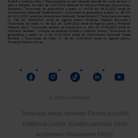
Publică a Județului Sibiu
| *
Recunoașterea ca apă minerală naturală din sursă de izvor a
apei La Fântâna, din data de 22.07.2021 eliberată de Districtul Rheingau-Taunus-Kreis,
Germania
| *
Autorizația de gospodărire a apelor nr. 642/B din 09.12.2022 emisă de
Administrația Națională “Apele Române”
Autorizația de gospodărire a apelor nr. SB 149
| *
din 24.11.2021 emisă de Administrația Națională “Apele Române”
| *
Autorizația de mediu
nr. 259 din 30.05.2022 emisă de Agenția pentru Protecția Mediului București
|
*
Autorizația de mediu nr. SB 101 din 26.04.2012 emisă de Agenția pentru Protecția
Mediului Sibiu
| *
Autorizatia sanitară de funcționare nr. 204 din 07.04.2023 emisă de
Ministerul Sănătății – Direcția de Sănătate Publică a Județului Mureș
| *
Autorizația de
gospodărire a apelor nr. 3 din 11.01.2023 emisă de Administrația Națională “Apele
Române”
| *
Autorizația de mediu nr. 48 din 15.03.2023 emisă de Agenția pentru
Protecția Mediului Mureș
© 2026 La Fântâna
Prelucrarea datelor personale
Termeni și condiții
Politica de Cookies
Condiții comerciale
Notă
de informare
Regulamente
ANPC