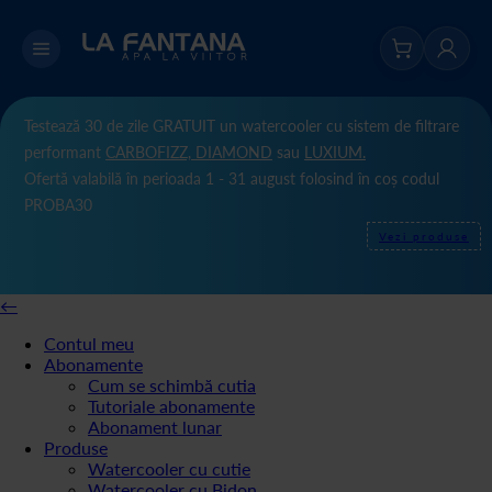
Testează 30 de zile GRATUIT un watercooler cu sistem de filtrare
performant
CARBOFIZZ,
DIAMOND
sau
LUXIUM.
Ofertă valabilă în perioada 1 - 31 august folosind în coș codul
PROBA30
Vezi produse
←
Contul meu
Abonamente
Cum se schimbă cutia
Tutoriale abonamente
Abonament lunar
Produse
Watercooler cu cutie
Watercooler cu Bidon