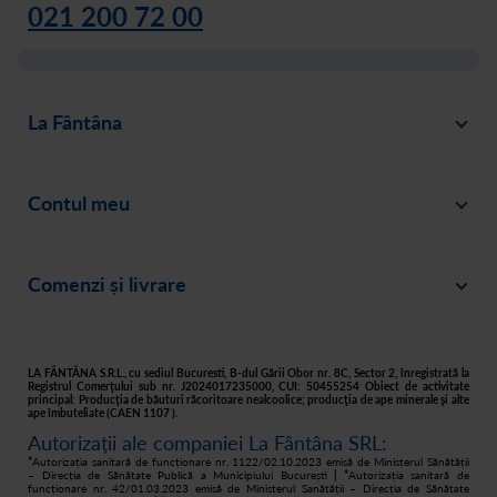
021 200 72 00
La Fântâna
Blog
Contul meu
Despre noi
Intră în cont
Cariere
Comenzi și livrare
Creează-ți cont
Recomandă un prieten
Plată
Istoric comenzi
Responsabilitate socială
Livrare
Asistență
Filtre apă acasă
LA FÂNTÂNA S.R.L., cu sediul Bucuresti, B-dul Gării Obor nr. 8C, Sector 2, înregistrată la
Registrul Comerţului sub nr. J2024017235000, CUI: 50455254 Obiect de activitate
principal: Producţia de băuturi răcoritoare nealcoolice; producţia de ape minerale şi alte
Retur
ape îmbuteliate (CAEN 1107 ).
Autorizații ale companiei La Fântâna SRL:
Cum cumpăr
*
Autorizația sanitară de funcționare nr. 1122/02.10.2023 emisă de Ministerul Sănătății
– Direcția de Sănătate Publică a Municipiului București
| *
Autorizația sanitară de
funcționare nr. 42/01.03.2023 emisă de Ministerul Sanătății – Direcția de Sănătate