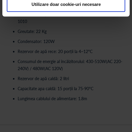
Specificații tehnice
Utilizare doar cookie-uri necesare
Dimensiuni (Lățime /Adâncime/Înălțime) mm: 340 x 340 x
1010
Greutate: 22 Kg
Condensator: 120W
Rezervor de apă rece: 20 porții la 4~12°C
Consumul de energie al încălzitorului: 430-510W(AC 220-
240V) / 480W(AC 120V)
Rezervor de apă caldă: 2 litri
Capacitate apa caldă: 15 porții la 75-90°C
Lungimea cablului de alimentare: 1.8m