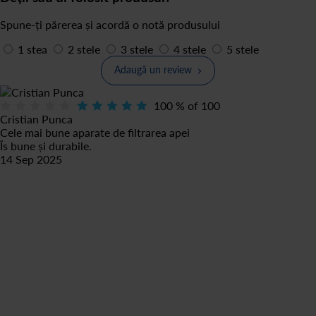
Spune-ți părerea și acordă o notă produsului
1 stea
2 stele
3 stele
4 stele
5 stele
Adaugă un review
100
% of
100
Cristian Punca
Cele mai bune aparate de filtrarea apei
Îs bune și durabile.
14 Sep 2025