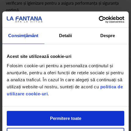
verificare și igienizare pentru a asigura performanța și siguranța
optimă.
Depunem eforturi constante pentru a menține acuratețea
informațiilor prezentate pe site și pentru a actualiza în timp real
Consimțământ
Detalii
Despre
eventualele modificări. Cu toate acestea, pot exista situații în care
anumite detalii de prezentare să difere ușor față de cele finale.
Acest site utilizează cookie-uri
Folosim cookie-uri pentru a personaliza conținutul și
anunțurile, pentru a oferi funcții de rețele sociale și pentru
a analiza traficul. În cazul în care alegeți să continuați să
utilizați website-ul nostru, sunteți de acord cu
politica de
Detalii Tehnice
utilizare cookie-uri
.
Permitere toate