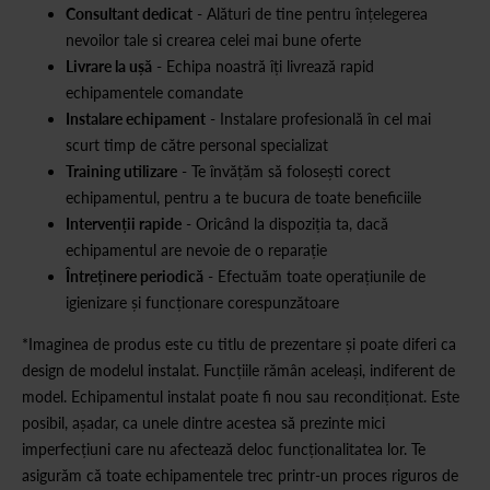
Consultant dedicat
- Alături de tine pentru înțelegerea
nevoilor tale si crearea celei mai bune oferte
Livrare la ușă
- Echipa noastră îți livrează rapid
echipamentele comandate
Instalare echipament
- Instalare profesională în cel mai
scurt timp de către personal specializat
Training utilizare
- Te învățăm să folosești corect
echipamentul, pentru a te bucura de toate beneficiile
Intervenții rapide
- Oricând la dispoziția ta, dacă
echipamentul are nevoie de o reparație
Întreținere periodică
- Efectuăm toate operațiunile de
igienizare și funcționare corespunzătoare
*Imaginea de produs este cu titlu de prezentare și poate diferi ca
design de modelul instalat. Funcțiile rămân aceleași, indiferent de
model. Echipamentul instalat poate fi nou sau recondiționat. Este
posibil, așadar, ca unele dintre acestea să prezinte mici
imperfecțiuni care nu afectează deloc funcționalitatea lor. Te
asigurăm că toate echipamentele trec printr-un proces riguros de