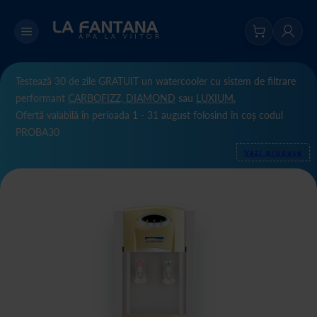
Testează 30 de zile GRATUIT un watercooler cu sistem de filtrare
performant
CARBOFIZZ,
DIAMOND
sau
LUXIUM.
Ofertă valabilă în perioada 1 - 31 august folosind în coș codul
PROBA30
Vezi produse