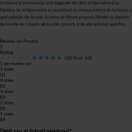
Instalarea și mentenanța sunt asigurate de către echipa tehnică La
Fântâna, iar echipamentul se racordează la reteaua internă de furnizare a
apei potabile din locație. Schema de filtrare propusă (filtrele) va depinde
de nevoile de consum ale locației, precum și de alte solicitari specifice.
Review-uri Produs
5
Rating:
100
% of
100
1 de review-uri
5 stele
(1)
4 stele
(0)
3 stele
(0)
2 stele
(0)
1 stele
(0)
Deții sau ai folosit produsul?