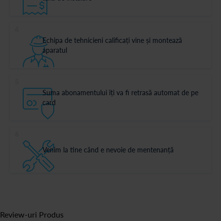
4
Echipa de tehnicieni calificați vine și montează
aparatul
5
Suma abonamentului îți va fi retrasă automat de pe
card
6
Venim la tine când e nevoie de mentenanță
Review-uri Produs