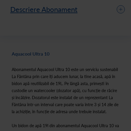
Descriere Abonament
Aquacool Ultra 10
Abonamentul Aquacool Ultra 10 este un serviciu sustenabil
La Fântâna prin care îți aducem lunar, la tine acasă, apă în
bidon apă reutilizabil de 19L. Pe lângă asta, primești în
custodie un watercooler (dozator apă), cu funcție de răcire
și încălzire. Dozatorul este instalat de un reprezentant La
Fântâna într-un interval care poate varia între 3 și 14 zile de
la achiziție, în funcție de adresa unde trebuie instalat.
Un bidon de apă 19l din abonamentul Aquacool Ultra 10 va