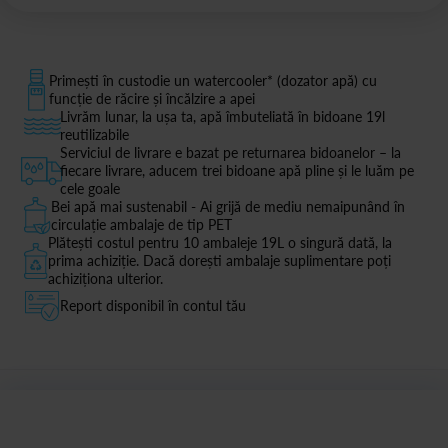
Primești în custodie un watercooler* (dozator apă) cu
funcție de răcire și încălzire a apei
Livrăm lunar, la ușa ta, apă îmbuteliată în bidoane 19l
reutilizabile
Serviciul de livrare e bazat pe returnarea bidoanelor – la
fiecare livrare, aducem trei bidoane apă pline și le luăm pe
cele goale
Bei apă mai sustenabil - Ai grijă de mediu nemaipunând în
circulație ambalaje de tip PET
Plătești costul pentru 10 ambaleje 19L o singură dată, la
prima achiziție. Dacă dorești ambalaje suplimentare poți
achiziționa ulterior.
Report disponibil în contul tău