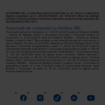
Plată
Istoric comenzi
Responsabilitate socială
Livrare
Asistență
Filtre apă acasă
LA FÂNTÂNA S.R.L., cu sediul Bucuresti, B-dul Gării Obor nr. 8C, Sector 2, înregistrată la
Registrul Comerţului sub nr. J2024017235000, CUI: 50455254 Obiect de activitate
principal: Producţia de băuturi răcoritoare nealcoolice; producţia de ape minerale şi alte
Retur
ape îmbuteliate (CAEN 1107 ).
Autorizații ale companiei La Fântâna SRL:
Cum cumpăr
*
Autorizația sanitară de funcționare nr. 1122/02.10.2023 emisă de Ministerul Sănătății
– Direcția de Sănătate Publică a Municipiului București
| *
Autorizația sanitară de
funcționare nr. 42/01.03.2023 emisă de Ministerul Sanătății – Direcția de Sănătate
Publică a Județului Sibiu
| *
Recunoașterea ca apă minerală naturală din sursă de izvor a
apei La Fântâna, din data de 22.07.2021 eliberată de Districtul Rheingau-Taunus-Kreis,
Germania
| *
Autorizația de gospodărire a apelor nr. 642/B din 09.12.2022 emisă de
Administrația Națională “Apele Române”
Autorizația de gospodărire a apelor nr. SB 149
| *
din 24.11.2021 emisă de Administrația Națională “Apele Române”
| *
Autorizația de mediu
nr. 259 din 30.05.2022 emisă de Agenția pentru Protecția Mediului București
|
*
Autorizația de mediu nr. SB 101 din 26.04.2012 emisă de Agenția pentru Protecția
Mediului Sibiu
| *
Autorizatia sanitară de funcționare nr. 204 din 07.04.2023 emisă de
Ministerul Sănătății – Direcția de Sănătate Publică a Județului Mureș
| *
Autorizația de
gospodărire a apelor nr. 3 din 11.01.2023 emisă de Administrația Națională “Apele
Române”
| *
Autorizația de mediu nr. 48 din 15.03.2023 emisă de Agenția pentru
Protecția Mediului Mureș