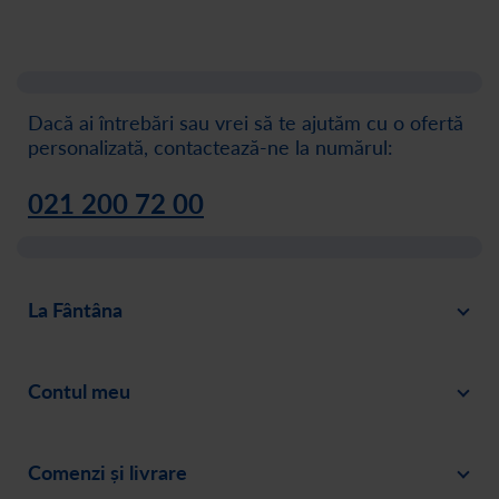
Dacă ai întrebări sau vrei să te ajutăm cu o ofertă
personalizată, contactează-ne la numărul:
021 200 72 00
La Fântâna
Blog
Contul meu
Despre noi
Intră în cont
Cariere
Comenzi și livrare
Creează-ți cont
Recomandă un prieten