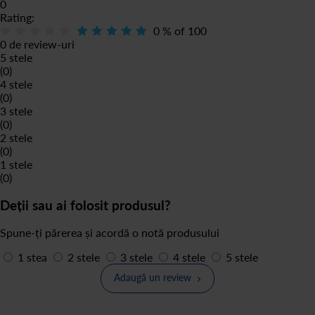
0
Rating:
0
% of
100
0 de review-uri
5 stele
(0)
4 stele
(0)
3 stele
(0)
2 stele
(0)
1 stele
(0)
Deții sau ai folosit produsul?
Spune-ți părerea și acordă o notă produsului
1 stea
2 stele
3 stele
4 stele
5 stele
Adaugă un review