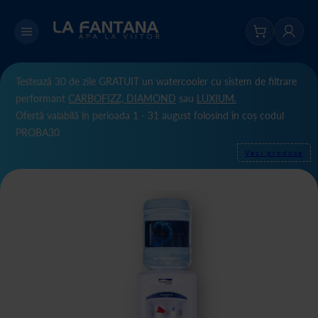
Testează 30 de zile GRATUIT un watercooler cu sistem de filtrare
performant
CARBOFIZZ,
DIAMOND
sau
LUXIUM.
Ofertă valabilă în perioada 1 - 31 august folosind în coș codul
PROBA30
Vezi produse