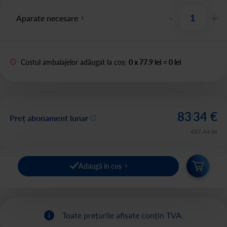
-
+
Aparate necesare
Costul ambalajelor adăugat la coș:
0
x
77.9 lei
=
0
lei
83
34
€
,
Preț abonament lunar
437
,
44
lei
Adaugă în coș
Toate prețurile afișate conțin TVA.