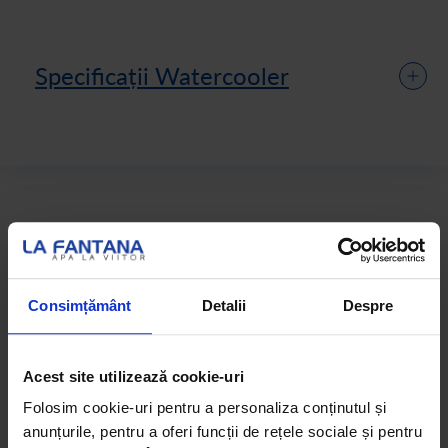
Specificații Watercooler
Specificații tehnice:
Dotări: Sondă de răcire Inside-Out/Tehnologie
Consimțământ
Detalii
Despre
eficientă dovedită
Dimensiuni aproximative (pot diferi în funcție de
model): 33 (L) x 35 (A) x 105 (I)
Opțiuni dispersie apă: fierbinte și rece
Acest site utilizează cookie-uri
Tip Amplasare : Pe podea
Folosim cookie-uri pentru a personaliza conținutul și
anunțurile, pentru a oferi funcții de rețele sociale și pentru