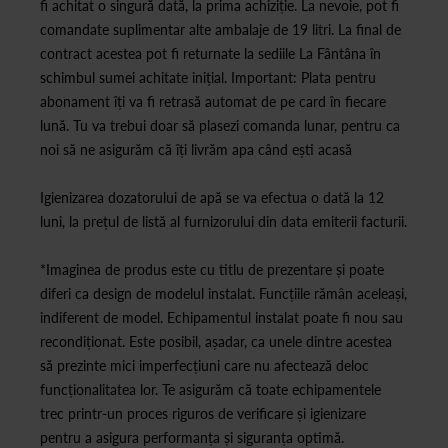
fi achitat o singură dată, la prima achiziție. La nevoie, pot fi
comandate suplimentar alte ambalaje de 19 litri. La final de
contract acestea pot fi returnate la sediile La Fântâna în
schimbul sumei achitate inițial. Important: Plata pentru
abonament îți va fi retrasă automat de pe card în fiecare
lună. Tu va trebui doar să plasezi comanda lunar, pentru ca
noi să ne asigurăm că îți livrăm apa când ești acasă
Igienizarea dozatorului de apă se va efectua o dată la 12
luni, la prețul de listă al furnizorului din data emiterii facturii.
*Imaginea de produs este cu titlu de prezentare și poate
diferi ca design de modelul instalat. Funcțiile rămân aceleași,
indiferent de model. Echipamentul instalat poate fi nou sau
recondiționat. Este posibil, așadar, ca unele dintre acestea
să prezinte mici imperfecțiuni care nu afectează deloc
funcționalitatea lor. Te asigurăm că toate echipamentele
trec printr-un proces riguros de verificare și igienizare
pentru a asigura performanța și siguranța optimă.