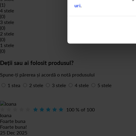
(1)
uri
.
4 stele
(0)
3 stele
(0)
2 stele
(0)
1 stele
(0)
Deții sau ai folosit produsul?
Spune-ți părerea și acordă o notă produsului
1 stea
2 stele
3 stele
4 stele
5 stele
100
% of
100
Ioana
Foarte buna
Foarte buna!
25 Dec 2025