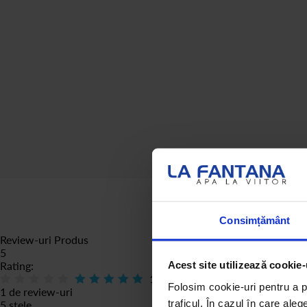
Consimțământ
Review-uri Produs
5
Acest site utilizează cookie-
Rating:
100
% of
100
Folosim cookie-uri pentru a pe
1 de review-uri
traficul. În cazul în care aleg
5 stele