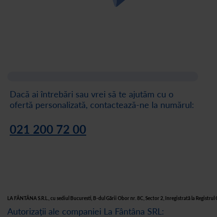
Dacă ai întrebări sau vrei să te ajutăm cu o
ofertă personalizată, contactează-ne la numărul:
021 200 72 00
LA FÂNTÂNA S.R.L., cu sediul Bucuresti, B-dul Gării Obor nr. 8C, Sector 2, înregistrată la Regist
Autorizații ale companiei La Fântâna SRL: