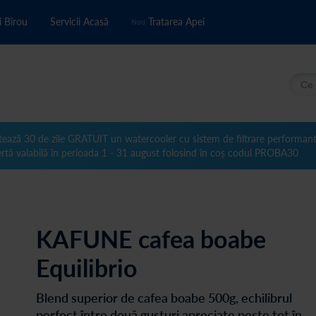
i Birou
Servicii Acasă
Tratarea Apei
Nou
Căuta
tează 30 de zile GRATUIT un watercooler cu sistem de filtrare performan
rtă valabilă în perioada 1 - 31 august folosind în coș codul PROBA30
KAFUNE cafea boabe
Equilibrio
Blend superior de cafea boabe 500g, echilibrul
perfect între două gusturi apreciate peste tot în