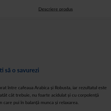
Descriere produs
ti să o savurezi
at între cafeaua Arabica și Robusta, iar rezultatul este
tât cât trebuie, nu foarte acidulat și cu corpolență
în care pui în balanță munca și relaxarea.