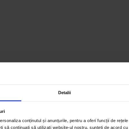
Detalii
uri
rsonaliza conținutul și anunțurile, pentru a oferi funcții de rețele
eți să continuați să utilizați website-ul nostru, sunteți de acord c