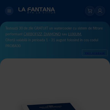
Testează 30 de zile GRATUIT un watercooler cu sistem de filtrare
performant
CARBOFIZZ,
DIAMOND
sau
LUXIUM.
Ofertă valabilă în perioada 1 - 31 august folosind în coș codul
PROBA30
Vezi produse