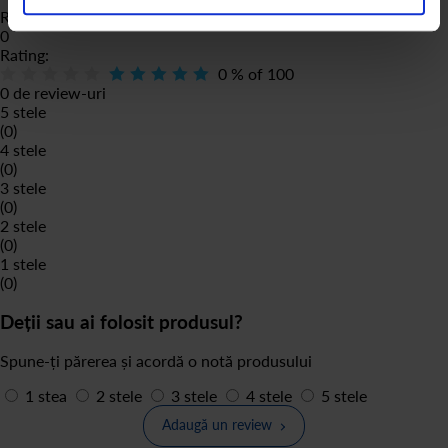
Review-uri Produs
0
Rating:
0
% of
100
0 de review-uri
5 stele
(0)
4 stele
(0)
3 stele
(0)
2 stele
(0)
1 stele
(0)
Deții sau ai folosit produsul?
Spune-ți părerea și acordă o notă produsului
1 stea
2 stele
3 stele
4 stele
5 stele
Adaugă un review