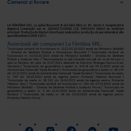
Comenzi și livrare
Creează-ți cont
Recomandă un prieten
Plată
Istoric comenzi
Responsabilitate socială
Livrare
Asistență
Filtre apă acasă
LA FÂNTÂNA S.R.L., cu sediul Bucuresti, B-dul Gării Obor nr. 8C, Sector 2, înregistrată la
Registrul Comerţului sub nr. J2024017235000, CUI: 50455254 Obiect de activitate
principal: Producţia de băuturi răcoritoare nealcoolice; producţia de ape minerale şi alte
Retur
ape îmbuteliate (CAEN 1107 ).
Autorizații ale companiei La Fântâna SRL:
Cum cumpăr
*
Autorizația sanitară de funcționare nr. 1122/02.10.2023 emisă de Ministerul Sănătății
– Direcția de Sănătate Publică a Municipiului București
| *
Autorizația sanitară de
funcționare nr. 42/01.03.2023 emisă de Ministerul Sanătății – Direcția de Sănătate
Publică a Județului Sibiu
| *
Recunoașterea ca apă minerală naturală din sursă de izvor a
apei La Fântâna, din data de 22.07.2021 eliberată de Districtul Rheingau-Taunus-Kreis,
Germania
| *
Autorizația de gospodărire a apelor nr. 642/B din 09.12.2022 emisă de
Administrația Națională “Apele Române”
Autorizația de gospodărire a apelor nr. SB 149
| *
din 24.11.2021 emisă de Administrația Națională “Apele Române”
| *
Autorizația de mediu
nr. 259 din 30.05.2022 emisă de Agenția pentru Protecția Mediului București
|
*
Autorizația de mediu nr. SB 101 din 26.04.2012 emisă de Agenția pentru Protecția
Mediului Sibiu
| *
Autorizatia sanitară de funcționare nr. 204 din 07.04.2023 emisă de
Ministerul Sănătății – Direcția de Sănătate Publică a Județului Mureș
| *
Autorizația de
gospodărire a apelor nr. 3 din 11.01.2023 emisă de Administrația Națională “Apele
Române”
| *
Autorizația de mediu nr. 48 din 15.03.2023 emisă de Agenția pentru
Protecția Mediului Mureș