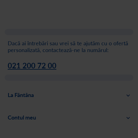
Dacă ai întrebări sau vrei să te ajutăm cu o ofertă
personalizată, contactează-ne la numărul:
021 200 72 00
La Fântâna
Blog
Contul meu
Despre noi
Intră în cont
Cariere