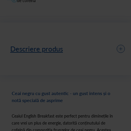
de cofeină
Descriere produs
Ceai negru cu gust autentic - un gust intens și o
notă specială de asprime
Ceaiul English Breakfast este perfect pentru diminețile în
care vrei un plus de energie, datorită conținutului de
cofeină din compoziția frunzelor de ceai negru. Acestea