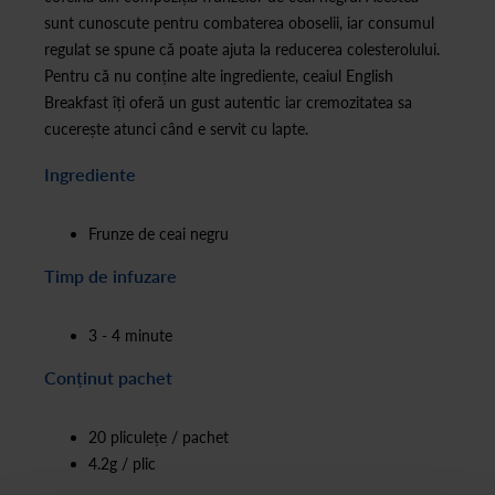
sunt cunoscute pentru combaterea oboselii, iar consumul
regulat se spune că poate ajuta la reducerea colesterolului.
Pentru că nu conține alte ingrediente, ceaiul English
Breakfast îți oferă un gust autentic iar cremozitatea sa
cucerește atunci când e servit cu lapte.
Ingrediente
Frunze de ceai negru
Timp de infuzare
3 - 4 minute
Conținut pachet
20 pliculețe / pachet
4.2g / plic