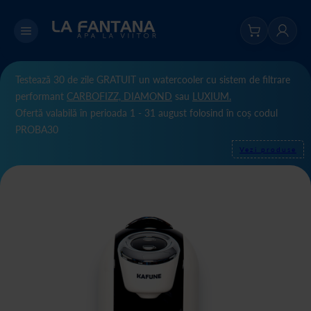
Testează 30 de zile GRATUIT un watercooler cu sistem de filtrare
performant
CARBOFIZZ,
DIAMOND
sau
LUXIUM.
Ofertă valabilă în perioada 1 - 31 august folosind în coș codul
PROBA30
Vezi produse