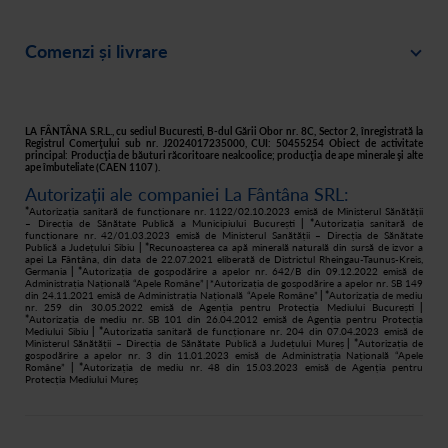
Intră în cont
Cariere
Comenzi și livrare
Creează-ți cont
Recomandă un prieten
Plată
Istoric comenzi
Responsabilitate socială
Livrare
Asistență
Filtre apă acasă
LA FÂNTÂNA S.R.L., cu sediul Bucuresti, B-dul Gării Obor nr. 8C, Sector 2, înregistrată la
Registrul Comerţului sub nr. J2024017235000, CUI: 50455254 Obiect de activitate
principal: Producţia de băuturi răcoritoare nealcoolice; producţia de ape minerale şi alte
Retur
ape îmbuteliate (CAEN 1107 ).
Autorizații ale companiei La Fântâna SRL:
Cum cumpăr
*
Autorizația sanitară de funcționare nr. 1122/02.10.2023 emisă de Ministerul Sănătății
– Direcția de Sănătate Publică a Municipiului București
| *
Autorizația sanitară de
funcționare nr. 42/01.03.2023 emisă de Ministerul Sanătății – Direcția de Sănătate
Publică a Județului Sibiu
| *
Recunoașterea ca apă minerală naturală din sursă de izvor a
apei La Fântâna, din data de 22.07.2021 eliberată de Districtul Rheingau-Taunus-Kreis,
Germania
| *
Autorizația de gospodărire a apelor nr. 642/B din 09.12.2022 emisă de
Administrația Națională “Apele Române”
Autorizația de gospodărire a apelor nr. SB 149
| *
din 24.11.2021 emisă de Administrația Națională “Apele Române”
| *
Autorizația de mediu
nr. 259 din 30.05.2022 emisă de Agenția pentru Protecția Mediului București
|
*
Autorizația de mediu nr. SB 101 din 26.04.2012 emisă de Agenția pentru Protecția
Mediului Sibiu
| *
Autorizatia sanitară de funcționare nr. 204 din 07.04.2023 emisă de
Ministerul Sănătății – Direcția de Sănătate Publică a Județului Mureș
| *
Autorizația de
gospodărire a apelor nr. 3 din 11.01.2023 emisă de Administrația Națională “Apele
Române”
| *
Autorizația de mediu nr. 48 din 15.03.2023 emisă de Agenția pentru
Protecția Mediului Mureș