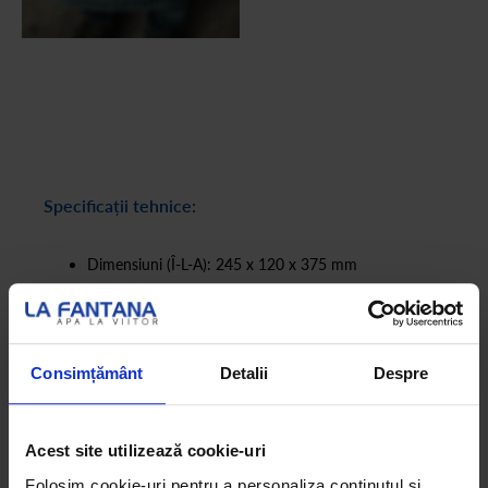
Specificații tehnice:
Dimensiuni (Î-L-A): 245 x 120 x 375 mm
Greutate: 3.9 kg
Consum energie electrică: 1050 W
Alimentare cu energie: 230 V/50 Hz
Rezervor apă: 0.6 lt
Consimțământ
Detalii
Despre
Tip espressor: cu capsule compatibile Lavazza Blue
(LB)
Tip cafea: espresso scurt și lung
Acest site utilizează cookie-uri
Presiune pompă: 15 bar
Folosim cookie-uri pentru a personaliza conținutul și