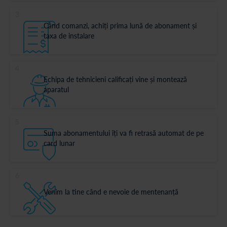
3
Când comanzi, achiți prima lună de abonament și
taxa de instalare
4
Echipa de tehnicieni calificați vine și montează
aparatul
5
Suma abonamentului îți va fi retrasă automat de pe
card lunar
6
Venim la tine când e nevoie de mentenanță