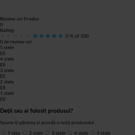
Review-uri Produs
0
Rating:
0
% of
100
0 de review-uri
5 stele
(0)
4 stele
(0)
3 stele
(0)
2 stele
(0)
1 stele
(0)
Deții sau ai folosit produsul?
Spune-ți părerea și acordă o notă produsului
1 stea
2 stele
3 stele
4 stele
5 stele