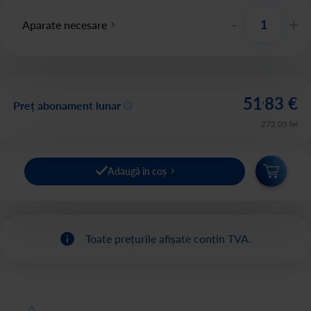
-
+
Aparate necesare
51
83
€
,
Preț abonament lunar
272
,
05
lei
Adaugă în coș
Toate prețurile afișate conțin TVA.