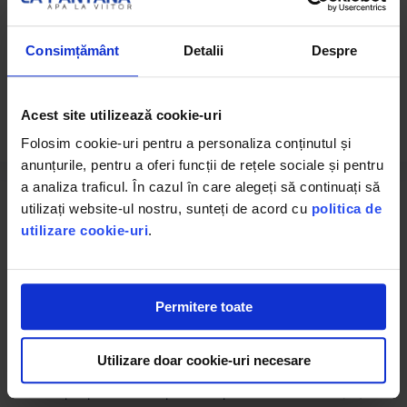
Consimțământ
Detalii
Despre
Detalii Tehnice
Acest site utilizează cookie-uri
Folosim cookie-uri pentru a personaliza conținutul și
anunțurile, pentru a oferi funcții de rețele sociale și pentru
a analiza traficul. În cazul în care alegeți să continuați să
utilizați website-ul nostru, sunteți de acord cu
politica de
Dimensiuni
utilizare cookie-uri
.
Dimensiuni (cm)
: 16.5 (L) × 29.5 (A) × 35.6 (Î)
Greutate netă:
4.4 kg
Permitere toate
Consum energie electrică: 1455 W
Alimentare cu energie: 220-240 V/50 Hz
Utilizare doar cookie-uri necesare
Rezervor apă: 0.9 lt
Tip espressor: cu capsule compatibile Lavazza Blue (LB)