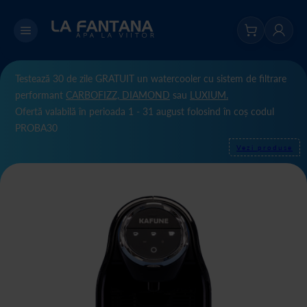
Testează 30 de zile GRATUIT un watercooler cu sistem de filtrare
performant
CARBOFIZZ,
DIAMOND
sau
LUXIUM.
Ofertă valabilă în perioada 1 - 31 august folosind în coș codul
PROBA30
Vezi produse