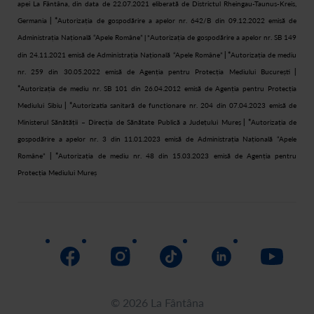
apei La Fântâna, din data de 22.07.2021 eliberată de Districtul Rheingau-Taunus-Kreis,
Germania
| *
Autorizația de gospodărire a apelor nr. 642/B din 09.12.2022 emisă de
Administrația Națională “Apele Române”
Autorizația de gospodărire a apelor nr. SB 149
| *
din 24.11.2021 emisă de Administrația Națională “Apele Române”
| *
Autorizația de mediu
nr. 259 din 30.05.2022 emisă de Agenția pentru Protecția Mediului București
|
*
Autorizația de mediu nr. SB 101 din 26.04.2012 emisă de Agenția pentru Protecția
Mediului Sibiu
| *
Autorizatia sanitară de funcționare nr. 204 din 07.04.2023 emisă de
Ministerul Sănătății – Direcția de Sănătate Publică a Județului Mureș
| *
Autorizația de
gospodărire a apelor nr. 3 din 11.01.2023 emisă de Administrația Națională “Apele
Române”
| *
Autorizația de mediu nr. 48 din 15.03.2023 emisă de Agenția pentru
Protecția Mediului Mureș
© 2026 La Fântâna