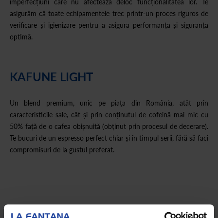
imperfecțiuni care nu afectează deloc funcționalitatea lor. Te
asigurăm că toate echipamentele trec printr-un proces riguros de
verificare și igienizare pentru a asigura performanța și siguranța
optimă.
KAFUNE LIGHT
Un blend premium, unic pe piața din România, atât prin
caracteristicile sale, cât și prin conținutul de cofeină mai mic cu
50% față de o cafea obișnuită (obținut prin procesul de decerare).
Te bucuri de un espresso perfect chiar și în timpul serii, fără să faci
compromisuri de la gustul preferat.