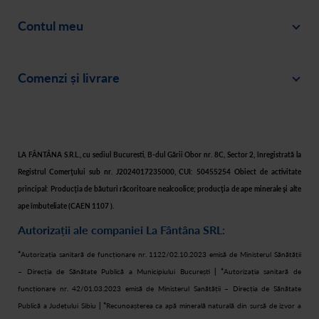
Blog
Contul meu
Despre noi
Intră în cont
Cariere
Comenzi și livrare
Creează-ți cont
Recomandă un prieten
Plată
Istoric comenzi
Responsabilitate socială
Livrare
Asistență
Filtre apă acasă
LA FÂNTÂNA S.R.L., cu sediul Bucuresti, B-dul Gării Obor nr. 8C, Sector 2, înregistrată la
Retur
Registrul Comerţului sub nr. J2024017235000, CUI: 50455254 Obiect de activitate
Cum cumpăr
principal: Producţia de băuturi răcoritoare nealcoolice; producţia de ape minerale şi alte
ape îmbuteliate (CAEN 1107 ).
Autorizații ale companiei La Fântâna SRL:
*
Autorizația sanitară de funcționare nr. 1122/02.10.2023 emisă de Ministerul Sănătății
– Direcția de Sănătate Publică a Municipiului București
| *
Autorizația sanitară de
funcționare nr. 42/01.03.2023 emisă de Ministerul Sanătății – Direcția de Sănătate
Publică a Județului Sibiu
| *
Recunoașterea ca apă minerală naturală din sursă de izvor a