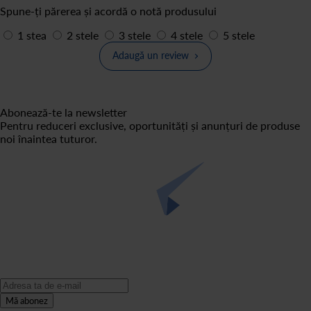
Spune-ți părerea și acordă o notă produsului
1 stea
2 stele
3 stele
4 stele
5 stele
Adaugă un review
Abonează-te la newsletter
Pentru reduceri exclusive, oportunități și anunțuri de produse
noi înaintea tuturor.
Mă abonez