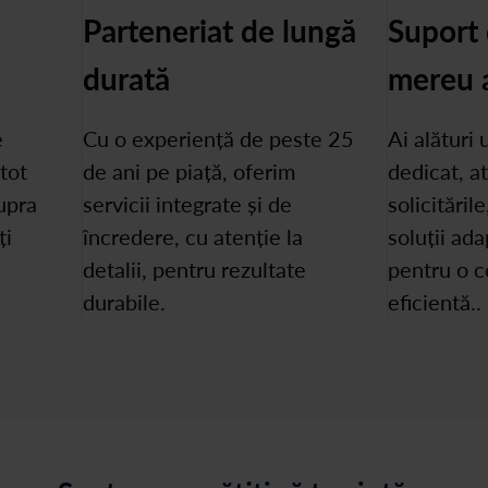
Parteneriat de lungă
Suport 
durată
mereu 
e
Cu o experiență de peste 25
Ai alături
 tot
de ani pe piață, oferim
dedicat, at
upra
servicii integrate și de
solicitările
ți
încredere, cu atenție la
soluții ada
detalii, pentru rezultate
pentru o c
durabile.
eficientă..