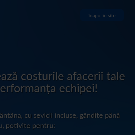
înapoi în site
ează costurile afacerii tale
performanța echipei!
Fântâna, cu sevicii incluse, gândite până
u, potivite pentru: