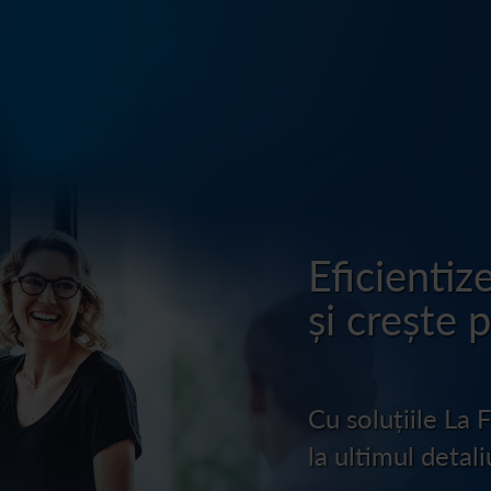
Eficientiz
și crește 
Cu soluțiile La 
la ultimul detali