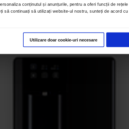
abile mari sau mici, dar și cu espressoare potrivite oricărei prefe
rsonaliza conținutul și anunțurile, pentru a oferi funcții de rețele
consum al cafelei.
eți să continuați să utilizați website-ul nostru, sunteți de acord c
Utilizare doar cookie-uri necesare