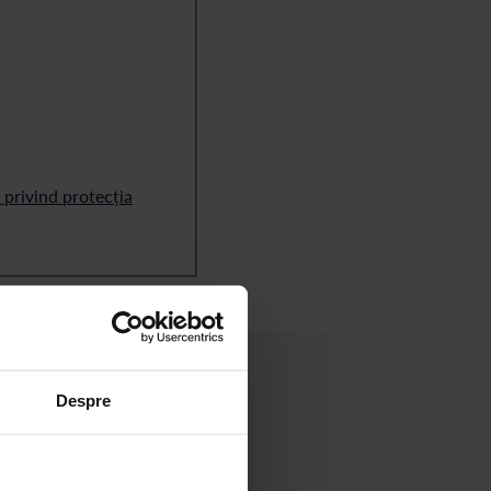
a privind protecția
Despre
 și apă îmbuteliată în