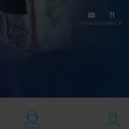
Companii
HoReCA