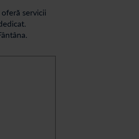
oferă servicii
dedicat.
 Fântâna.