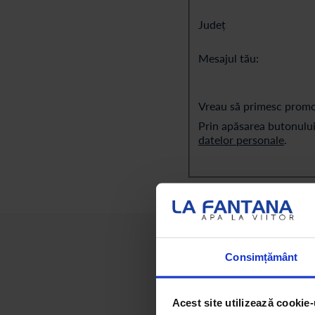
Județ
Mesajul tău:
Vreau să primesc promoți
Prin apăsarea butonului
datelor personale
.
Consimțământ
Venim la tine cu solu
Acest site utilizează cookie-