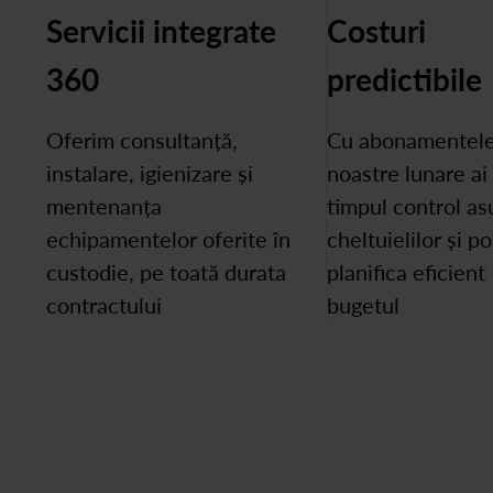
Servicii integrate
Costuri
360
predictibile
Oferim consultanță,
Cu abonamentel
instalare, igienizare și
noastre lunare ai
mentenanța
timpul control as
echipamentelor oferite în
cheltuielilor și po
custodie, pe toată durata
planifica eficient
contractului
bugetul