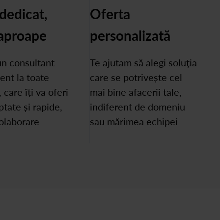
dedicat,
Oferta
aproape
personalizată
 un consultant
Te ajutam să alegi soluția
ent la toate
care se potrivește cel
, care îți va oferi
mai bine afacerii tale,
ptate și rapide,
indiferent de domeniu
olaborare
sau mărimea echipei