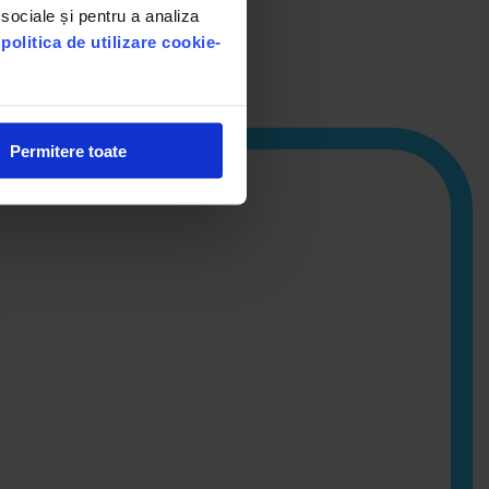
rințe sau nevoi de
 sociale și pentru a analiza
u
politica de utilizare cookie-
Permitere toate