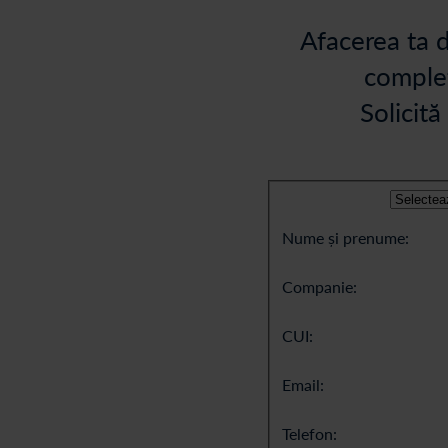
Afacerea ta d
complet
Solicită
Nume și prenume:
Companie:
CUI:
Email:
Telefon: