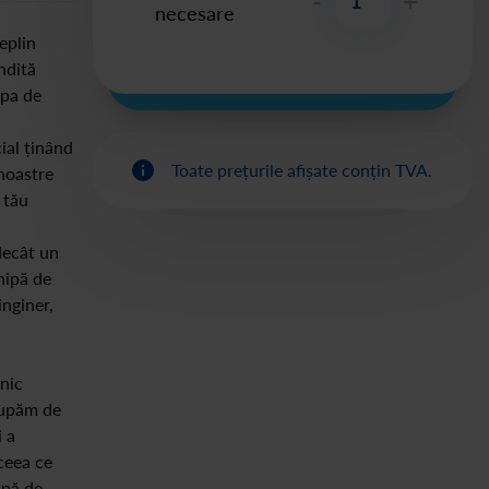
-
+
necesare
deplin
ândită
apa de
ial ținând
Toate prețurile afișate conțin TVA.
 noastre
 tău
decât un
hipă de
inginer,
nic
cupăm de
i a
ceea ce
apă de