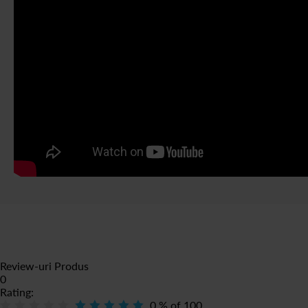
Review-uri Produs
0
Rating:
0
% of
100