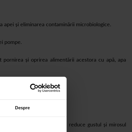
a apei și eliminarea contaminării microbiologice.
rei pompe.
pornirea și oprirea alimentării acestora cu apă, apa
 fi programat electronic.
Despre
iltrul având capacitatea de a reduce gustul și mirosul