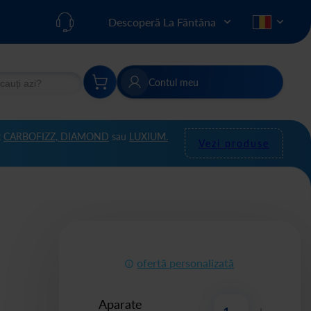
Descoperă La Fântâna
Contul meu
re
Căutare
t
CARBOFIZZ,
DIAMOND
sau
LUXIUM.
Vezi produse
ofertă personalizată
Aparate