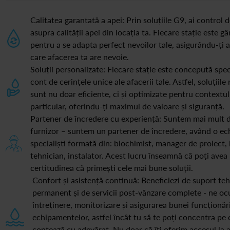
Calitatea garantată a apei: Prin soluțiile G9, ai control 
asupra calității apei din locația ta. Fiecare stație este g
pentru a se adapta perfect nevoilor tale, asigurându-ți 
care afacerea ta are nevoie.
Soluții personalizate: Fiecare stație este concepută spec
cont de cerințele unice ale afacerii tale. Astfel, soluțiile
sunt nu doar eficiente, ci și optimizate pentru contextul
particular, oferindu-ți maximul de valoare și siguranță.
Partener de încredere cu experiență: Suntem mai mult 
furnizor – suntem un partener de încredere, având o ec
specialiști formată din: biochimist, manager de proiect, 
tehnician, instalator. Acest lucru înseamnă că poți avea
certitudinea că primești cele mai bune soluții.
Confort și asistență continuă: Beneficiezi de suport teh
permanent și de servicii post-vânzare complete - ne o
întreținere, monitorizare și asigurarea bunei funcționăr
echipamentelor, astfel încât tu să te poți concentra pe 
contează cu adevărat. Nu doar că îți oferim accesul la 