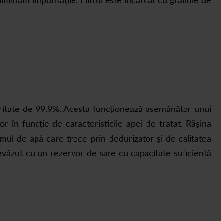
liminăm impuritățile. Filtrul este încărcat cu granule de
uritate de 99.9%. Acesta funcționează asemănător unui
or în funcție de caracteristicile apei de tratat. Rășina
mul de apă care trece prin dedurizator și de calitatea
revăzut cu un rezervor de sare cu capacitate suficientă