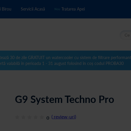
i Birou
Servicii Acasă
Tratarea Apei
Nou
Căuta
tează 30 de zile GRATUIT un watercooler cu sistem de filtrare performan
rtă valabilă în perioada 1 - 31 august folosind în coș codul PROBA30
G9 System Techno Pro
(
review-uri
)
0