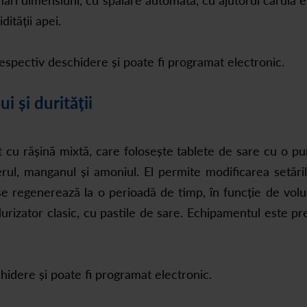
 mari dimensiuni, cu spălare automată, cu ajutorul căruia e
dității apei.
espectiv deschidere și poate fi programat electronic.
i și durității
t cu rășină mixtă, care folosește tablete de sare cu o p
erul, manganul și amoniul. El permite modificarea setăril
se regenerează la o perioadă de timp, în funcție de volu
durizator clasic, cu pastile de sare. Echipamentul este p
hidere și poate fi programat electronic.