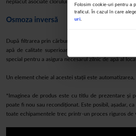
neplăcut asociate clorului.
Folosim cookie-uri pentru a pe
traficul. În cazul în care aleg
Osmoza inversă
uri
.
După filtrarea prin cărbune, apa ajunge cu ajutorul u
apă de calitate superioară, perfectă pentru uzul în 
special pentru a asigura necesarul zilnic de apă al lo
Un element cheie al acestei stații este automatizarea, r
*Imaginea de produs este cu titlu de prezentare și po
poate fi nou sau recondiționat. Este posibil, așadar, c
toate echipamentele trec printr-un proces riguros de v