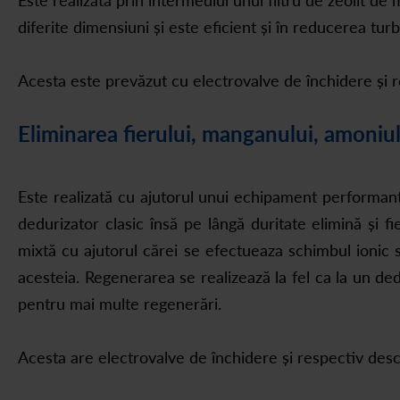
Este realizată prin intermediul unui filtru de zeolit de
diferite dimensiuni și este eficient și în reducerea turbi
Acesta este prevăzut cu electrovalve de închidere și r
Eliminarea fierului, manganului, amoniulu
Este realizată cu ajutorul unui echipament performan
dedurizator clasic însă pe lângă duritate elimină și fi
mixtă cu ajutorul cărei se efectueaza schimbul ionic 
acesteia. Regenerarea se realizează la fel ca la un de
pentru mai multe regenerări.
Acesta are electrovalve de închidere și respectiv desc