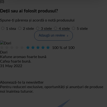
(0)
Deții sau ai folosit produsul?
Spune-ți părerea și acordă o notă produsului
1 stea
2 stele
3 stele
4 stele
5 stele
Adaugă un review
100
% of
100
Dori
Kafune aromao foarte bună
Cafea foarte bună.
31 May 2022
Abonează-te la newsletter
Pentru reduceri exclusive, oportunități și anunțuri de produse
noi înaintea tuturor.