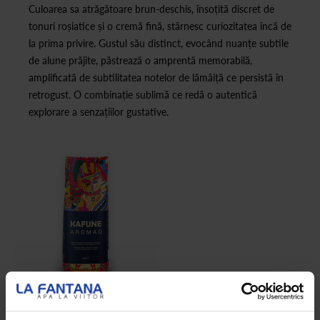
Culoarea sa atrăgătoare brun-deschis, însoțită discret de
tonuri roșiatice și o cremă fină, stârnesc curiozitatea încă de
la prima privire. Gustul său distinct, evocând nuanțe subtile
de alune prăjite, păstrează o amprentă memorabilă,
amplificată de subtilitatea notelor de lămâiță ce persistă în
retrogust. O combinație sublimă ce redă o autentică
explorare a senzațiilor gustative.