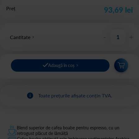
Preț
93,69 lei
-
+
Cantitate
Adaugă în coș
Toate prețurile afișate conțin TVA.
Blend superior de cafea boabe pentru espresso, cu un
retrogust plăcut de lămâiță
Cafea boabe obținută prin îmbinarea sortimentelor Arabica