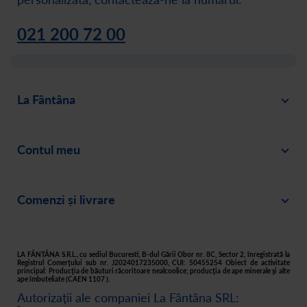
021 200 72 00
La Fântâna
Blog
Contul meu
Despre noi
Intră în cont
Cariere
Comenzi și livrare
Creează-ți cont
Recomandă un prieten
Plată
Istoric comenzi
Responsabilitate socială
Livrare
Asistență
Filtre apă acasă
LA FÂNTÂNA S.R.L., cu sediul Bucuresti, B-dul Gării Obor nr. 8C, Sector 2, înregistrată la
Registrul Comerţului sub nr. J2024017235000, CUI: 50455254 Obiect de activitate
principal: Producţia de băuturi răcoritoare nealcoolice; producţia de ape minerale şi alte
Retur
ape îmbuteliate (CAEN 1107 ).
Autorizații ale companiei La Fântâna SRL:
Cum cumpăr