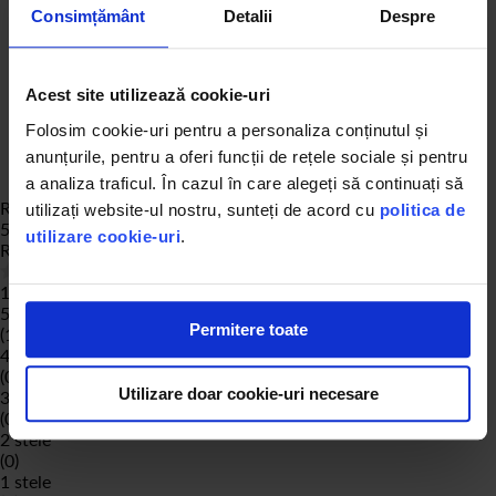
Consimțământ
Detalii
Despre
Acest site utilizează cookie-uri
Folosim cookie-uri pentru a personaliza conținutul și
anunțurile, pentru a oferi funcții de rețele sociale și pentru
a analiza traficul. În cazul în care alegeți să continuați să
Review-uri Produs
utilizați website-ul nostru, sunteți de acord cu
politica de
5
utilizare cookie-uri
.
Rating:
100
% of
100
1 de review-uri
5 stele
Permitere toate
(1)
4 stele
(0)
Utilizare doar cookie-uri necesare
3 stele
(0)
2 stele
(0)
1 stele