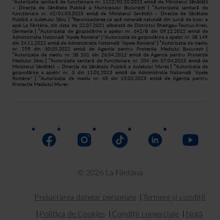
*
Autorizația sanitară de funcționare nr. 1122/02.10.2023 emisă de Ministerul Sănătății
– Direcția de Sănătate Publică a Municipiului București
| *
Autorizația sanitară de
funcționare nr. 42/01.03.2023 emisă de Ministerul Sanătății – Direcția de Sănătate
Publică a Județului Sibiu
| *
Recunoașterea ca apă minerală naturală din sursă de izvor a
apei La Fântâna, din data de 22.07.2021 eliberată de Districtul Rheingau-Taunus-Kreis,
Germania
| *
Autorizația de gospodărire a apelor nr. 642/B din 09.12.2022 emisă de
Administrația Națională “Apele Române”
Autorizația de gospodărire a apelor nr. SB 149
| *
din 24.11.2021 emisă de Administrația Națională “Apele Române”
| *
Autorizația de mediu
nr. 259 din 30.05.2022 emisă de Agenția pentru Protecția Mediului București
|
*
Autorizația de mediu nr. SB 101 din 26.04.2012 emisă de Agenția pentru Protecția
Mediului Sibiu
| *
Autorizatia sanitară de funcționare nr. 204 din 07.04.2023 emisă de
Ministerul Sănătății – Direcția de Sănătate Publică a Județului Mureș
| *
Autorizația de
gospodărire a apelor nr. 3 din 11.01.2023 emisă de Administrația Națională “Apele
Române”
| *
Autorizația de mediu nr. 48 din 15.03.2023 emisă de Agenția pentru
Protecția Mediului Mureș
© 2026 La Fântâna
Prelucrarea datelor personale
Termeni și condiții
Politica de Cookies
Condiții comerciale
Notă