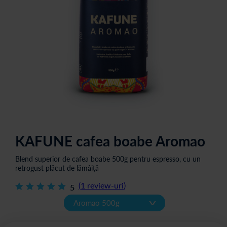
KAFUNE cafea boabe Aromao
Blend superior de cafea boabe 500g pentru espresso, cu un
retrogust plăcut de lămâiță
(
1
review-uri
)
5
v
Aromao 500g