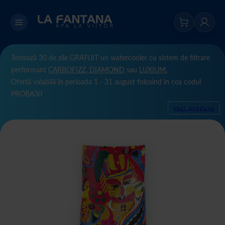
Testează 30 de zile GRATUIT un watercooler cu sistem de filtrare
performant
CARBOFIZZ,
DIAMOND
sau
LUXIUM.
Ofertă valabilă în perioada 1 - 31 august folosind în coș codul
PROBA30
Vezi produse