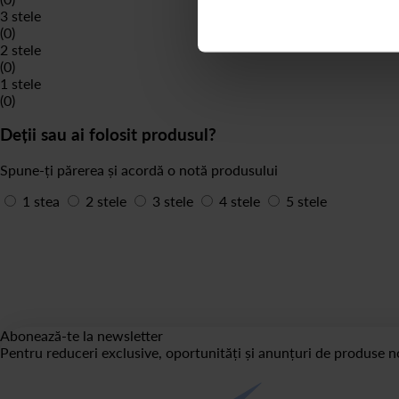
3 stele
(0)
2 stele
(0)
1 stele
(0)
Deții sau ai folosit produsul?
Spune-ți părerea și acordă o notă produsului
1 stea
2 stele
3 stele
4 stele
5 stele
Abonează-te la newsletter
Pentru reduceri exclusive, oportunități și anunțuri de produse no