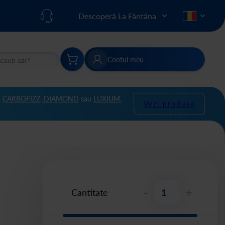
Descoperă La Fântâna
Contul meu
re
Căutare
t
CARBOFIZZ,
DIAMOND
sau
LUXIUM.
Vezi produse
-
+
Cantitate
ă