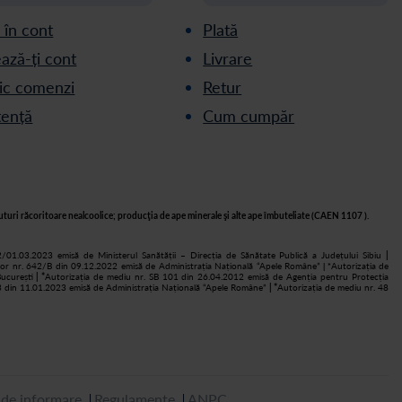
ă în cont
Plată
ază-ți cont
Livrare
ric comenzi
Retur
tență
Cum cumpăr
turi răcoritoare nealcoolice; producţia de ape minerale şi alte ape îmbuteliate (CAEN 1107 ).
2/01.03.2023 emisă de Ministerul Sanătății – Direcția de Sănătate Publică a Județului Sibiu
|
lor nr. 642/B din 09.12.2022 emisă de Administrația Națională “Apele Române”
Autorizația de
| *
ucurești
| *
Autorizația de mediu nr. SB 101 din 26.04.2012 emisă de Agenția pentru Protecția
 3 din 11.01.2023 emisă de Administrația Națională “Apele Române”
| *
Autorizația de mediu nr. 48
de informare
Regulamente
ANPC