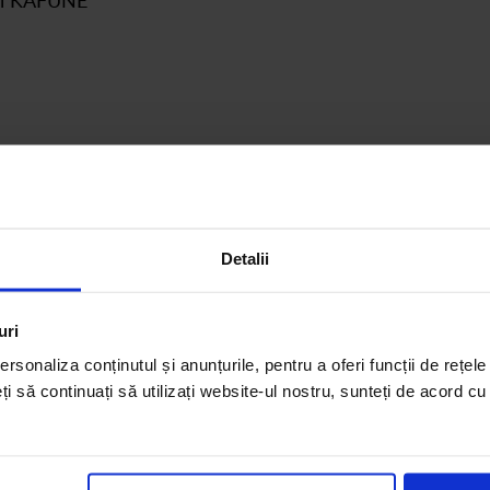
Detalii
uri
rsonaliza conținutul și anunțurile, pentru a oferi funcții de rețele
eți să continuați să utilizați website-ul nostru, sunteți de acord c