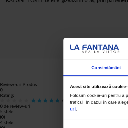
Consimțământ
Review-uri Produs
Acest site utilizează cookie-
0
Rating:
Folosim cookie-uri pentru a pe
0
% of
100
traficul. În cazul în care aleg
0 de review-uri
uri
.
5 stele
(0)
4 stele
(0)