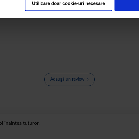
Utilizare doar cookie-uri necesare
Adaugă un review
i înaintea tuturor.