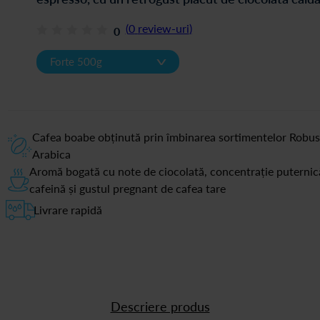
(
0
review-uri
)
0
v
Forte 500g
Cafea boabe obținută prin îmbinarea sortimentelor Robus
Arabica
Aromă bogată cu note de ciocolată, concentrație puternic
cafeină și gustul pregnant de cafea tare
Livrare rapidă
Descriere produs