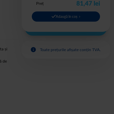
81,47 lei
Preț
Adaugă în coș
ta și
Toate prețurile afișate conțin TVA.
ă de