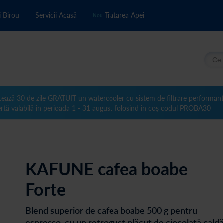
i Birou
Servicii Acasă
Tratarea Apei
Nou
Căuta
tează 30 de zile GRATUIT un watercooler cu sistem de filtrare performan
rtă valabilă în perioada 1 - 31 august folosind în coș codul PROBA30
KAFUNE cafea boabe
Forte
Blend superior de cafea boabe 500 g pentru
espresso, cu un retrogust plăcut de ciocolată cald