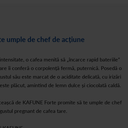
e umple de chef de acțiune
ensitate, o cafea menită să „încarce rapid bateriile”
are îi conferă o corpolență fermă, puternică. Posedă o
stul său este marcat de o aciditate delicată, cu irizări
 este plăcut, amintind de lemn dulce și ciocolată caldă.
O ceașcă de KAFUNE Forte promite să te umple de chef
 gustul pregnant de cafea tare.
rii KAFUNE