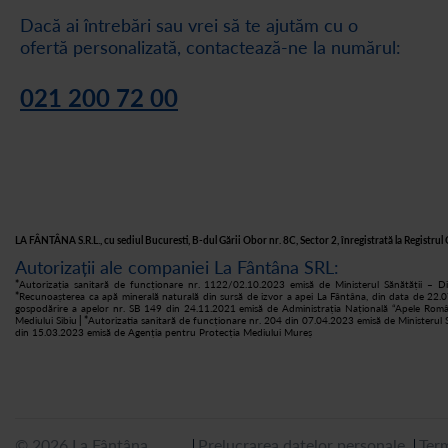
Dacă ai întrebări sau vrei să te ajutăm cu o
ofertă personalizată, contactează-ne la numărul:
021 200 72 00
LA FÂNTÂNA S.R.L., cu sediul Bucuresti, B-dul Gării Obor nr. 8C, Sector 2, înregistrată la Regist
Autorizații ale companiei La Fântâna SRL:
*
Autorizația sanitară de funcționare nr. 1122/02.10.2023 emisă de Ministerul Sănătății – Di
*
Recunoașterea ca apă minerală naturală din sursă de izvor a apei La Fântâna, din data de 22.0
gospodărire a apelor nr. SB 149 din 24.11.2021 emisă de Administrația Națională “Apele Rom
Mediului Sibiu
| *
Autorizatia sanitară de funcționare nr. 204 din 07.04.2023 emisă de Ministerul S
din 15.03.2023 emisă de Agenția pentru Protecția Mediului Mureș
© 2026 La Fântâna
Prelucrarea datelor personale
Term