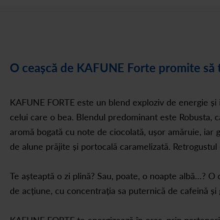
O ceașcă de KAFUNE Forte promite să t
KAFUNE FORTE este un blend exploziv de energie și int
celui care o bea. Blendul predominant este Robusta, c
aromă bogată cu note de ciocolată, ușor amăruie, iar gu
de alune prăjite și portocală caramelizată. Retrogustul
Te așteaptă o zi plină? Sau, poate, o noapte albă…? 
de acțiune, cu concentrația sa puternică de cafeină și
KAFUNE FORTE te energizează în oraș, prin partene