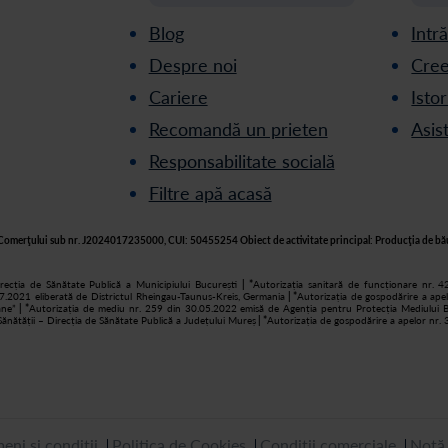
Blog
Intr
Despre noi
Cree
Cariere
Isto
Recomandă un prieten
Asis
Responsabilitate socială
Filtre apă acasă
rul Comerţului sub nr. J2024017235000, CUI: 50455254 Obiect de activitate principal: Producţia de bău
recția de Sănătate Publică a Municipiului București
| *
Autorizația sanitară de funcționare nr. 4
7.2021 eliberată de Districtul Rheingau-Taunus-Kreis, Germania
| *
Autorizația de gospodărire a ape
âne”
| *
Autorizația de mediu nr. 259 din 30.05.2022 emisă de Agenția pentru Protecția Mediului B
ănătății – Direcția de Sănătate Publică a Județului Mureș
| *
Autorizația de gospodărire a apelor nr.
eni și condiții
Politica de Cookies
Condiții comerciale
Notă 