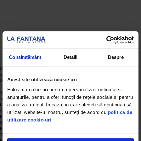
Consimțământ
Detalii
Despre
Review-uri Produs
5
Acest site utilizează cookie-uri
Rating:
100
% of
100
Folosim cookie-uri pentru a personaliza conținutul și
3 de review-uri
anunțurile, pentru a oferi funcții de rețele sociale și pentru
5 stele
(3)
a analiza traficul. În cazul în care alegeți să continuați să
4 stele
utilizați website-ul nostru, sunteți de acord cu
politica de
(0)
utilizare cookie-uri
.
3 stele
(0)
2 stele
(0)