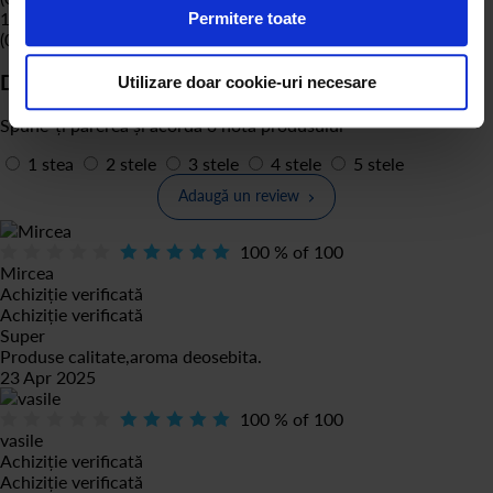
1 stele
Permitere toate
(0)
Deții sau ai folosit produsul?
Utilizare doar cookie-uri necesare
Spune-ți părerea și acordă o notă produsului
1 stea
2 stele
3 stele
4 stele
5 stele
Adaugă un review
100
% of
100
Mircea
Achiziție verificată
Achiziție verificată
Super
Produse calitate,aroma deosebita.
23 Apr 2025
100
% of
100
vasile
Achiziție verificată
Achiziție verificată