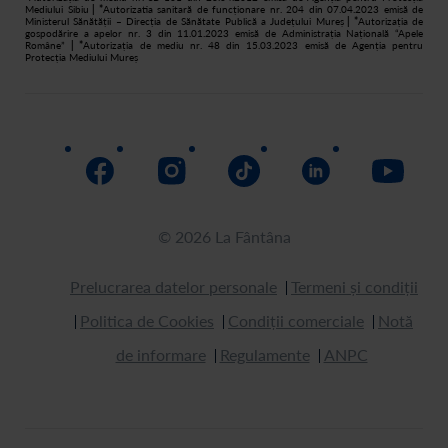
Mediului Sibiu
| *
Autorizatia sanitară de funcționare nr. 204 din 07.04.2023 emisă de
Ministerul Sănătății – Direcția de Sănătate Publică a Județului Mureș
| *
Autorizația de
gospodărire a apelor nr. 3 din 11.01.2023 emisă de Administrația Națională “Apele
Române”
| *
Autorizația de mediu nr. 48 din 15.03.2023 emisă de Agenția pentru
Protecția Mediului Mureș
© 2026 La Fântâna
Prelucrarea datelor personale
Termeni și condiții
Politica de Cookies
Condiții comerciale
Notă
de informare
Regulamente
ANPC