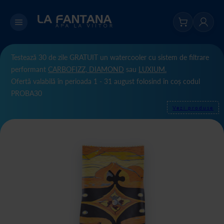
Testează 30 de zile GRATUIT un watercooler cu sistem de filtrare
performant
CARBOFIZZ,
DIAMOND
sau
LUXIUM.
Ofertă valabilă în perioada 1 - 31 august folosind în coș codul
PROBA30
Vezi produse