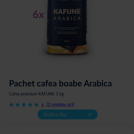
Pachet cafea boabe Arabica
Cafea premium KAFUNE 3 kg
(
3
review-uri
)
5
v
Arabica 3kg