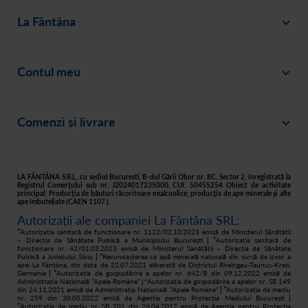
La Fântâna
Blog
Contul meu
Despre noi
Intră în cont
Cariere
Comenzi și livrare
Creează-ți cont
Recomandă un prieten
Plată
Istoric comenzi
Responsabilitate socială
Livrare
Asistență
Filtre apă acasă
LA FÂNTÂNA S.R.L., cu sediul Bucuresti, B-dul Gării Obor nr. 8C, Sector 2, înregistrată la
Registrul Comerţului sub nr. J2024017235000, CUI: 50455254 Obiect de activitate
principal: Producţia de băuturi răcoritoare nealcoolice; producţia de ape minerale şi alte
Retur
ape îmbuteliate (CAEN 1107 ).
Autorizații ale companiei La Fântâna SRL:
Cum cumpăr
*
Autorizația sanitară de funcționare nr. 1122/02.10.2023 emisă de Ministerul Sănătății
– Direcția de Sănătate Publică a Municipiului București
| *
Autorizația sanitară de
funcționare nr. 42/01.03.2023 emisă de Ministerul Sanătății – Direcția de Sănătate
Publică a Județului Sibiu
| *
Recunoașterea ca apă minerală naturală din sursă de izvor a
apei La Fântâna, din data de 22.07.2021 eliberată de Districtul Rheingau-Taunus-Kreis,
Germania
| *
Autorizația de gospodărire a apelor nr. 642/B din 09.12.2022 emisă de
Administrația Națională “Apele Române”
Autorizația de gospodărire a apelor nr. SB 149
| *
din 24.11.2021 emisă de Administrația Națională “Apele Române”
| *
Autorizația de mediu
nr. 259 din 30.05.2022 emisă de Agenția pentru Protecția Mediului București
|
*
Autorizația de mediu nr. SB 101 din 26.04.2012 emisă de Agenția pentru Protecția