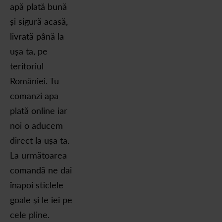
apă plată bună
și sigură acasă,
livrată până la
ușa ta, pe
teritoriul
României. Tu
comanzi apa
plată online iar
noi o aducem
direct la ușa ta.
La următoarea
comandă ne dai
înapoi sticlele
goale și le iei pe
cele pline.