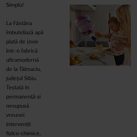
Simplu!
La Fântâna
îmbuteliază apă
plată de izvor
într-o fabrică
ultramodernă
de la Tălmaciu,
județul Sibiu.
Testată în
permanență și
nesupusă
vreunei
intervenții
fizico-chimice,