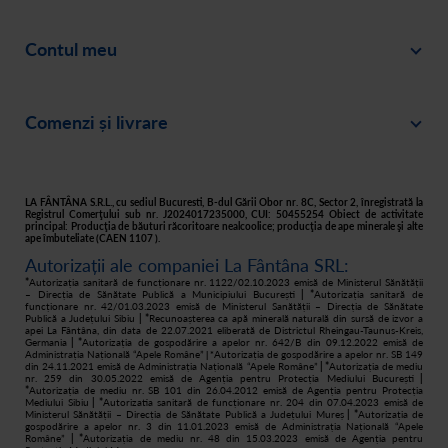
Blog
Contul meu
Despre noi
Intră în cont
Cariere
Comenzi și livrare
Creează-ți cont
Recomandă un prieten
Plată
Istoric comenzi
Responsabilitate socială
Livrare
Asistență
Filtre apă acasă
LA FÂNTÂNA S.R.L., cu sediul Bucuresti, B-dul Gării Obor nr. 8C, Sector 2, înregistrată la
Registrul Comerţului sub nr. J2024017235000, CUI: 50455254 Obiect de activitate
principal: Producţia de băuturi răcoritoare nealcoolice; producţia de ape minerale şi alte
Retur
ape îmbuteliate (CAEN 1107 ).
Autorizații ale companiei La Fântâna SRL:
Cum cumpăr
*
Autorizația sanitară de funcționare nr. 1122/02.10.2023 emisă de Ministerul Sănătății
– Direcția de Sănătate Publică a Municipiului București
| *
Autorizația sanitară de
funcționare nr. 42/01.03.2023 emisă de Ministerul Sanătății – Direcția de Sănătate
Publică a Județului Sibiu
| *
Recunoașterea ca apă minerală naturală din sursă de izvor a
apei La Fântâna, din data de 22.07.2021 eliberată de Districtul Rheingau-Taunus-Kreis,
Germania
| *
Autorizația de gospodărire a apelor nr. 642/B din 09.12.2022 emisă de
Administrația Națională “Apele Române”
Autorizația de gospodărire a apelor nr. SB 149
| *
din 24.11.2021 emisă de Administrația Națională “Apele Române”
| *
Autorizația de mediu
nr. 259 din 30.05.2022 emisă de Agenția pentru Protecția Mediului București
|
*
Autorizația de mediu nr. SB 101 din 26.04.2012 emisă de Agenția pentru Protecția
Mediului Sibiu
| *
Autorizatia sanitară de funcționare nr. 204 din 07.04.2023 emisă de
Ministerul Sănătății – Direcția de Sănătate Publică a Județului Mureș
| *
Autorizația de
gospodărire a apelor nr. 3 din 11.01.2023 emisă de Administrația Națională “Apele
Române”
| *
Autorizația de mediu nr. 48 din 15.03.2023 emisă de Agenția pentru