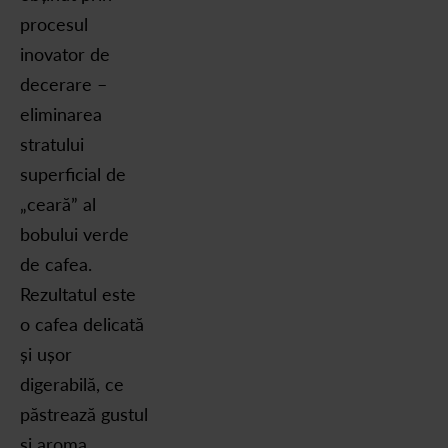
procesul
inovator de
decerare –
eliminarea
stratului
superficial de
„ceară” al
bobului verde
de cafea.
Rezultatul este
o cafea delicată
și ușor
digerabilă, ce
păstrează gustul
și aroma