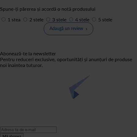
Spune-ți părerea și acordă o notă produsului
1 stea
2 stele
3 stele
4 stele
5 stele
Adaugă un review
Abonează-te la newsletter
Pentru reduceri exclusive, oportunități și anunțuri de produse
noi înaintea tuturor.
Mă abonez