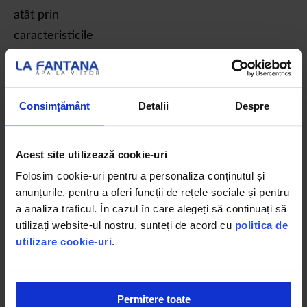
atât prin
caracteristicile
specifice unui
blend premium,
cât și prin
Consimțământ
Detalii
Despre
principala sa
caracteristică –
Acest site utilizează cookie-uri
conține cu până
Folosim cookie-uri pentru a personaliza conținutul și
la 50% mai
anunțurile, pentru a oferi funcții de rețele sociale și pentru
puțină cofeină
a analiza traficul. În cazul în care alegeți să continuați să
decât o cafea
utilizați website-ul nostru, sunteți de acord cu
politica de
obișnuită.
utilizare cookie-uri
.
Acest lucru
Permitere toate
face din