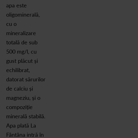
apa este
oligominerală,
cu o
mineralizare
totală de sub
500 mg/l, cu
gust plăcut și
echilibrat,
datorat sărurilor
de calciu și
magneziu, și o
compoziție
minerală stabilă.
Apa plată La
Fântâna intră în