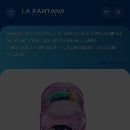
Testează 30 de zile GRATUIT un watercooler cu sistem de filtrare
performant
CARBOFIZZ,
DIAMOND
sau
LUXIUM.
Ofertă valabilă în perioada 1 - 31 august folosind în coș codul
PROBA30
Vezi produse