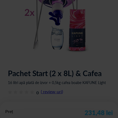
Pachet Start (2 x 8L) & Cafea
16 litri apă plată de izvor + 0,5kg cafea boabe KAFUNE Light
(
review-uri
)
0
Preț
231,48 lei