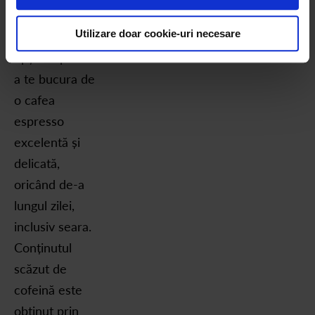
KAFUNE Light
Utilizare doar cookie-uri necesare
principala
opțiune pentru
a te bucura de
o cafea
espresso
excelentă și
delicată,
oricând de-a
lungul zilei,
inclusiv seara.
Conținutul
scăzut de
cofeină este
obținut prin