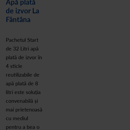
Apă plată
de izvor La
Fântâna
Pachetul Start
de 32 Litri apă
plată de izvor în
4 sticle
reutilizabile de
apă plată de 8
litri este soluția
convenabilă și
mai prietenoasă
cu mediul
pentru a bea o