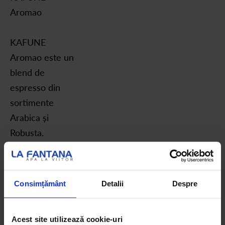
Aromao
KAFUNE
Aromao este un
blend de
espresso din
sortimente
Arabica și
Robusta.
Prăjirea medie îi
asigură o
amprentă
Consimțământ
Detalii
Despre
intensă,
completată de o
Acest site utilizează cookie-uri
aromă