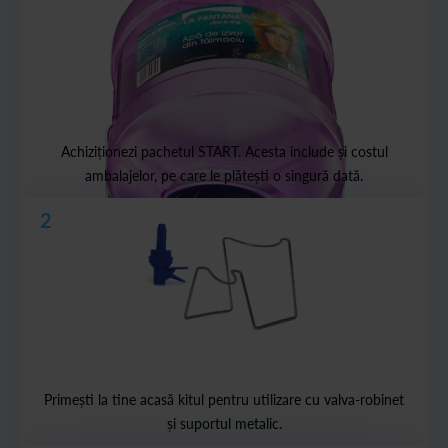
Achiziționezi pachetul START. Acesta include și costul
ambalajelor, pe care le plătești o singură dată.
2
Primești la tine acasă kitul pentru utilizare cu valva-robinet
și suportul metalic.