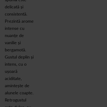
delicată și
consistentă.
Prezintă arome
intense cu
nuanțe de
vanilie și
bergamotă.
Gustul deplin și
intens, cu o
ușoară
aciditate,
amintește de
alunele coapte.
Retrogustul