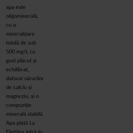
apa este
oligominerală,
cu o
mineralizare
totală de sub
500 mg/l, cu
gust plăcut și
echilibrat,
datorat sărurilor
de calciu și
magneziu, și o
compoziție
minerală stabilă.
Apa plată La
Fântâna intră în