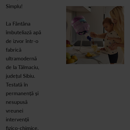
Simplu!
La Fântâna
îmbuteliază apă
de izvor într-o
fabrică
ultramodernă
de la Tălmaciu,
județul Sibiu.
Testată în
permanență și
nesupusă
vreunei
intervenții
fizico-chimice,