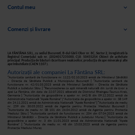
Contul meu
Despre noi
Intră în cont
Cariere
Comenzi și livrare
Creează-ți cont
Recomandă un prieten
Plată
Istoric comenzi
Responsabilitate socială
Livrare
Asistență
Filtre apă acasă
LA FÂNTÂNA S.R.L., cu sediul Bucuresti, B-dul Gării Obor nr. 8C, Sector 2, înregistrată la
Registrul Comerţului sub nr. J2024017235000, CUI: 50455254 Obiect de activitate
principal: Producţia de băuturi răcoritoare nealcoolice; producţia de ape minerale şi alte
Retur
ape îmbuteliate (CAEN 1107 ).
Autorizații ale companiei La Fântâna SRL:
Cum cumpăr
*
Autorizația sanitară de funcționare nr. 1122/02.10.2023 emisă de Ministerul Sănătății
– Direcția de Sănătate Publică a Municipiului București
| *
Autorizația sanitară de
funcționare nr. 42/01.03.2023 emisă de Ministerul Sanătății – Direcția de Sănătate
Publică a Județului Sibiu
| *
Recunoașterea ca apă minerală naturală din sursă de izvor a
apei La Fântâna, din data de 22.07.2021 eliberată de Districtul Rheingau-Taunus-Kreis,
Germania
| *
Autorizația de gospodărire a apelor nr. 642/B din 09.12.2022 emisă de
Administrația Națională “Apele Române”
Autorizația de gospodărire a apelor nr. SB 149
| *
din 24.11.2021 emisă de Administrația Națională “Apele Române”
| *
Autorizația de mediu
nr. 259 din 30.05.2022 emisă de Agenția pentru Protecția Mediului București
|
*
Autorizația de mediu nr. SB 101 din 26.04.2012 emisă de Agenția pentru Protecția
Mediului Sibiu
| *
Autorizatia sanitară de funcționare nr. 204 din 07.04.2023 emisă de
Ministerul Sănătății – Direcția de Sănătate Publică a Județului Mureș
| *
Autorizația de
gospodărire a apelor nr. 3 din 11.01.2023 emisă de Administrația Națională “Apele
Române”
| *
Autorizația de mediu nr. 48 din 15.03.2023 emisă de Agenția pentru
Protecția Mediului Mureș