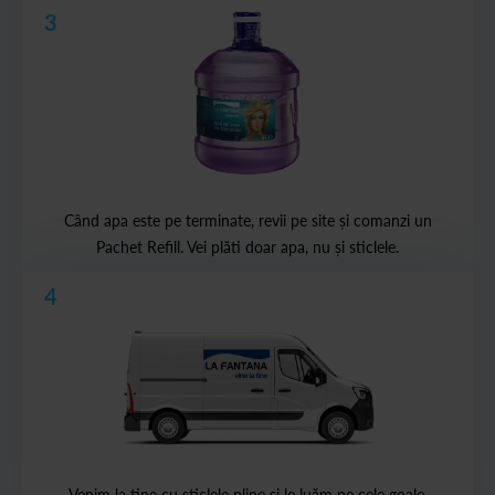
3
Când apa este pe terminate, revii pe site și comanzi un
Pachet Refill. Vei plăti doar apa, nu și sticlele.
4
Venim la tine cu sticlele pline și le luăm pe cele goale.