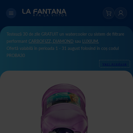
Testează 30 de zile GRATUIT un watercooler cu sistem de filtrare
performant
CARBOFIZZ,
DIAMOND
sau
LUXIUM.
Ofertă valabilă în perioada 1 - 31 august folosind în coș codul
PROBA30
Vezi produse