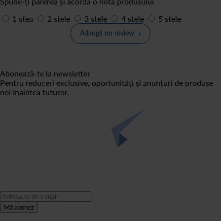
Spune-ți părerea și acordă o notă produsului
1 stea
2 stele
3 stele
4 stele
5 stele
Adaugă un review
Abonează-te la newsletter
Pentru reduceri exclusive, oportunități și anunțuri de produse
noi înaintea tuturor.
Mă abonez