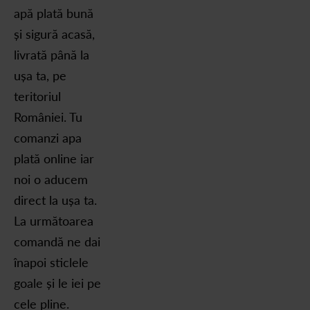
apă plată bună
și sigură acasă,
livrată până la
ușa ta, pe
teritoriul
României. Tu
comanzi apa
plată online iar
noi o aducem
direct la ușa ta.
La următoarea
comandă ne dai
înapoi sticlele
goale și le iei pe
cele pline.