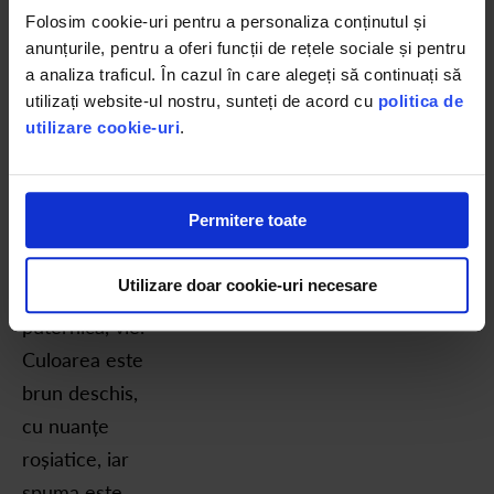
Folosim cookie-uri pentru a personaliza conținutul și
desăvârșită.
anunțurile, pentru a oferi funcții de rețele sociale și pentru
Gustul său este
a analiza traficul. În cazul în care alegeți să continuați să
bogat, cu un
utilizați website-ul nostru, sunteți de acord cu
politica de
corp bine
utilizare cookie-uri
.
definit și un
retrogust
Permitere toate
precum o
amintire
Utilizare doar cookie-uri necesare
recentă,
puternică, vie.
Culoarea este
brun deschis,
cu nuanțe
roșiatice, iar
spuma este