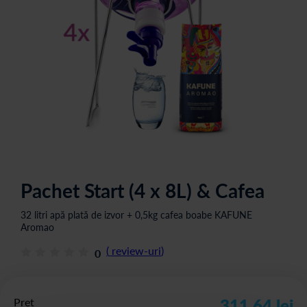
Pachet Start (4 x 8L) & Cafea
32 litri apă plată de izvor + 0,5kg cafea boabe KAFUNE
Aromao
(
review-uri
)
0
Preț
311,64 lei