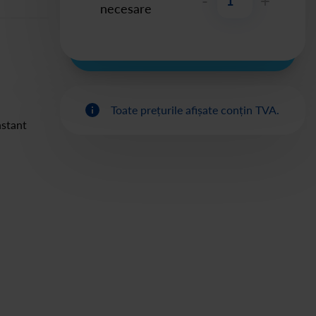
-
+
necesare
Toate prețurile afișate conțin TVA.
nstant