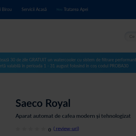
i Birou
Servicii Acasă
Tratarea Apei
Nou
Căuta
tează 30 de zile GRATUIT un watercooler cu sistem de filtrare performan
rtă valabilă în perioada 1 - 31 august folosind în coș codul PROBA30
Saeco Royal
Aparat automat de cafea modern și tehnologizat
(
review-uri
)
0