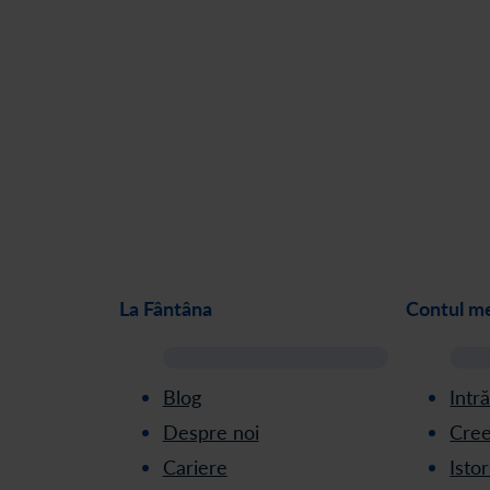
La Fântâna
Contul m
Blog
Intr
Despre noi
Cree
Cariere
Isto