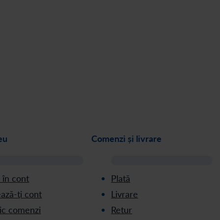
eu
Comenzi și livrare
ă în cont
Plată
ază-ți cont
Livrare
ric comenzi
Retur