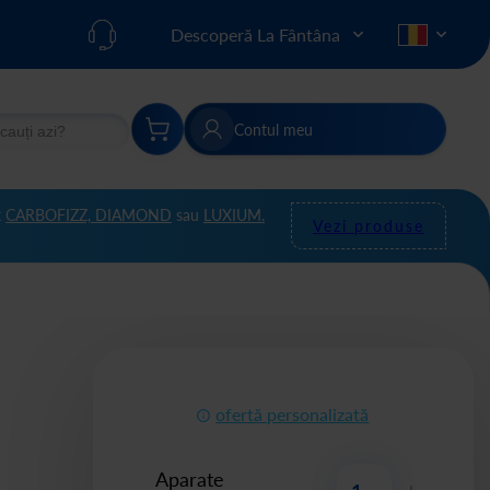
Descoperă La Fântâna
Contul meu
re
Căutare
t
CARBOFIZZ,
DIAMOND
sau
LUXIUM.
Vezi produse
ofertă personalizată
Aparate