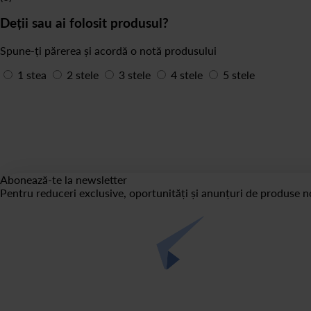
Deții sau ai folosit produsul?
Spune-ți părerea și acordă o notă produsului
1 stea
2 stele
3 stele
4 stele
5 stele
Abonează-te la newsletter
Pentru reduceri exclusive, oportunități și anunțuri de produse no