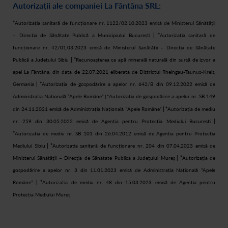
Autorizații ale companiei La Fântâna SRL:
*
Autorizația sanitară de funcționare nr. 1122/02.10.2023 emisă de Ministerul Sănătății
– Direcția de Sănătate Publică a Municipiului București
| *
Autorizația sanitară de
funcționare nr. 42/01.03.2023 emisă de Ministerul Sanătății – Direcția de Sănătate
Publică a Județului Sibiu
| *
Recunoașterea ca apă minerală naturală din sursă de izvor a
apei La Fântâna, din data de 22.07.2021 eliberată de Districtul Rheingau-Taunus-Kreis,
Germania
| *
Autorizația de gospodărire a apelor nr. 642/B din 09.12.2022 emisă de
Administrația Națională “Apele Române”
Autorizația de gospodărire a apelor nr. SB 149
| *
din 24.11.2021 emisă de Administrația Națională “Apele Române”
| *
Autorizația de mediu
nr. 259 din 30.05.2022 emisă de Agenția pentru Protecția Mediului București
|
*
Autorizația de mediu nr. SB 101 din 26.04.2012 emisă de Agenția pentru Protecția
Mediului Sibiu
| *
Autorizatia sanitară de funcționare nr. 204 din 07.04.2023 emisă de
Ministerul Sănătății – Direcția de Sănătate Publică a Județului Mureș
| *
Autorizația de
gospodărire a apelor nr. 3 din 11.01.2023 emisă de Administrația Națională “Apele
Române”
| *
Autorizația de mediu nr. 48 din 15.03.2023 emisă de Agenția pentru
Protecția Mediului Mureș