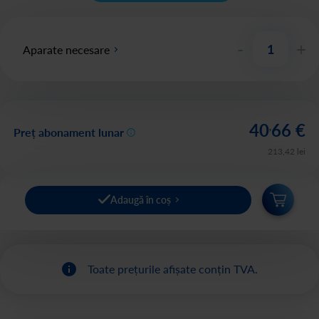
-
+
Aparate necesare
40
66
€
,
Preț abonament lunar
213
,
42
lei
Adaugă în coș
Toate prețurile afișate conțin TVA.