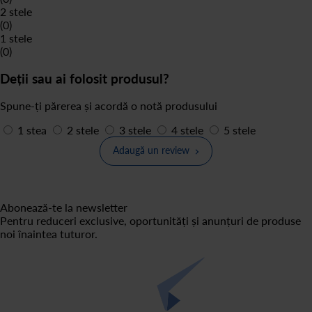
2 stele
(0)
1 stele
(0)
Deții sau ai folosit produsul?
Spune-ți părerea și acordă o notă produsului
1 stea
2 stele
3 stele
4 stele
5 stele
Adaugă un review
Abonează-te la newsletter
Pentru reduceri exclusive, oportunități și anunțuri de produse
noi înaintea tuturor.