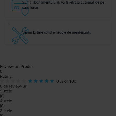
Suma abonamentului îți va fi retrasă automat de pe
card lunar
6
Venim la tine când e nevoie de mentenanță
Review-uri Produs
0
Rating:
0
% of
100
0 de review-uri
5 stele
(0)
4 stele
(0)
3 stele
(0)