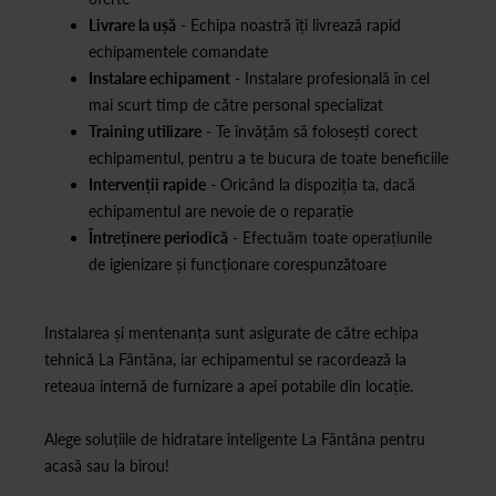
Livrare la ușă
- Echipa noastră îți livrează rapid
echipamentele comandate
Instalare echipament
- Instalare profesională în cel
mai scurt timp de către personal specializat
Training utilizare
- Te învățăm să folosești corect
echipamentul, pentru a te bucura de toate beneficiile
Intervenții rapide
- Oricând la dispoziția ta, dacă
echipamentul are nevoie de o reparație
Întreținere periodică
- Efectuăm toate operațiunile
de igienizare și funcționare corespunzătoare
Instalarea și mentenanța sunt asigurate de către echipa
tehnică La Fântâna, iar echipamentul se racordează la
reteaua internă de furnizare a apei potabile din locație.
Alege soluțiile de hidratare inteligente La Fântâna pentru
acasă sau la birou!