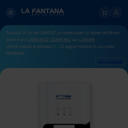
Testează 30 de zile GRATUIT un watercooler cu sistem de filtrare
performant
CARBOFIZZ,
DIAMOND
sau
LUXIUM.
Ofertă valabilă în perioada 1 - 31 august folosind în coș codul
PROBA30
Vezi produse