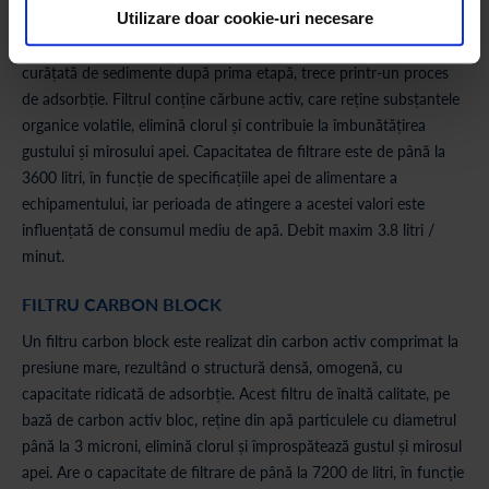
FILTRU PRECARBON
Utilizare doar cookie-uri necesare
Acest filtru este utilizat în etapa a doua de filtrare, unde apa, deja
curățată de sedimente după prima etapă, trece printr-un proces
de adsorbție. Filtrul conține cărbune activ, care reține subsțantele
organice volatile, elimină clorul și contribuie la îmbunătățirea
gustului și mirosului apei. Capacitatea de filtrare este de până la
3600 litri, în funcție de specificațiile apei de alimentare a
echipamentului, iar perioada de atingere a acestei valori este
influențată de consumul mediu de apă. Debit maxim 3.8 litri /
minut.
FILTRU CARBON BLOCK
Un filtru carbon block este realizat din carbon activ comprimat la
presiune mare, rezultând o structură densă, omogenă, cu
capacitate ridicată de adsorbție. Acest filtru de înaltă calitate, pe
bază de carbon activ bloc, reține din apă particulele cu diametrul
până la 3 microni, elimină clorul și împrospătează gustul și mirosul
apei. Are o capacitate de filtrare de până la 7200 de litri, în funcție