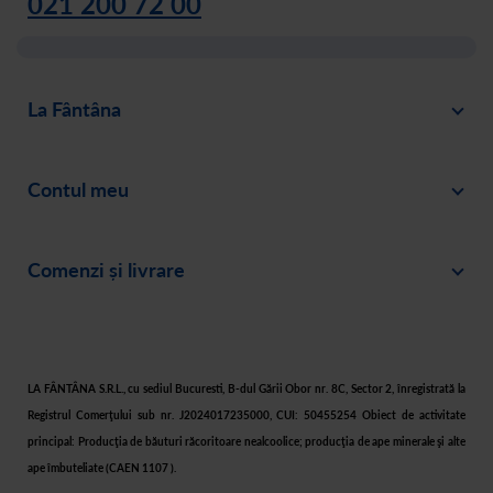
021 200 72 00
La Fântâna
Blog
Contul meu
Despre noi
Intră în cont
Cariere
Comenzi și livrare
Creează-ți cont
Recomandă un prieten
Plată
Istoric comenzi
Responsabilitate socială
Livrare
Asistență
Filtre apă acasă
LA FÂNTÂNA S.R.L., cu sediul Bucuresti, B-dul Gării Obor nr. 8C, Sector 2, înregistrată la
Retur
Registrul Comerţului sub nr. J2024017235000, CUI: 50455254 Obiect de activitate
Cum cumpăr
principal: Producţia de băuturi răcoritoare nealcoolice; producţia de ape minerale şi alte
ape îmbuteliate (CAEN 1107 ).