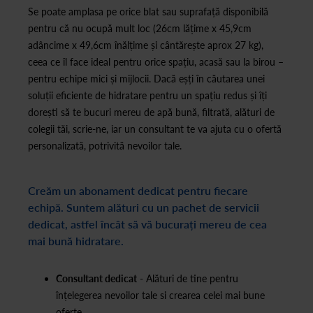
Se poate amplasa pe orice blat sau suprafață disponibilă
pentru că nu ocupă mult loc (26cm lățime x 45,9cm
adâncime x 49,6cm înălțime și cântărește aprox 27 kg),
ceea ce îl face ideal pentru orice spațiu, acasă sau la birou –
pentru echipe mici și mijlocii. Dacă eșți în căutarea unei
soluții eficiente de hidratare pentru un spațiu redus și îți
dorești să te bucuri mereu de apă bună, filtrată, alături de
colegii tăi, scrie-ne, iar un consultant te va ajuta cu o ofertă
personalizată, potrivită nevoilor tale.
Creăm un abonament dedicat pentru fiecare
echipă. Suntem alături cu un pachet de servicii
dedicat, astfel încât să vă bucurați mereu de cea
mai bună hidratare.
Consultant dedicat
- Alături de tine pentru
înțelegerea nevoilor tale si crearea celei mai bune
oferte