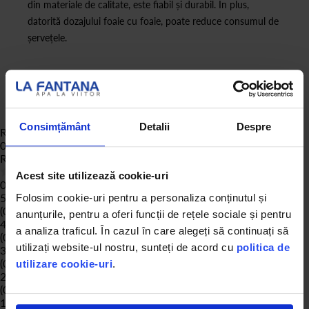
din materiale de calitate, este fiabil și durabil. În plus,
datorită dozajului foaie cu foaie, poate reduce consumul de
șervețele.
Consimțământ
Detalii
Despre
Review-uri Produs
0
Rating:
0
% of
100
Acest site utilizează cookie-uri
0 de review-uri
5 stele
Folosim cookie-uri pentru a personaliza conținutul și
(0)
anunțurile, pentru a oferi funcții de rețele sociale și pentru
4 stele
a analiza traficul. În cazul în care alegeți să continuați să
(0)
utilizați website-ul nostru, sunteți de acord cu
politica de
3 stele
(0)
utilizare cookie-uri
.
2 stele
(0)
1 stele