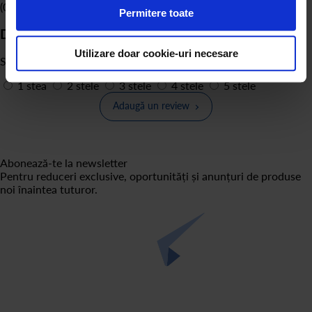
(0)
Permitere toate
Deții sau ai folosit produsul?
Utilizare doar cookie-uri necesare
Spune-ți părerea și acordă o notă produsului
1 stea
2 stele
3 stele
4 stele
5 stele
Adaugă un review
Abonează-te la newsletter
Pentru reduceri exclusive, oportunități și anunțuri de produse
noi înaintea tuturor.