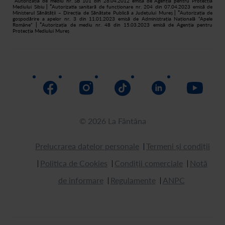
*
Autorizația de mediu nr. SB 101 din 26.04.2012 emisă de Agenția pentru Protecția
Mediului Sibiu
| *
Autorizatia sanitară de funcționare nr. 204 din 07.04.2023 emisă de
Ministerul Sănătății – Direcția de Sănătate Publică a Județului Mureș
| *
Autorizația de
gospodărire a apelor nr. 3 din 11.01.2023 emisă de Administrația Națională “Apele
Române”
| *
Autorizația de mediu nr. 48 din 15.03.2023 emisă de Agenția pentru
Protecția Mediului Mureș
© 2026 La Fântâna
Prelucrarea datelor personale
Termeni și condiții
Politica de Cookies
Condiții comerciale
Notă
de informare
Regulamente
ANPC