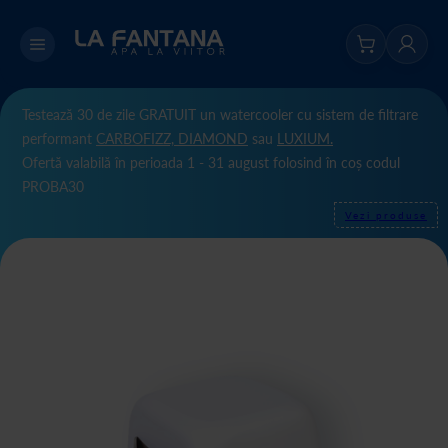
Testează 30 de zile GRATUIT un watercooler cu sistem de filtrare
performant
CARBOFIZZ,
DIAMOND
sau
LUXIUM.
Ofertă valabilă în perioada 1 - 31 august folosind în coș codul
PROBA30
Vezi produse