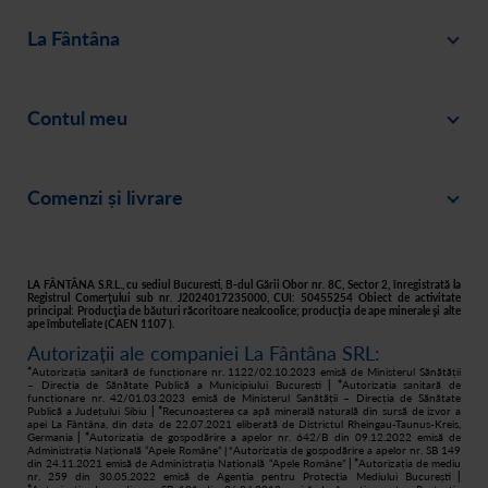
La Fântâna
Blog
Contul meu
Despre noi
Intră în cont
Cariere
Comenzi și livrare
Creează-ți cont
Recomandă un prieten
Plată
Istoric comenzi
Responsabilitate socială
Livrare
Asistență
Filtre apă acasă
LA FÂNTÂNA S.R.L., cu sediul Bucuresti, B-dul Gării Obor nr. 8C, Sector 2, înregistrată la
Registrul Comerţului sub nr. J2024017235000, CUI: 50455254 Obiect de activitate
principal: Producţia de băuturi răcoritoare nealcoolice; producţia de ape minerale şi alte
Retur
ape îmbuteliate (CAEN 1107 ).
Autorizații ale companiei La Fântâna SRL:
Cum cumpăr
*
Autorizația sanitară de funcționare nr. 1122/02.10.2023 emisă de Ministerul Sănătății
– Direcția de Sănătate Publică a Municipiului București
| *
Autorizația sanitară de
funcționare nr. 42/01.03.2023 emisă de Ministerul Sanătății – Direcția de Sănătate
Publică a Județului Sibiu
| *
Recunoașterea ca apă minerală naturală din sursă de izvor a
apei La Fântâna, din data de 22.07.2021 eliberată de Districtul Rheingau-Taunus-Kreis,
Germania
| *
Autorizația de gospodărire a apelor nr. 642/B din 09.12.2022 emisă de
Administrația Națională “Apele Române”
Autorizația de gospodărire a apelor nr. SB 149
| *
din 24.11.2021 emisă de Administrația Națională “Apele Române”
| *
Autorizația de mediu
nr. 259 din 30.05.2022 emisă de Agenția pentru Protecția Mediului București
|