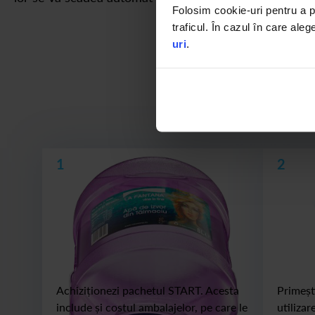
Folosim cookie-uri pentru a pe
traficul. În cazul în care aleg
uri
.
Dacă ai deja sticle 
1
2
Achiziționezi pachetul START. Acesta
Primești
include și costul ambalajelor, pe care le
utilizar