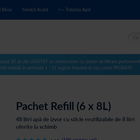
i Birou
Servicii Acasă
Tratarea Apei
Nou
Căuta
tează 30 de zile GRATUIT un watercooler cu sistem de filtrare performan
rtă valabilă în perioada 1 - 31 august folosind în coș codul PROBA30
Pachet Refill (6 x 8L)
48 litri apă de izvor cu sticle reutilizabile de 8 litri
oferite la schimb
(
195
review-uri
)