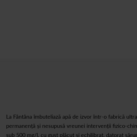
La Fântâna îmbuteliază apă de izvor într-o fabrică ultr
permanență și nesupusă vreunei intervenții fizico-chim
sub 500 mg/l, cu gust plăcut și echilibrat, datorat săru