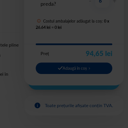
-
+
preda?
Costul ambalajelor adăugat la coș:
0
x
26.64 lei
=
0
lei
tele pline
94,65 lei
Preț
u
Adaugă în coș
ei în
Toate prețurile afișate conțin TVA.