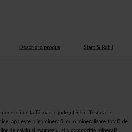
Descriere produs
Start & Refill
amodernă de la Tălmaciu, județul Sibiu. Testată în
ice, apa este oligominerală, cu o mineralizare totală de
rilor de calciu și magneziu, și o compoziție minerală