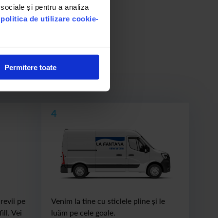
 sociale și pentru a analiza
u
politica de utilizare cookie-
Permitere toate
începi de la pasul 1.
4
revii pe
Venim la tine cu sticlele pline și le
ll. Vei
luăm pe cele goale.