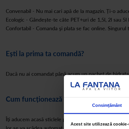
Convenabil - Nu mai cari apă de la magazin. Ți-o aducem
Ecologic - Gândește-te câte PET+uri de 1,5l, 2l sau 5l 
Confortabil - Comanda şi plata se fac online. Singurul t
Ești la prima ta comandă?
Dacă nu ai comandat până acum un pachet de hidratare 
Cum funcționează pachetul Refill
Consimțământ
Îți aducem acasă sticlele pline și le luăm pe cele goale
Acest site utilizează cookie-
lor se va scădea automat din prețul comenzii tale.