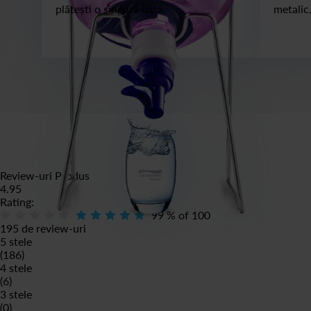
plătești o singură dată.
metalic
Review-uri Produs
4.95
Rating:
99
% of
100
195 de review-uri
5 stele
(186)
4 stele
(6)
3 stele
(0)