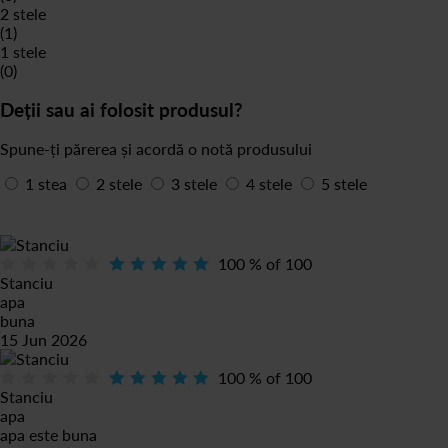
2 stele
(1)
1 stele
(0)
Deții sau ai folosit produsul?
Spune-ți părerea și acordă o notă produsului
1 stea
2 stele
3 stele
4 stele
5 stele
100
% of
100
Stanciu
apa
buna
15 Jun 2026
100
% of
100
Stanciu
apa
apa este buna