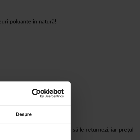
euri poluante în natură!
Despre
 de sticle goale pe care vrei să le returnezi, iar prețul