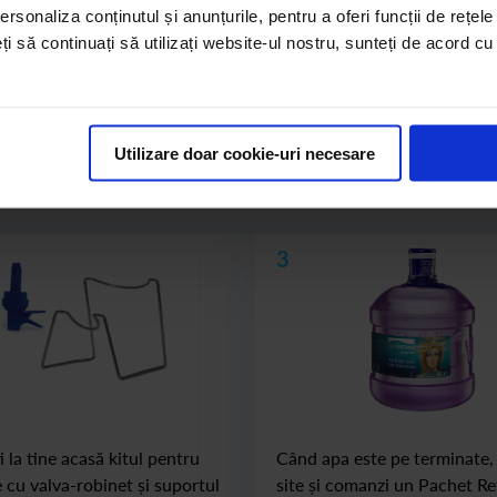
rsonaliza conținutul și anunțurile, pentru a oferi funcții de rețele
eți să continuați să utilizați website-ul nostru, sunteți de acord c
Cum funcționează Pachetele Start & Refill
Utilizare doar cookie-uri necesare
de 8L dintr-un pachet start, urmeaza pașii 3 și 4,dacă nu, 
3
 la tine acasă kitul pentru
Când apa este pe terminate, 
e cu valva-robinet și suportul
site și comanzi un Pachet Refi