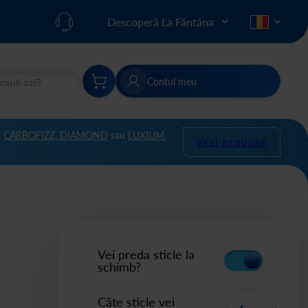
Descoperă La Fântâna
Contul meu
re
Căutare
t
CARBOFIZZ,
DIAMOND
sau
LUXIUM.
Vezi produse
Vei preda sticle la
schimb?
Câte sticle vei