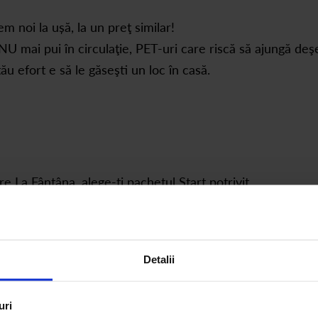
 noi la ușă, la un preţ similar!
NU mai pui în circulaţie, PET-uri care riscă să ajungă deş
ău efort e să le găseşti un loc în casă.
La Fântâna, alege-ți pachetul Start potrivit.
Detalii
, în numărul indicat de tine în comandă. Indică-ne numărul
uri