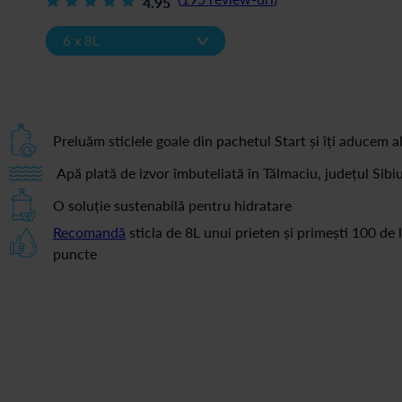
4.95
v
6 x 8L
Preluăm sticlele goale din pachetul Start și îți aducem al
Apă plată de izvor îmbuteliată în Tălmaciu, județul Sibi
O soluție sustenabilă pentru hidratare
Recomandă
sticla de 8L unui prieten și primești 100 de l
puncte