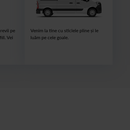
revii pe
Venim la tine cu sticlele pline și le
ll. Vei
luăm pe cele goale.