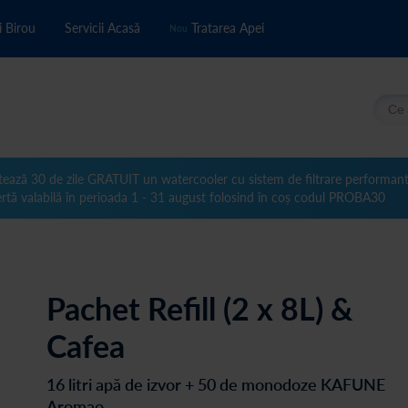
i Birou
Servicii Acasă
Tratarea Apei
Nou
Căuta
tează 30 de zile GRATUIT un watercooler cu sistem de filtrare performan
rtă valabilă în perioada 1 - 31 august folosind în coș codul PROBA30
Pachet Refill (2 x 8L) &
Cafea
16 litri apă de izvor + 50 de monodoze KAFUNE
Aromao