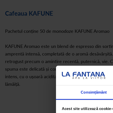
Cafeaua KAFUNE
Pachetul conține 50 de monodoze KAFUNE Aromao
KAFUNE Aromao este un blend de espresso din sortimen
amprentă intensă, completată de o aromă desăvârșită. 
retrogust precum o amintire recentă, puternică, vie. C
spuma este delicată și consistentă. Prezintă arome int
intens, cu o ușoară aciditate, amintește de alunele coa
lămâiță.
Consimțământ
Acest site utilizează cookie-