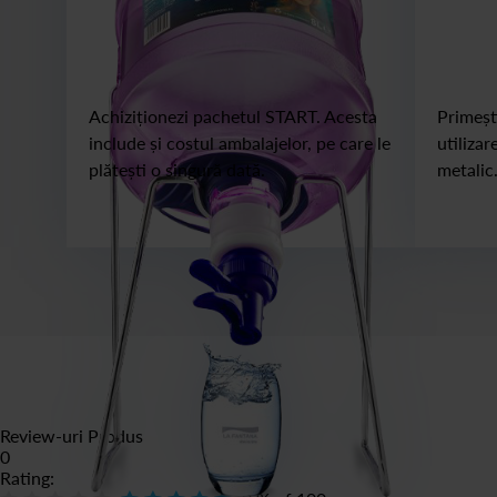
Achiziționezi pachetul START. Acesta
Primești
include și costul ambalajelor, pe care le
utilizar
plătești o singură dată.
metalic
Review-uri Produs
0
Rating: