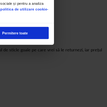
 sociale și pentru a analiza
u
politica de utilizare cookie-
Permitere toate
 de sticle goale pe care vrei să le returnezi, iar prețul