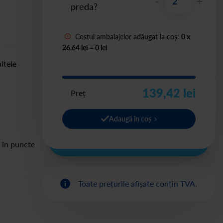
-
+
preda?
Costul ambalajelor adăugat la coș:
0
x
26.64 lei
=
0
lei
ltele
139,42 lei
Preț
Adaugă în coș
i în puncte
Toate prețurile afișate conțin TVA.