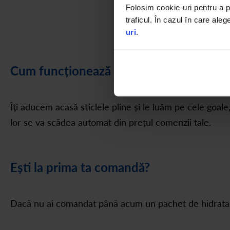
Folosim cookie-uri pentru a pe
traficul. În cazul în care aleg
uri
.
Cum funcționează pachetul Refill
Îți aducem acasă sticlele pline și le luăm pe cele goale
lor se va scădea automat din prețul comenzii tale.
Ești la prima ta comandă?
Dacă nu ai comandat până acum un pachet de hidratare 