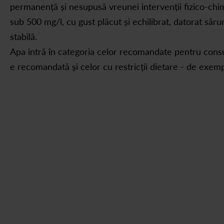
permanență și nesupusă vreunei intervenții fizico-chim
sub 500 mg/l, cu gust plăcut și echilibrat, datorat săru
stabilă.
Apa intră în categoria celor recomandate pentru consu
e recomandată și celor cu restricții dietare - de exem