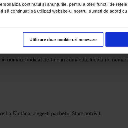
rsonaliza conținutul și anunțurile, pentru a oferi funcții de rețele
eți să continuați să utilizați website-ul nostru, sunteți de acord c
Utilizare doar cookie-uri necesare
, în numărul indicat de tine în comandă. Indică-ne numărul
La Fântâna, alege-ți pachetul Start potrivit.