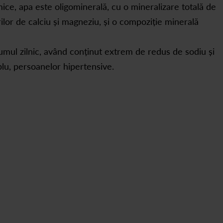
ice, apa este oligominerală, cu o mineralizare totală de
rilor de calciu și magneziu, și o compoziție minerală
mul zilnic, având conținut extrem de redus de sodiu și
plu, persoanelor hipertensive.