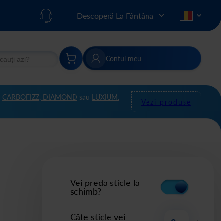
Descoperă La Fântâna
Contul meu
re
Căutare
t
CARBOFIZZ,
DIAMOND
sau
LUXIUM.
Vezi produse
Vei preda sticle la
schimb?
Câte sticle vei