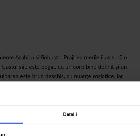
te Arabica și Robusta. Prăjirea medie îi asigură o
Gustul său este bogat, cu un corp bine definit și un
uloarea este brun deschis, cu nuanțe roșiatice, iar
ense cu nuanțe de vanilie și bergamotă. Gustul deplin și
pte. Retrogustul este dulce, cu note delicate de
Detalii
uri