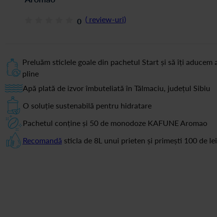
(
review-uri
)
0
Preluăm sticlele goale din pachetul Start și să îți aducem a
pline
Apă plată de izvor îmbuteliată în Tălmaciu, județul Sibiu
O soluție sustenabilă pentru hidratare
Pachetul conține și 50 de monodoze KAFUNE Aromao
Recomandă
sticla de 8L unui prieten și primești 100 de le