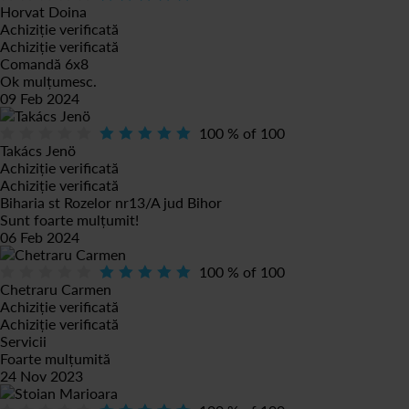
Horvat Doina
Achiziție verificată
Achiziție verificată
Comandă 6x8
Ok mulțumesc.
09 Feb 2024
100
% of
100
Takács Jenö
Achiziție verificată
Achiziție verificată
Biharia st Rozelor nr13/A jud Bihor
Sunt foarte mulțumit!
06 Feb 2024
100
% of
100
Chetraru Carmen
Achiziție verificată
Achiziție verificată
Servicii
Foarte mulțumită
24 Nov 2023