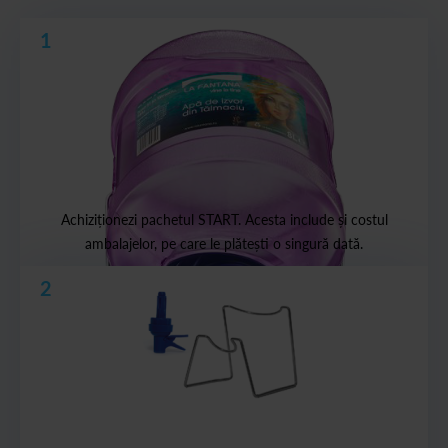
1
Achiziționezi pachetul START. Acesta include și costul
ambalajelor, pe care le plătești o singură dată.
2