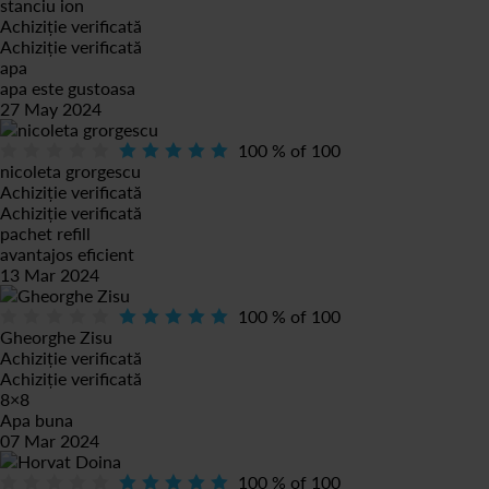
stanciu ion
Achiziție verificată
Achiziție verificată
apa
apa este gustoasa
27 May 2024
100
% of
100
nicoleta grorgescu
Achiziție verificată
Achiziție verificată
pachet refill
avantajos eficient
13 Mar 2024
100
% of
100
Gheorghe Zisu
Achiziție verificată
Achiziție verificată
8×8
Apa buna
07 Mar 2024
100
% of
100