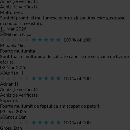
Achiziție verificată
Achiziție verificată
Multumesc
Sunteti promti si multumesc pentru ajutor. Apa este gustoasa,
ma bucur ca existati,
11 Mar 2026
100
% of
100
Mihaela Nica
Foarte multumita
Sunt foarte multumita de calitatea apei si de serviciile de livrare
oferite.
02 Mar 2026
100
% of
100
Adrian H
Achiziție verificată
Achiziție verificată
Super ok
Foarte multumit de faptul ca am scapat de peturi.
03 Dec 2025
100
% of
100
Grosu Dan