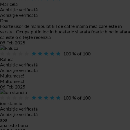
Maricela
Achiziție verificată
Achiziție verificată
Dna
Foarte usor de manipulat 8 l de catre mama mea care este in
varsta . Ocupa putin loc in bucatarie si arata foarte bine in afara
ca este o
citește recenzia
09 Feb 2025
100
% of
100
Raluca
Achiziție verificată
Achiziție verificată
Mulțumesc!
Mulțumesc!
06 Feb 2025
100
% of
100
ion stanciu
Achiziție verificată
Achiziție verificată
apa
apa este buna