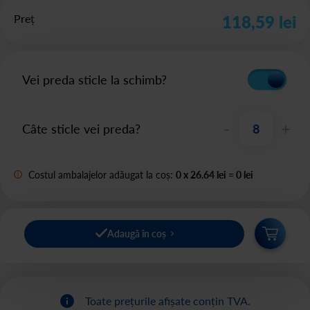
Preț
118,59 lei
Vei preda sticle la schimb?
-
+
Câte sticle vei preda?
Costul ambalajelor adăugat la coș:
0
x
26.64 lei
=
0
lei
Adaugă în coș
Toate prețurile afișate conțin TVA.