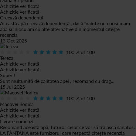
Diana Stilpeanu
Achiziție verificată
Achiziție verificată
Creează dependență
Această apă creează dependență , dacă înainte nu consumam
apă și înlocuiam cu alte alternative din momentul
citește
recenzia
13 Oct 2025
100
% of
100
Tereza
Achiziție verificată
Achiziție verificată
Super !
Sunt mulțumită de calitatea apei , recomand cu drag...
15 Jul 2025
100
% of
100
Macovei Rodica
Achiziție verificată
Achiziție verificată
Livrare comenzi.
Recomand această apă, tuturor celor ce vor să trăiască sănătos.
LA FÂNTÂNA este furnizorul care respectă
citește recenzia