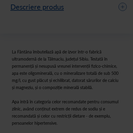
Descriere produs
La Fântâna îmbuteliază apă de izvor într-o fabrică
ultramodernă de la Tălmaciu, județul Sibiu. Testată în
permanență și nesupusă vreunei intervenții fizico-chimice,
apa este oligominerală, cu o mineralizare totală de sub 500
mg/l, cu gust plăcut și echilibrat, datorat sărurilor de calciu
și magneziu, și o compoziție minerală stabilă.
Apa intră în categoria celor recomandate pentru consumul
zilnic, având conținut extrem de redus de sodiu și e
recomandată și celor cu restricții dietare - de exemplu,
persoanelor hipertensive.