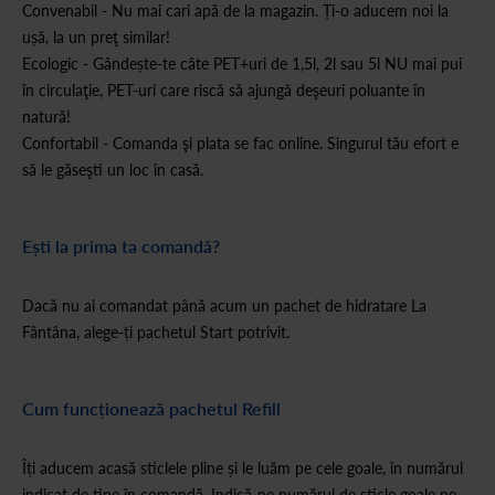
Convenabil - Nu mai cari apă de la magazin. Ți-o aducem noi la
ușă, la un preţ similar!
Ecologic - Gândește-te câte PET+uri de 1,5l, 2l sau 5l NU mai pui
în circulaţie, PET-uri care riscă să ajungă deşeuri poluante în
natură!
Confortabil - Comanda şi plata se fac online. Singurul tău efort e
să le găseşti un loc în casă.
Ești la prima ta comandă?
Dacă nu ai comandat până acum un pachet de hidratare La
Fântâna, alege-ți pachetul Start potrivit.
Cum funcționează pachetul Refill
Îți aducem acasă sticlele pline și le luăm pe cele goale, în numărul
indicat de tine în comandă. Indică-ne numărul de sticle goale pe