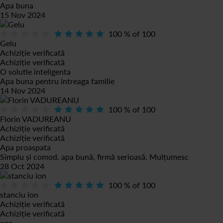
Apa buna
15 Nov 2024
100
% of
100
Gelu
Achiziție verificată
Achiziție verificată
O solutie inteligenta
Apa buna pentru intreaga familie
14 Nov 2024
100
% of
100
Florin VADUREANU
Achiziție verificată
Achiziție verificată
Apa proaspata
Simplu și comod, apa bună, firmă serioasă. Mulțumesc
28 Oct 2024
100
% of
100
stanciu ion
Achiziție verificată
Achiziție verificată
apa