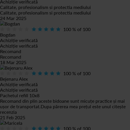
Achiziție verificată
Calitate, profesionalism si protectia mediului
Calitate, profesionalism si protectia mediului
24 Mar 2025
100
% of
100
Bogdan
Achiziție verificată
Achiziție verificată
Recomand
Recomand
18 Mar 2025
100
% of
100
Bejenaru Alex
Achiziție verificată
Achiziție verificată
Pachetul refill 10x8
Recomand din plin aceste bidoane sunt micuțe practice și mai
ușor de transportat.Dupa părerea mea prețul este unul
citește
recenzia
21 Feb 2025
100
% of
100