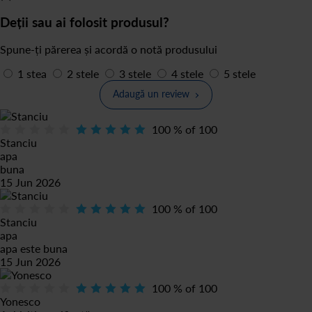
Deții sau ai folosit produsul?
Spune-ți părerea și acordă o notă produsului
1 stea
2 stele
3 stele
4 stele
5 stele
Adaugă un review
100
% of
100
Stanciu
apa
buna
15 Jun 2026
100
% of
100
Stanciu
apa
apa este buna
15 Jun 2026
100
% of
100
Yonesco