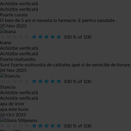
Achiziție verificată
Achiziție verificată
Foarte curata
O bem de 5 ani si nevasta la farmacie .E pentru sanatate .
20 Nov 2025
100
% of
100
Ioana
Achiziție verificată
Achiziție verificată
Foarte multumita
Sunt foarte multumita de calitatea apei si de serviciile de livrare
04 Nov 2025
100
% of
100
Stanciu
Achiziție verificată
Achiziție verificată
apa de izvor
apa este buna
26 Oct 2025
100
% of
100