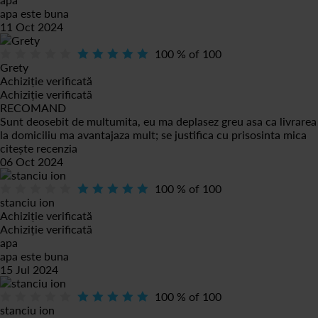
apa este buna
11 Oct 2024
100
% of
100
Grety
Achiziție verificată
Achiziție verificată
RECOMAND
Sunt deosebit de multumita, eu ma deplasez greu asa ca livrarea
la domiciliu ma avantajaza mult; se justifica cu prisosinta mica
citește recenzia
06 Oct 2024
100
% of
100
stanciu ion
Achiziție verificată
Achiziție verificată
apa
apa este buna
15 Jul 2024
100
% of
100
stanciu ion