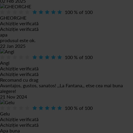
02 Feb 2025
100
% of
100
GHEORGHE
Achiziție verificată
Achiziție verificată
apa
produsul este ok.
22 Jan 2025
100
% of
100
Angi
Achiziție verificată
Achiziție verificată
Recomand cu drag
Avantajos, gustos, sanatos! ,,La Fantana,, etse cea mai buna
alegere!
21 Nov 2024
100
% of
100
Gelu
Achiziție verificată
Achiziție verificată
Apa buna