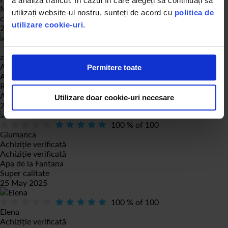
a analiza traficul. În cazul în care alegeți să continuați să
Ma bucur mult de achiziția făcută fiindcă nu mai tot car apa de
utilizați website-ul nostru, sunteți de acord cu
politica de
citește recenzia
utilizare cookie-uri
.
28 May 2025
100
% of
100
zaharia
Achiziție verificată
Permitere toate
Achiziție verificată
Review
Apa e f buna
Utilizare doar cookie-uri necesare
25 May 2025
100
% of
100
Giumanca
Achiziție verificată
Achiziție verificată
Apa de la Fantana
Super calitate
25 May 2025
100
% of
100
Elena
Achiziție verificată