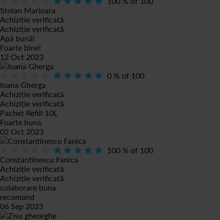
100
% of
100
Stoian Marioara
Achiziție verificată
Achiziție verificată
Apă bună!
Foarte bine!
12 Oct 2023
0
% of
100
Ioana Gherga
Achiziție verificată
Achiziție verificată
Pachet Refill 10L
Foarte buna.
02 Oct 2023
100
% of
100
Constantinescu Fanica
Achiziție verificată
Achiziție verificată
colaborare buna
recomand
06 Sep 2023