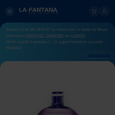
Testează 30 de zile GRATUIT un watercooler cu sistem de filtrare
performant
CARBOFIZZ,
DIAMOND
sau
LUXIUM.
Ofertă valabilă în perioada 1 - 31 august folosind în coș codul
PROBA30
Vezi produse