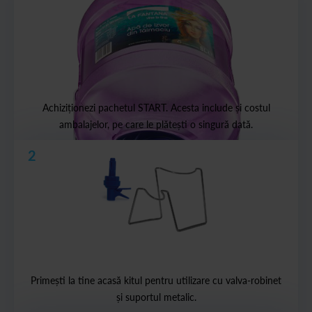
Achiziționezi pachetul START. Acesta include și costul
ambalajelor, pe care le plătești o singură dată.
2
Primești la tine acasă kitul pentru utilizare cu valva-robinet
și suportul metalic.