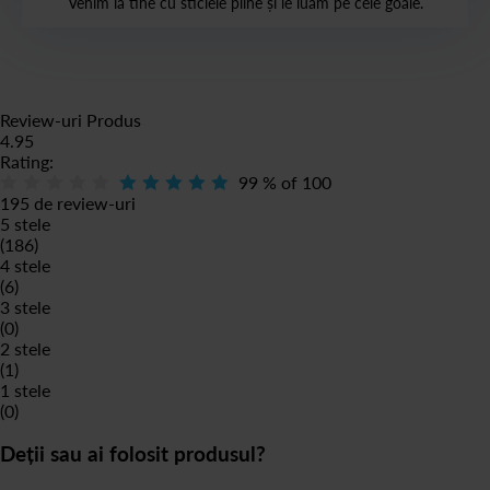
Venim la tine cu sticlele pline și le luăm pe cele goale.
Review-uri Produs
4.95
Rating:
99
% of
100
195 de review-uri
5 stele
(186)
4 stele
(6)
3 stele
(0)
2 stele
(1)
1 stele
(0)
Deții sau ai folosit produsul?