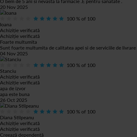
O bem de 5 ani si nevasta la farmacie .E pentru sanatate .
20 Nov 2025
100
% of
100
Ioana
Achiziție verificată
Achiziție verificată
Foarte multumita
Sunt foarte multumita de calitatea apei si de serviciile de livrare
04 Nov 2025
100
% of
100
Stanciu
Achiziție verificată
Achiziție verificată
apa de izvor
apa este buna
26 Oct 2025
100
% of
100
Diana Stilpeanu
Achiziție verificată
Achiziție verificată
Creează dependență