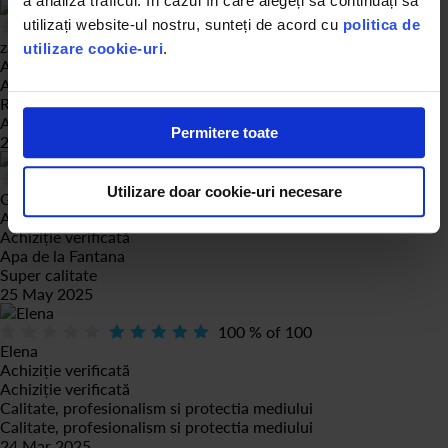
a analiza traficul. În cazul în care alegeți să continuați să
utilizați website-ul nostru, sunteți de acord cu
politica de
100
% of
100
zaharia
utilizare cookie-uri
.
Achiziție verificată
Achiziție verificată
Review
Apa e f buna
Permitere toate
25 May 2025
100
% of
100
Utilizare doar cookie-uri necesare
Giumanca
Achiziție verificată
Achiziție verificată
Apa de la Fantana
Super calitate
25 May 2025
100
% of
100
Elena
Achiziție verificată
Achiziție verificată
Calitate, profesionalism si protectia mediului
Calitate, profesionalism si protectia mediului
24 Mar 2025