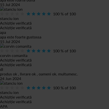
15 Jul 2024
100
% of
100
stanciu ion
Achiziție verificată
Achiziție verificată
apa
apa este foarte gustossa
15 Jul 2024
100
% of
100
corvin comanita
Achiziție verificată
Achiziție verificată
dl
produs ok , livrare ok , oameni ok. multumesc.
24 Jun 2024
100
% of
100
stanciu ion
Achiziție verificată
Achiziție verificată
APA