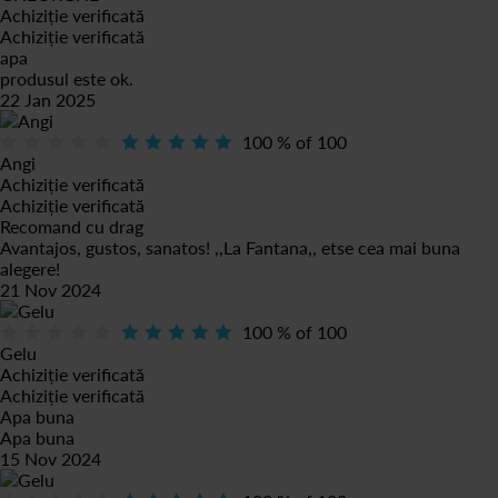
Achiziție verificată
Achiziție verificată
apa
produsul este ok.
22 Jan 2025
100
% of
100
Angi
Achiziție verificată
Achiziție verificată
Recomand cu drag
Avantajos, gustos, sanatos! ,,La Fantana,, etse cea mai buna
alegere!
21 Nov 2024
100
% of
100
Gelu
Achiziție verificată
Achiziție verificată
Apa buna
Apa buna
15 Nov 2024