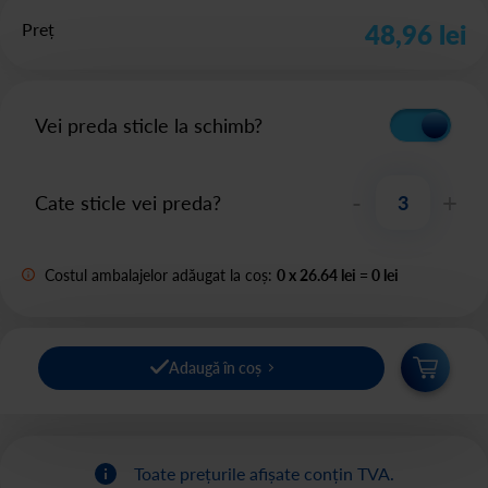
Preț
48,96 lei
Vei preda sticle la schimb?
-
+
Cate sticle vei preda?
Costul ambalajelor adăugat la coș:
0
x
26.64 lei
=
0
lei
Adaugă în coș
Toate prețurile afișate conțin TVA.