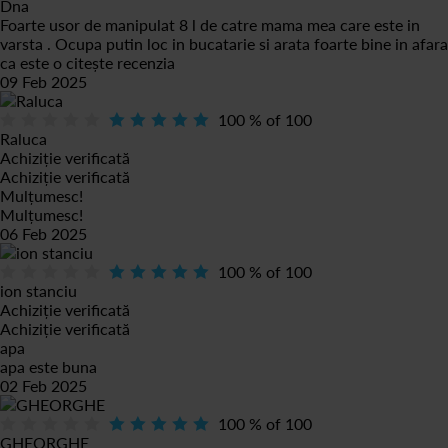
Dna
Foarte usor de manipulat 8 l de catre mama mea care este in
varsta . Ocupa putin loc in bucatarie si arata foarte bine in afara
ca este o
citește recenzia
09 Feb 2025
100
% of
100
Raluca
Achiziție verificată
Achiziție verificată
Mulțumesc!
Mulțumesc!
06 Feb 2025
100
% of
100
ion stanciu
Achiziție verificată
Achiziție verificată
apa
apa este buna
02 Feb 2025
100
% of
100
GHEORGHE