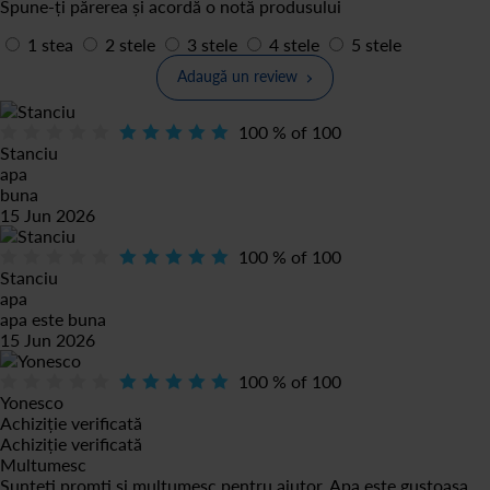
Spune-ți părerea și acordă o notă produsului
1 stea
2 stele
3 stele
4 stele
5 stele
Adaugă un review
100
% of
100
Stanciu
apa
buna
15 Jun 2026
100
% of
100
Stanciu
apa
apa este buna
15 Jun 2026
100
% of
100
Yonesco
Achiziție verificată
Achiziție verificată
Multumesc
Sunteti promti si multumesc pentru ajutor. Apa este gustoasa,