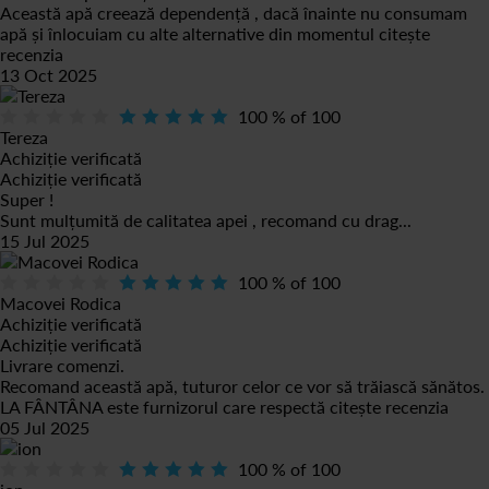
Această apă creează dependență , dacă înainte nu consumam
apă și înlocuiam cu alte alternative din momentul
citește
recenzia
13 Oct 2025
100
% of
100
Tereza
Achiziție verificată
Achiziție verificată
Super !
Sunt mulțumită de calitatea apei , recomand cu drag...
15 Jul 2025
100
% of
100
Macovei Rodica
Achiziție verificată
Achiziție verificată
Livrare comenzi.
Recomand această apă, tuturor celor ce vor să trăiască sănătos.
LA FÂNTÂNA este furnizorul care respectă
citește recenzia
05 Jul 2025
100
% of
100