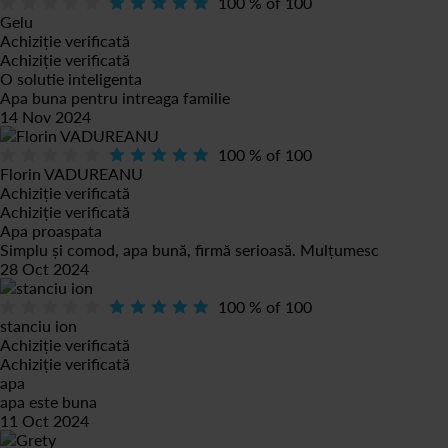
100
% of
100
Gelu
Achiziție verificată
Achiziție verificată
O solutie inteligenta
Apa buna pentru intreaga familie
14 Nov 2024
100
% of
100
Florin VADUREANU
Achiziție verificată
Achiziție verificată
Apa proaspata
Simplu și comod, apa bună, firmă serioasă. Mulțumesc
28 Oct 2024
100
% of
100
stanciu ion
Achiziție verificată
Achiziție verificată
apa
apa este buna
11 Oct 2024