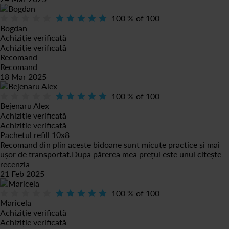
100
% of
100
Bogdan
Achiziție verificată
Achiziție verificată
Recomand
Recomand
18 Mar 2025
100
% of
100
Bejenaru Alex
Achiziție verificată
Achiziție verificată
Pachetul refill 10x8
Recomand din plin aceste bidoane sunt micuțe practice și mai
ușor de transportat.Dupa părerea mea prețul este unul
citește
recenzia
21 Feb 2025
100
% of
100
Maricela
Achiziție verificată
Achiziție verificată