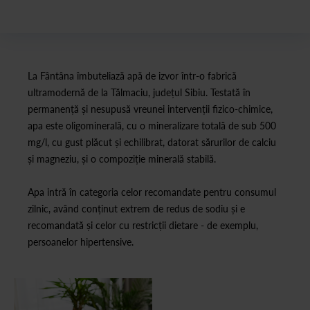
La Fântâna îmbuteliază apă de izvor într-o fabrică
ultramodernă de la Tălmaciu, județul Sibiu. Testată în
permanență și nesupusă vreunei intervenții fizico-chimice,
apa este oligominerală, cu o mineralizare totală de sub 500
mg/l, cu gust plăcut și echilibrat, datorat sărurilor de calciu
și magneziu, și o compoziție minerală stabilă.
Apa intră în categoria celor recomandate pentru consumul
zilnic, având conținut extrem de redus de sodiu și e
recomandată și celor cu restricții dietare - de exemplu,
persoanelor hipertensive.