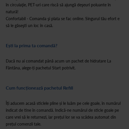
în circulaţie, PET-uri care riscă să ajungă deşeuri poluante în
natură!
Confortabil - Comanda şi plata se fac online. Singurul tău efort e
să le găseşti un loc în casă.
Ești la prima ta comandă?
Dacă nu ai comandat până acum un pachet de hidratare La
Fântâna, alege-ți pachetul Start potrivit.
Cum funcționează pachetul Refill
Îți aducem acasă sticlele pline și le luăm pe cele goale, în numărul
indicat de tine în comandă. Indică-ne numărul de sticle goale pe
care vrei să le returnezi, iar prețul lor se va scădea automat din
prețul comenzii tale.