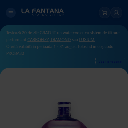
Testează 30 de zile GRATUIT un watercooler cu sistem de filtrare
performant
CARBOFIZZ,
DIAMOND
sau
LUXIUM.
Ofertă valabilă în perioada 1 - 31 august folosind în coș codul
PROBA30
Vezi produse