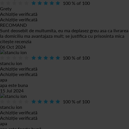
100
% of
100
Grety
Achiziție verificată
Achiziție verificată
RECOMAND
Sunt deosebit de multumita, eu ma deplasez greu asa ca livrarea
la domiciliu ma avantajaza mult; se justifica cu prisosinta mica
citește recenzia
06 Oct 2024
100
% of
100
stanciu ion
Achiziție verificată
Achiziție verificată
apa
apa este buna
15 Jul 2024
100
% of
100
stanciu ion
Achiziție verificată
Achiziție verificată
apa
apa este foarte bună