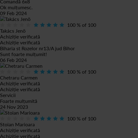
Comandă 6x8
Ok mulțumesc.
09 Feb 2024
100
% of
100
Takács Jenö
Achiziție verificată
Achiziție verificată
Biharia st Rozelor nr13/A jud Bihor
Sunt foarte mulțumit!
06 Feb 2024
100
% of
100
Chetraru Carmen
Achiziție verificată
Achiziție verificată
Servicii
Foarte mulțumită
24 Nov 2023
100
% of
100
Stoian Marioara
Achiziție verificată
Achiziție verificată