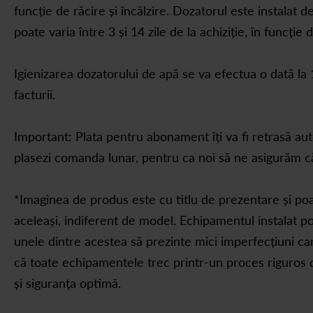
funcție de răcire și încălzire. Dozatorul este instalat 
poate varia între 3 și 14 zile de la achiziție, în funcție d
Igienizarea dozatorului de apă se va efectua o dată la 12
facturii.
Important: Plata pentru abonament îți va fi retrasă aut
plasezi comanda lunar, pentru ca noi să ne asigurăm că 
*Imaginea de produs este cu titlu de prezentare și poat
aceleași, indiferent de model. Echipamentul instalat poa
unele dintre acestea să prezinte mici imperfecțiuni ca
că toate echipamentele trec printr-un proces riguros d
și siguranța optimă.