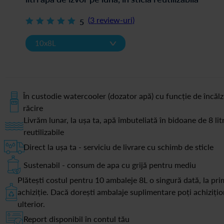
(
3
review-uri
)
5
v
10x8L
În custodie watercooler (dozator apă) cu funcție de încălz
răcire
Livrăm lunar, la ușa ta, apă îmbuteliată în bidoane de 8 litr
reutilizabile
Direct la ușa ta - serviciu de livrare cu schimb de sticle
Sustenabil - consum de apa cu grijă pentru mediu
Plătești costul pentru 10 ambaleje 8L o singură dată, la pri
achiziție. Dacă dorești ambalaje suplimentare poți achiziți
ulterior.
Report disponibil în contul tău