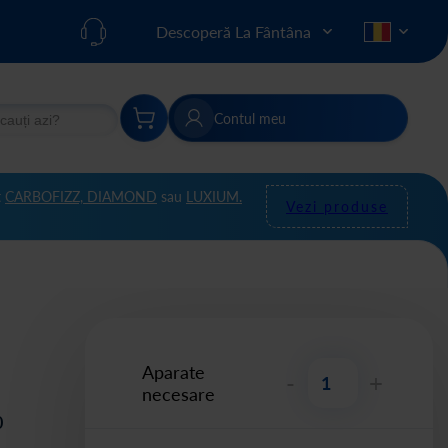
Descoperă La Fântâna
Contul meu
re
Căutare
t
CARBOFIZZ,
DIAMOND
sau
LUXIUM.
Vezi produse
Aparate
-
+
necesare
0