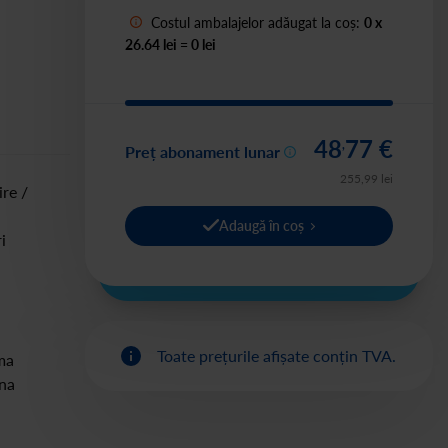
Costul ambalajelor adăugat la coș:
0
x
26.64 lei
=
0
lei
48
77
€
,
Preț abonament lunar
255
,
99
lei
ire /
Adaugă în coș
i
Toate prețurile afișate conțin TVA.
ma
ona