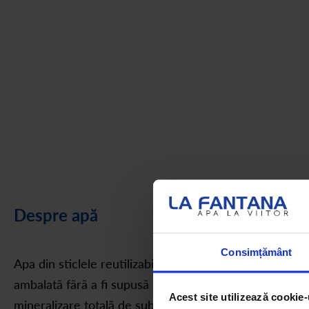
Despre apă
Consimțământ
Apa din sticlele reutilizabile de 8L este apă de izvor, î
ambalată fără a fi supusă vreunui tratament fizic, chim
Acest site utilizează cookie-
mineralizare totală de sub 500 mg/l, cu gust plăcut și e