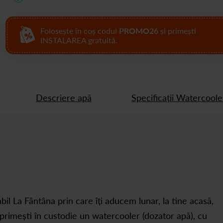
Folosește în coș codul
PROMO26
și primești
INSTALAREA gratuită.
Descriere apă
Specificații Watercoole
l La Fântâna prin care îți aducem lunar, la tine acasă,
a, primești în custodie un watercooler (dozator apă), cu