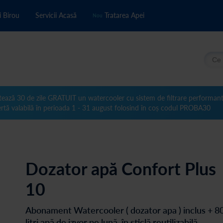
i Birou
Servicii Acasă
Tratarea Apei
Nou
Căuta
tează 30 de zile GRATUIT un watercooler cu sistem de filtrare performan
rtă valabilă în perioada 1 - 31 august folosind în coș codul PROBA30
Dozator apă Confort Plus
10
Abonament Watercooler ( dozator apa ) inclus + 8
litri apă de izvor pe lună, în sticlă reutilizabilă