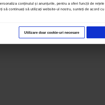
rsonaliza conținutul și anunțurile, pentru a oferi funcții de rețele
lor recomandate pentru consumul zilnic, având conținut
eți să continuați să utilizați website-ul nostru, sunteți de acord c
restricții dietare - de exemplu, persoanelor
Utilizare doar cookie-uri necesare