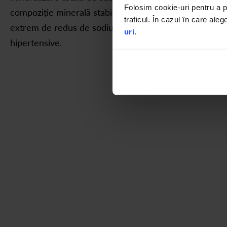
Folosim cookie-uri pentru a pe
compoziție minerală stabilă. Apa intră în categoria ce
traficul. În cazul în care aleg
extrem de redus de sodiu și e recomandată și celor cu 
uri
.
hipertensive.