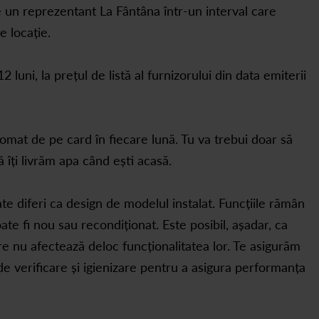
de un reprezentant La Fântâna într-un interval care
e locație.
 luni, la prețul de listă al furnizorului din data emiterii
omat de pe card în fiecare lună. Tu va trebui doar să
îți livrăm apa când ești acasă.
e diferi ca design de modelul instalat. Funcțiile rămân
te fi nou sau recondiționat. Este posibil, așadar, ca
re nu afectează deloc funcționalitatea lor. Te asigurăm
e verificare și igienizare pentru a asigura performanța