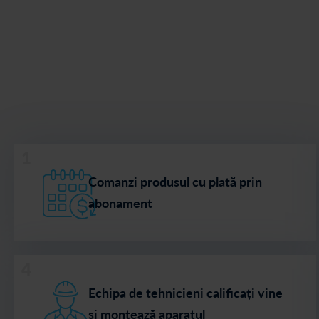
1
Comanzi produsul cu plată prin
abonament
4
Echipa de tehnicieni calificați vine
și montează aparatul