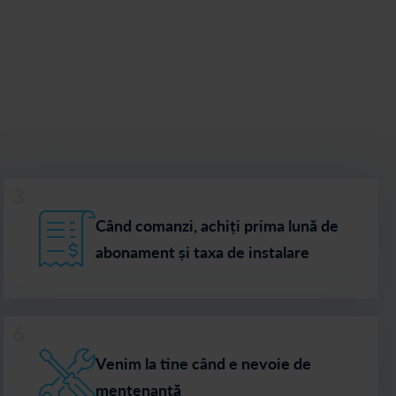
3
Când comanzi, achiți prima lună de
abonament și taxa de instalare
6
Venim la tine când e nevoie de
mentenanță