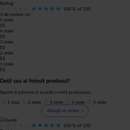
Rating:
100
% of
100
3 de review-uri
5 stele
(3)
4 stele
(0)
3 stele
(0)
2 stele
(0)
1 stele
(0)
Deții sau ai folosit produsul?
Spune-ți părerea și acordă o notă produsului
1 stea
2 stele
3 stele
4 stele
5 stele
Adaugă un review
100
% of
100