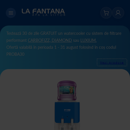
Testează 30 de zile GRATUIT un watercooler cu sistem de filtrare
performant
CARBOFIZZ,
DIAMOND
sau
LUXIUM.
Ofertă valabilă în perioada 1 - 31 august folosind în coș codul
PROBA30
Vezi produse