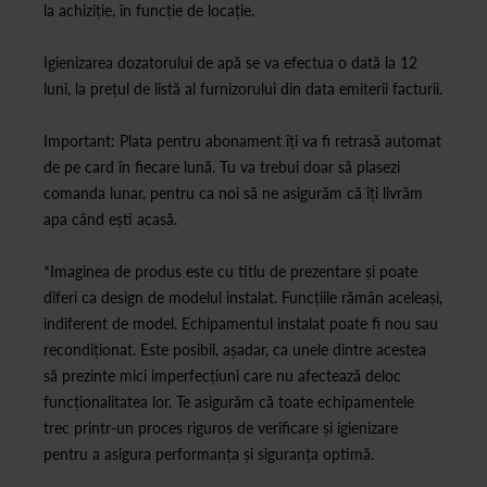
la achiziție, în funcție de locație.
Igienizarea dozatorului de apă se va efectua o dată la 12
luni, la prețul de listă al furnizorului din data emiterii facturii.
Important: Plata pentru abonament îți va fi retrasă automat
de pe card în fiecare lună. Tu va trebui doar să plasezi
comanda lunar, pentru ca noi să ne asigurăm că îți livrăm
apa când ești acasă.
*Imaginea de produs este cu titlu de prezentare și poate
diferi ca design de modelul instalat. Funcțiile rămân aceleași,
indiferent de model. Echipamentul instalat poate fi nou sau
recondiționat. Este posibil, așadar, ca unele dintre acestea
să prezinte mici imperfecțiuni care nu afectează deloc
funcționalitatea lor. Te asigurăm că toate echipamentele
trec printr-un proces riguros de verificare și igienizare
pentru a asigura performanța și siguranța optimă.