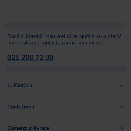
Dacă ai întrebări sau vrei să te ajutăm cu o ofertă
personalizată, contactează-ne la numărul:
021 200 72 00
La Fântâna
Blog
Contul meu
Despre noi
Intră în cont
Cariere
Comenzi și livrare
Creează-ți cont
Recomandă un prieten