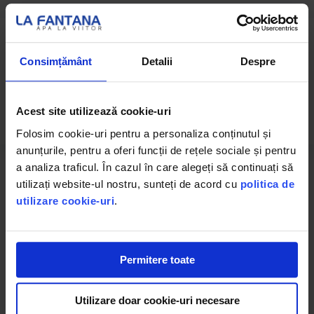
Consimțământ
Detalii
Despre
Specificații Watercooler
Acest site utilizează cookie-uri
Folosim cookie-uri pentru a personaliza conținutul și
anunțurile, pentru a oferi funcții de rețele sociale și pentru
a analiza traficul. În cazul în care alegeți să continuați să
utilizați website-ul nostru, sunteți de acord cu
politica de
Caracteristici dozator:
utilizare cookie-uri
.
Capacitate rezervor apă rece: 4 litri;
Capacitate rezervor apă caldă: 2 litri;
Dimensiuni: 31 (L) x 31(A) x 960 (Î) cm.
Permitere toate
Utilizare doar cookie-uri necesare