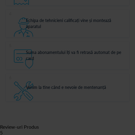
4
Echipa de tehnicieni calificați vine și montează
aparatul
5
Suma abonamentului îți va fi retrasă automat de pe
card
6
Venim la tine când e nevoie de mentenanță
Review-uri Produs
5