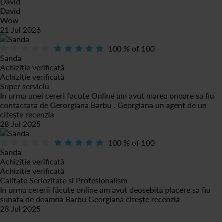
David
David
Wow
21 Jul 2026
100
% of
100
Sanda
Achiziție verificată
Achiziție verificată
Super serviciu
In urma unei cereri facute Online am avut marea onoare sa fiu
contactata de Gerorgiana Barbu . Georgiana un agent de un
citește recenzia
28 Jul 2025
100
% of
100
Sanda
Achiziție verificată
Achiziție verificată
Calitate Seriozitate si Profesionalism
In urma cererii făcute online am avut deosebita placere sa fiu
sunata de doamna Barbu Georgiana
citește recenzia
28 Jul 2025