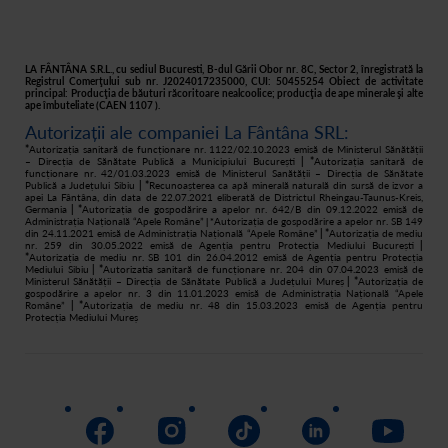
Plată
Istoric comenzi
Responsabilitate socială
Livrare
Asistență
Filtre apă acasă
LA FÂNTÂNA S.R.L., cu sediul Bucuresti, B-dul Gării Obor nr. 8C, Sector 2, înregistrată la
Registrul Comerţului sub nr. J2024017235000, CUI: 50455254 Obiect de activitate
principal: Producţia de băuturi răcoritoare nealcoolice; producţia de ape minerale şi alte
Retur
ape îmbuteliate (CAEN 1107 ).
Autorizații ale companiei La Fântâna SRL:
Cum cumpăr
*
Autorizația sanitară de funcționare nr. 1122/02.10.2023 emisă de Ministerul Sănătății
– Direcția de Sănătate Publică a Municipiului București
| *
Autorizația sanitară de
funcționare nr. 42/01.03.2023 emisă de Ministerul Sanătății – Direcția de Sănătate
Publică a Județului Sibiu
| *
Recunoașterea ca apă minerală naturală din sursă de izvor a
apei La Fântâna, din data de 22.07.2021 eliberată de Districtul Rheingau-Taunus-Kreis,
Germania
| *
Autorizația de gospodărire a apelor nr. 642/B din 09.12.2022 emisă de
Administrația Națională “Apele Române”
Autorizația de gospodărire a apelor nr. SB 149
| *
din 24.11.2021 emisă de Administrația Națională “Apele Române”
| *
Autorizația de mediu
nr. 259 din 30.05.2022 emisă de Agenția pentru Protecția Mediului București
|
*
Autorizația de mediu nr. SB 101 din 26.04.2012 emisă de Agenția pentru Protecția
Mediului Sibiu
| *
Autorizatia sanitară de funcționare nr. 204 din 07.04.2023 emisă de
Ministerul Sănătății – Direcția de Sănătate Publică a Județului Mureș
| *
Autorizația de
gospodărire a apelor nr. 3 din 11.01.2023 emisă de Administrația Națională “Apele
Române”
| *
Autorizația de mediu nr. 48 din 15.03.2023 emisă de Agenția pentru
Protecția Mediului Mureș