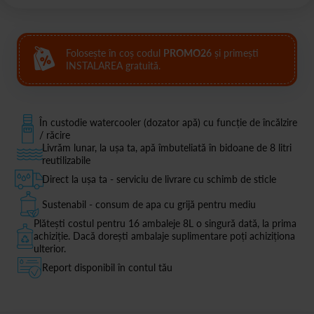
Folosește în coș codul
PROMO26
și primești
INSTALAREA gratuită.
În custodie watercooler (dozator apă) cu funcție de încălzire
/ răcire
Livrăm lunar, la ușa ta, apă îmbuteliată în bidoane de 8 litri
reutilizabile
Direct la ușa ta - serviciu de livrare cu schimb de sticle
Sustenabil - consum de apa cu grijă pentru mediu
Plătești costul pentru 16 ambaleje 8L o singură dată, la prima
achiziție. Dacă dorești ambalaje suplimentare poți achiziționa
ulterior.
Report disponibil în contul tău