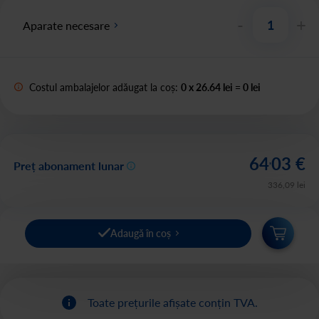
-
+
Aparate necesare
Costul ambalajelor adăugat la coș:
0
x
26.64 lei
=
0
lei
64
03
€
,
Preț abonament lunar
336
,
09
lei
Adaugă în coș
Toate prețurile afișate conțin TVA.