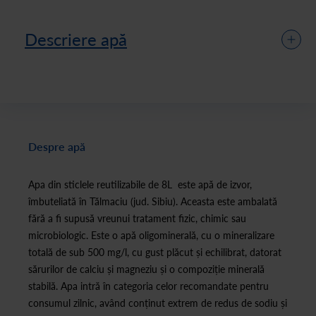
Descriere apă
Despre apă
Apa din sticlele reutilizabile de 8L este apă de izvor,
îmbuteliată în Tălmaciu (jud. Sibiu). Aceasta este ambalată
fără a fi supusă vreunui tratament fizic, chimic sau
microbiologic. Este o apă oligominerală, cu o mineralizare
totală de sub 500 mg/l, cu gust plăcut și echilibrat, datorat
sărurilor de calciu și magneziu și o compoziție minerală
stabilă. Apa intră în categoria celor recomandate pentru
consumul zilnic, având conținut extrem de redus de sodiu și